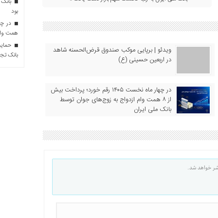
بانک 
بود
همت وام 
حمایت 
ویدئو | برپایی موکب صندوق قرض‌الحسنه شاهد
بانک تجا
در اربعین حسینی (ع)
در چهار ماه نخست ۱۴۰۵ رقم خورد؛ پرداخت بیش
از ۸ همت وام ازدواج به زوج‌های جوان توسط
بانک ملی ایران
شر خواهد شد.