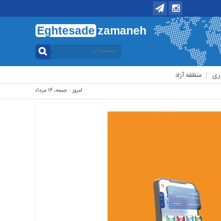
Eghtesade
zamaneh
ری
منظقه آزاد
امروز : جمعه, ۱۶ مرداد , ۱۴۰۵ .::. برابر با : Friday, 7 August , 2026