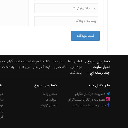
دسترسي سريع :
تماس با ما
درباره ما
کتاب پلیس،امنیت و جامعه گرایی به 
اخبار سایت :
اجتماعی
اقتصادی
فرهنگ و هنر
بین الملل
یادداشت
چند رسانه اي :
یادداشت
ما را دنبال کنید
دسترسی سریع
لی
عضویت در کانال تلگرام
تماس با ما
خبر
عضویت در کانال اینستاگرام
درباره ما
سا
مارا در فیسبوک دنبال کنید
ارسال گزارش
فره
وزا
گر