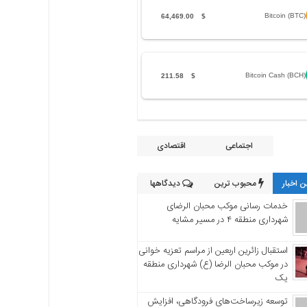
Bitcoin (BTC)
64,469.00
$
Bitcoin Cash (BCH)
211.58
$
اجتماعی
اقتصادی
 اخبار
محبوب ترین
دیدگاهها
خدمات رسانی موکب محبان الرضای
شهرداری منطقه ۴ در مسیر مشایه
استقبال زائرین اربعین از مراسم تعزیه خوانی
در موکب محبان الرضا (ع) شهرداری منطقه
یک
توسعه زیرساخت‌های فرودگاهی، افزایش