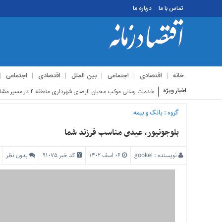
تماس با ما
درباره ما
منوی
بالا
تماس
خانه
اقتصادی
اجتماعی
بین الملل
اقتصادی
اجتماعی
با
ما
اخبار ویژه
استقبال زائرین ارب
درباره
ما
گروه :
بانک و بیمه
منوی
بلوجونیور، عیدی مناسب فرزند شما
اصلی
خانه
نویسنده :
gookel
۰۶ اسف ۱۴۰۲
کد خبر 91075
بدون نظر
اقتصادی
اجتماعی
بین
الملل