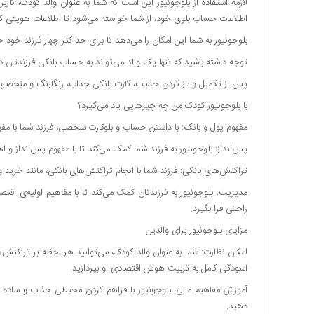
لازمه استفاده از بلوجونیور این است که شما به عنوان والد کودک، کار
اقتصادی
اطلاعات حساب بلوی خود، از شما خواسته می‌شود تا اطلاعات هویتی کود
فرهنگ
بلوجونیور به شما این امکان را می‌دهد تا برای حداکثر چهار فرزند خو
و
توجه داشته باشید که تنها یک والد می‌تواند به حساب بانکی فرزندتا
هنر
پس از تکمیل و باز کردن حساب، کارت بانکی جذاب، رنگارنگ و منحصربه‌
بین
الملل
با بلوجونیور کودک من چه چیزهایی یاد می‌گیرد؟
یادداشت
مفهوم پول و بانک: با داشتن حساب و بلوکارت شخصی، فرزند شما با مفهوم
چند
پس‌انداز: بلوجونیور به فرزند شما کمک می‌کند تا با مفهوم پس‌انداز و اه
رسانه
تراکنش‌های بانکی: فرزند شما با انجام تراکنش‌های بانکی، مانند خرید و 
یادداشت
مدیریت: بلوجونیور به فرزندتان کمک می‌کند تا با مفاهیم اولیه‌ی اقت
راحتی فرا بگیرد.
مزایای بلوجونیور برای والدین
امکان نظارت: شما به عنوان والد کودک، می‌توانید هر لحظه بر تراکنش
آسودگی کامل به تربیت هوش اقتصادی او بپردازید.
آموزش مفاهیم مالی: بلوجونیور با فراهم کردن محیطی جذاب و ساده ب
دهید.