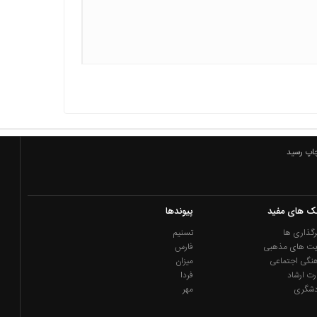
چاپ رسید
نک های مفید
پیوندها
گذاری ها
تسنیم
یت های مذهبی
فارس
نگی اجتماعی
میزان
رت ارشاد
فردا
دشگری
مهر