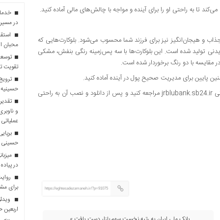
ی‌کند تا به راحتی او را برای آینده و مواجه با چالش‌های مالی آماده کنید.
در مسیر 
استقبا
جذاب و هیجان‌انگیز نیز برای فرزند شما محسوب می‌شود. بلوکارت‌هایی که
محبان ا
دنی تولید شده است. این بلوکارت‌ها با سه پس‌زمینه رنگی بنفش، مشکی
توسعه
 مقایسه با دو رنگ برخوردار شده است.
تقویت تو
سنین پایین برای مدیریت صحیح پول در آینده آماده کنید.
ترویج 
حسینیه 
برای اطلاعات بیشتر در مورد بلوجونیور می‌توانید به وبسایت آن به نشانی jrblubank.sb24.ir مراجعه کنید و پس از دانلود و نصب آن به‌ راحتی
تقدیر 
و ناوبری
عملیاتی 
برپایی
حسینی
در پیاده
روایت 
برای مش
https://eghtesadezamaneh.ir/?p=91075
ویدئو
اربعین 
بانک ملی ایران به رتبه نخست سهم بازار دست یافت »