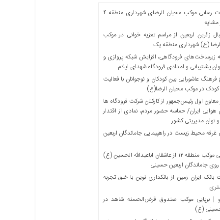
خدمات رسانی موکب محبان الرضای شهرداری منطقه ۴
مشایه
ل زائرین اربعین از مراسم تعزیه خوانی در موکب
لرضا (ع) شهرداری منطقه یک
 زیرساخت‌های فرودگاهی، افزایش شبکه پروازی و
ان پشتیبانی و امدادی فرودگاه شهدای ایلام
فرهنگ عاشورایی بین کودکان و نوجوانان با فعالیت
کودک در موکب محبان الرضا(ع)
معاون اول رئیس‌جمهور از کارکنان شرکت فرودگاه ها
 هوایی ایران/ حماسه حضور مردم، نمادی از اقتدار
و توان مدیریتی کشور
 غرفه محیط زیست در راهپیمایی جاماندگان اربعین
میزبانی موکب منطقه ۱۲ از عاشقان اباعبدالله الحسین (ع)
 روی جاماندگان اربعین حسینی
بانک ایران زمین از بانکداری نوین با خلق تجربه
تری
 | برپایی موکب صندوق قرض‌الحسنه شاهد در
حسینی (ع)