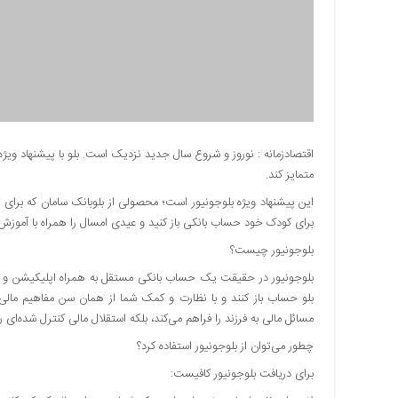
دسترسی
سریع
تماس
با
ما
درباره
ما
اقتصادزمانه : نوروز و شروع سال جدید نزدیک است. بلو با پیشنهاد ویژه‌ا
متمایز کند.
کتاب
پلیس،امنیت
و
برای کودک خود حساب بانکی باز کنید و عیدی امسال را همراه با آموزش
جامعه
بلوجونیور چیست؟
گرایی
به
بلوجونیور در حقیقت یک حساب بانکی مستقل به همراه اپلیکیشن و بل
چاپ
بلو حساب باز کنند و با نظارت و کمک شما از همان سن مفاهیم مالی ر
رسید
مسائل مالی به فرزند را فراهم می‌کند، بلکه استقلال مالی کنترل شده‌ای را
اخبار
چطور می‌توان از بلوجونیور استفاده کرد؟
سایت
برای دریافت بلوجونیور کافیست:
اجتماعی