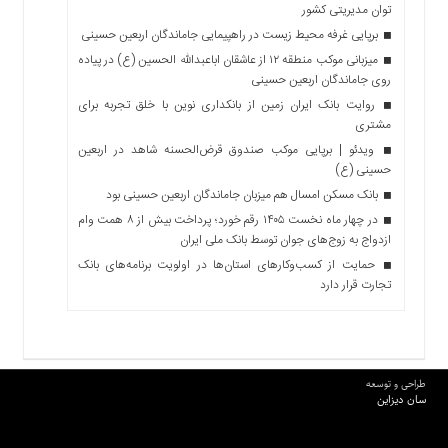
توان مدیریتی کشور
برپایی غرفه محیط زیست در راهپیمایی جاماندگان اربعین حسینی
میزبانی موکب منطقه ۱۲ از عاشقان اباعبدالله الحسین (ع) در پیاده
روی جاماندگان اربعین حسینی
روایت بانک ایران زمین از بانکداری نوین با خلق تجربه برای
مشتری
ویدئو | برپایی موکب صندوق قرض‌الحسنه شاهد در اربعین
حسینی (ع)
بانک مسکن امسال هم میزبان جاماندگان اربعین حسینی بود
در چهار ماه نخست ۱۴۰۵ رقم خورد؛ پرداخت بیش از ۸ همت وام
ازدواج به زوج‌های جوان توسط بانک ملی ایران
حمایت از کسب‌وکارهای استان‌ها در اولویت برنامه‌های بانک
تجارت قرار دارد
طراحی و توسعه
سان دیزاین