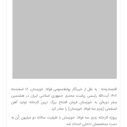
اقتصادی
اجتماعی
فرهنگ
و
هنر
بورس
بانک
و
بیمه
صنعت
و
معدن
نفت
اقتصادزمانه : به نقل از خبرنگار روابط‌عمومی فولاد خوزستان، ۱۸ اسفندماه
و
۱۴۰۲ آیت‌الله رئیسی ریاست محترم جمهوری اسلامی ایران در هشتمین
انرژی
سفر دوره‌ای به خوزستان فرمان افتتاح بزرگ ترین کارخانه تولید آهن
فناوری
اسنفجی (زمزم سه فولاد خوزستان) را صادر کرد.
منظقه
پروژه کارخانه زمزم سه فولاد خوزستان با ظرفیت سالانه دو میلیون تُن به
آزاد
دست متخصصان داخلی احداث شد.