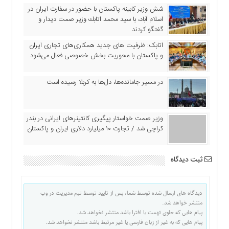
اقتصادی
شش وزیر کابینه پاکستان با حضور در سفارت ایران در
اسلام آباد، با سيد محمد اتابك وزير صمت ديدار و
فرهنگ
گفتگو كردند
و
هنر
اتابک: ظرفیت های جدید همکاری‌های تجاری ایران
و پاکستان با محوریت بخش خصوصی فعال می‌شود
بین
الملل
در مسیر جا‌مانده‌ها، دل‌ها به کربلا رسیده است
یادداشت
چند
رسانه
وزیر صمت خواستار پیگیری کانتینرهای ایرانی در بندر
یادداشت
کراچی شد / تجارت ۱۰ میلیارد دلاری ایران و پاکستان
ثبت دیدگاه
دیدگاه های ارسال شده توسط شما، پس از تایید توسط تیم مدیریت در وب
منتشر خواهد شد.
پیام هایی که حاوی تهمت یا افترا باشد منتشر نخواهد شد.
پیام هایی که به غیر از زبان فارسی یا غیر مرتبط باشد منتشر نخواهد شد.