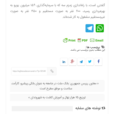
دسترسی
گفتنی است، با راه‌اندازی زمزم سه که با سرمایه‌گذاری ۱۵۹ میلیون یورو به
سریع
بهره‌برداری رسید، ۲۰۰ نفر به صورت مستقیم و ۴۵۰ نفر به صورت
تماس
غیرمستقیم مشغول به کار شده‌اند.
با
Telegram
WhatsApp
ما
درباره
ما
برچسب ها :
کتاب
این مطلب بدون برچسب می باشد.
پلیس،امنیت
و
جامعه
گرایی
https://eghtesadezamaneh.ir/?p=92148
به
چاپ
« معاون رییس جمهوری: بانک ملت در جامعه به عنوان بانکی پیشرو، کارآمد،
رسید
سلامت و موفق مطرح است
اخبار
توزیع ۲۵ هزار نهال و آموزش کاشت به شهروندان »
سایت
نوشته های مشابه
اجتماعی