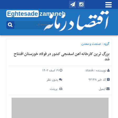
Eghtesade
zamaneh
منوی
بالا
تماس
با
گروه :
صنعت و معدن
ما
بزرگ ترین کارخانه آهن اسفنجی کشور در فولاد خوزستان افتتاح
درباره
شد
ما
منوی
نویسنده :
staak
۱۹ اسف ۱۴۰۲
اصلی
کد خبر 92148
بدون نظر
خانه
ایمیل
پرینت
اقتصادی
اجتماعی
بین
الملل