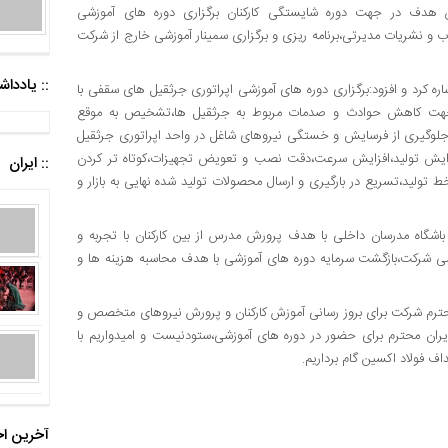
 هدف در جهت دوره شایستگی کارکنان برگزاری دوره های آموزشی
ب و نشریات مدیرتی،برنامه ریزی و برگزاری سمینار آموزشی خارج از شرکت
:: یادد
اره کرد و افزود:برگزاری دوره های آموزشی اپراتوری جرثقیل های سقفی با
 جهت کاهش حوادث و صدمات مربوط به جرثقیل ها،تشخیص به موقع
جلوگیری از فرسایش و خستگی نیروهای شاغل در واحد اپراتوری جرثقیل
فزایش تولید،افزایش سرعت،دقت نصب و تعویض تجهیزات،کوتاه تر کردن
:: ایران
تولید،تسریع در بارگیری و ارسال محصولات تولید شده نهایی به بازار و
اشگاه مدرسان داخلی با هدف پرورش مدرس از بین کارکنان با تجربه و
ی شرکت،بازگشت سرمایه دوره های آموزشی با هدف محاسبه هزینه ها و
ترم شرکت برای بروز رسانی آموزش کارکنان و پرورش نیروهای متخصص و
ان محترم برای حضور در دوره های آموزشی،ستودنیست و امیدواریم‌ با
ف فولاد اکسین گام برداریم.
آخرین اخ