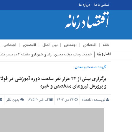
تماس با ما
درباره ما
منوی
بالا
تماس
خانه
اقتصادی
اجتماعی
بین الملل
اقتصادی
اجتماعی
با
ما
اخبار ویژه
استقبال زائرین
درباره
ما
گروه :
صنعت و معدن
منوی
برگزاری بیش از ۲۲ هزار نفر ساعت دوره آموز
اصلی
و پرورش نیروهای متخصص و خبره
خانه
نویسنده :
staak
۲۴ دی ۱۴۰۲
کد خبر 87530
بدون نظر
اقتصادی
اجتماعی
بین
الملل