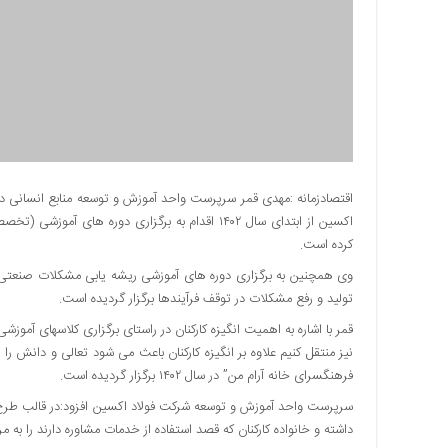
دسترسی
سریع
تماس
با
ما
درباره
ما
کتاب
اقتصادزمانه :مهدی قمر سرپرست واحد آموزش و توسعه منابع انسانی در 
پلیس،امنیت
و
کرده است.
جامعه
گرایی
تولید و رفع مشکلات در توقف فرآیندها برگزار گردیده است.
به
چاپ
قمر با اشاره به اهمیت انگیزه کارکنان در راستای برگزاری کلاسهای آموزشی
رسید
نیز منتقل کنیم علاوه بر انگیزه کارکنان باعث می شود تعالی و دانش را 
فرهنگسرای خانه آرام من” در سال ۱۴۰۲ برگزار گردیده است.
اخبار
سایت
سرپرست واحد آموزش و توسعه شرکت فولاد اکسین افزود:در قالب طرح خ
داشته و خانواده کارکنان که قصد استفاده از خدمات مشاوره دارند را به 
اجتماعی