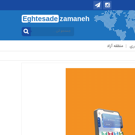
Eghtesade
zamaneh
ری
منظقه آزاد