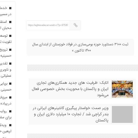
در مسیر 
استقبا
https://eghtesadezamaneh.ir/?p=87530
محبان ا
توسعه
تقویت تو
ثبت ۳۱۰۰ دستاورد حوزه بومی‌سازی در فولاد خوزستان از ابتدای سال
ترویج 
۱۴۰۰ تاکنون »
حسینیه 
تقدیر 
و ناوبری
عملیاتی 
اتابک: ظرفیت های جدید همکاری‌های تجاری
برپایی
ایران و پاکستان با محوریت بخش خصوصی فعال
حسینی
می‌شود
در پیاده
وزیر صمت خواستار پیگیری کانتینرهای ایرانی در
روایت 
بندر کراچی شد / تجارت ۱۰ میلیارد دلاری ایران و
برای مش
پاکستان
ویدئو
اربعین 