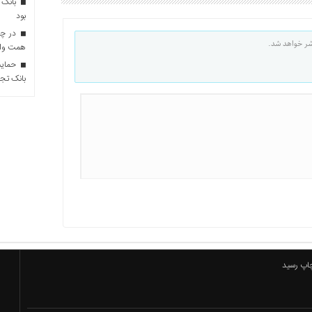
بانک 
بود
شر خواهد شد.
همت وام 
حمایت 
بانک تجا
چاپ رسید