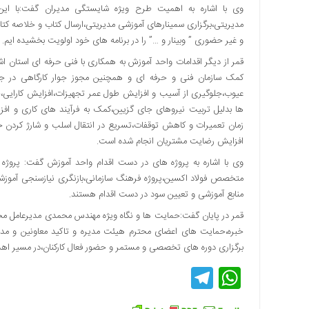
وی با اشاره به اهمیت طرح ویژه شایستگی مدیران گفت:با این
اقتصادی
مدیریتی،برگزاری سمینارهای آموزشی مدیریتی،ارسال کتاب و خلاصه کتا
فرهنگ
و غیر حضوری ” وبینار و …” را در برنامه های خود اولویت بخشیده ایم.
و
قمر از دیگر اقدامات واحد آموزش به همکاری با فنی حرفه ای استان اش
هنر
کمک سازمان فنی و حرفه ای و همچنین مجوز جوار کارگاهی در
بین
عیوب،جلوگیری از آسیب و افزایش طول عمر تجهیزات،افزایش کارایی،
الملل
ها بدلیل تربیت نیروهای جای گزیین،کمک به فرآیند های کاری و ا
یادداشت
زمان تعمیرات و کاهش توقفات،تسریع در انتقال اسلب و شارژ کردن خط 
افزایش رضایت مشتریان انجام شده است.
چند
رسانه
وی با اشاره به پروژه های در دست اقدام واحد آموزش گفت: پروژه ب
متخصص فولاد اکسین،پروژه فرهنگ سازمانی،بازنگری نیازسنجی آموزش
یادداشت
منابع آموزشی و تعیین سود در دست اقدام هستند.
قمر در پایان گفت:حمایت ها و نگاه ویژه مهندس محمدی مدیرعامل مح
خبره،حمایت های اعضای محترم هیئت مدیره و تاکید معاونین و مدیر
برگزاری دوره های تخصصی و مستمر و حضور فعال کارکنان،در مسیر اهدا
Telegram
WhatsApp