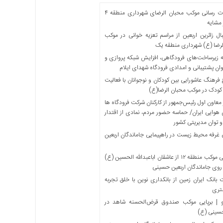
خدمات رسانی موکب محبان الرضای شهرداری منطقه ۴
مشایه
ل زائرین اربعین از مراسم تعزیه خوانی در موکب
لرضا (ع) شهرداری منطقه یک
 زیرساخت‌های فرودگاهی، افزایش شبکه پروازی و
ان پشتیبانی و امدادی فرودگاه شهدای ایلام
فرهنگ عاشورایی بین کودکان و نوجوانان با فعالیت
کودک در موکب محبان الرضا(ع)
معاون اول رئیس‌جمهور از کارکنان شرکت فرودگاه ها
 هوایی ایران/ حماسه حضور مردم، نمادی از اقتدار
و توان مدیریتی کشور
 غرفه محیط زیست در راهپیمایی جاماندگان اربعین
میزبانی موکب منطقه ۱۲ از عاشقان اباعبدالله الحسین (ع)
 روی جاماندگان اربعین حسینی
بانک ایران زمین از بانکداری نوین با خلق تجربه
تری
 | برپایی موکب صندوق قرض‌الحسنه شاهد در
حسینی (ع)