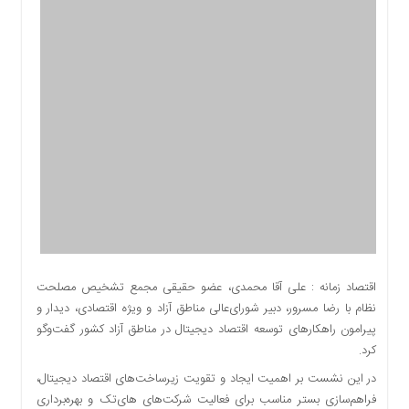
اقتصادی
اجتماعی
فرهنگ
و
هنر
بورس
بانک
و
بیمه
صنعت
و
معدن
نفت
اقتصاد زمانه : علی آقا محمدی، عضو حقیقی مجمع تشخیص مصلحت
و
نظام با رضا مسرور، دبیر شورای‌عالی مناطق آزاد و ویژه اقتصادی، دیدار و
انرژی
پیرامون راهکارهای توسعه اقتصاد دیجیتال در مناطق آزاد کشور گفت‌وگو
فناوری
کرد.
منظقه
در این نشست بر اهمیت ایجاد و تقویت زیرساخت‌های اقتصاد دیجیتال،
آزاد
فراهم‌سازی بستر مناسب برای فعالیت شرکت‌های های‌تک و بهره‌برداری