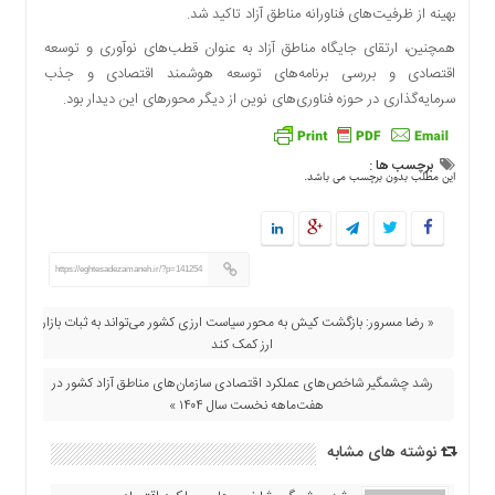
بهینه از ظرفیت‌های فناورانه مناطق آزاد تاکید شد.
دسترسی
سریع
همچنین، ارتقای جایگاه مناطق آزاد به عنوان قطب‌های نوآوری و توسعه
تماس
اقتصادی و بررسی برنامه‌های توسعه هوشمند اقتصادی و جذب
با
سرمایه‌گذاری در حوزه فناوری‌های نوین از دیگر محورهای این دیدار بود.
ما
درباره
برچسب ها :
ما
این مطلب بدون برچسب می باشد.
کتاب
پلیس،امنیت
و
https://eghtesadezamaneh.ir/?p=141254
جامعه
گرایی
« رضا مسرور: بازگشت کیش به محور سیاست ارزی کشور می‌تواند به ثبات بازار
به
ارز کمک کند
چاپ
رسید
رشد چشمگیر شاخص‌های عملکرد اقتصادی سازمان‌های مناطق آزاد کشور در
هفت‌ماهه نخست سال ۱۴۰۴ »
اخبار
سایت
نوشته های مشابه
اجتماعی