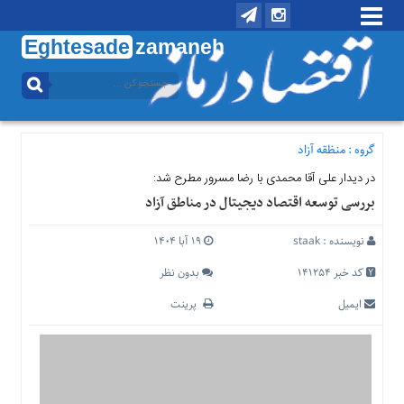
Eghtesade
zamaneh
منوی
بالا
تماس
با
گروه :
منظقه آزاد
ما
در دیدار علی آقا محمدی با رضا مسرور مطرح شد:
درباره
بررسی توسعه اقتصاد دیجیتال در مناطق آزاد
ما
منوی
نویسنده :
staak
۱۹ آبا ۱۴۰۴
اصلی
کد خبر 141254
بدون نظر
خانه
ایمیل
پرینت
اقتصادی
اجتماعی
بین
الملل