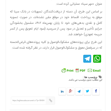
عنوان «مهر سینا» عملیاتی کرده است.
دسترسی
سریع
بر اساس این طرح، آن دسته از دریافت‌کنندگان تسهیلات در بانک سینا که
تماس
موفق به پرداخت اقساط خود در موقع مقرر نشده‌اند، در صورت تسویه
با
کامل و نقدی بدهی‌های خود تا پایان بهمن‌ماه ۱۴۰۲، مشمول بخشودگی
ما
جرایم تأخیر و تعدیل در سود پس از سررسید (سود ایام تعویق پس از کسر
درباره
جریمه تعهدی) خواهند شد.
ما
این طرح برای پرونده‌های مشکوک‌الوصول و کلیه پرونده‌های قرض‌الحسنه
کتاب
که در سرفصل معوق و مشکوک‌الوصول قرار دارند، در نظر گرفته شده است.
پلیس،امنیت
Telegram
WhatsApp
و
جامعه
گرایی
به
برچسب ها :
چاپ
این مطلب بدون برچسب می باشد.
رسید
اخبار
سایت
https://eghtesadezamaneh.ir/?p=90404
اجتماعی