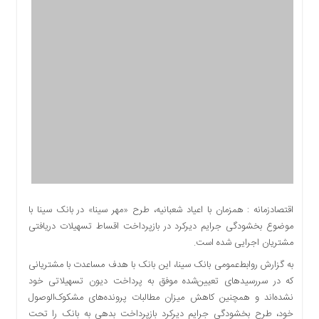
اقتصادی
اجتماعی
فرهنگ
و
هنر
بورس
بانک
و
بیمه
صنعت
و
معدن
اقتصادزمانه : همزمان با اعیاد شعبانیه، طرح «مهر سینا» در بانک سینا با
نفت
موضوع بخشودگی جرایم دیرکرد در بازپرداخت اقساط تسهیلات دریافتی
و
مشتریان اجرایی شده است.
انرژی
به گزارش روابط‌عمومی بانک سینا، این بانک با هدف مساعدت با مشتریانی
فناوری
که در سررسیدهای تعیین‌شده موفق به پرداخت دیون تسهیلاتی خود
منظقه
نشده‌اند و همچنین کاهش میزان مطالبات پرونده‌های مشکوک‌الوصول
آزاد
خود، طرح بخشودگی جرایم دیرکرد بازپرداخت بدهی به بانک را تحت