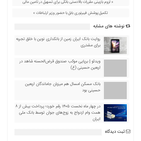
« لزوم بازبینی مقررات بالادستی بانکی برای تسهیل در تامین مالی
اقتصادی
فرهنگ
تکمیل پوشش فیبرنوری بابل با حضور وزیر ارتباطات »
و
نوشته های مشابه
هنر
بین
روایت بانک ایران زمین از بانکداری نوین با خلق تجربه
الملل
برای مشتری
یادداشت
ویدئو | برپایی موکب صندوق قرض‌الحسنه شاهد در
چند
اربعین حسینی (ع)
رسانه
یادداشت
بانک مسکن امسال هم میزبان جاماندگان اربعین
حسینی بود
در چهار ماه نخست ۱۴۰۵ رقم خورد؛ پرداخت بیش از ۸
همت وام ازدواج به زوج‌های جوان توسط بانک ملی
ایران
ثبت دیدگاه