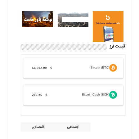
قیمت ارز
Bitcoin (BTC)
64,992.00
$
Bitcoin Cash (BCH)
216.56
$
اجتماعی
اقتصادی