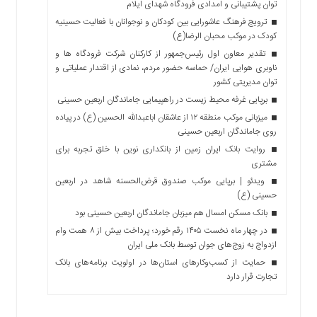
توان پشتیبانی و امدادی فرودگاه شهدای ایلام
ترویج فرهنگ عاشورایی بین کودکان و نوجوانان با فعالیت حسینیه
کودک در موکب محبان الرضا(ع)
تقدیر معاون اول رئیس‌جمهور از کارکنان شرکت فرودگاه ها و
ناوبری هوایی ایران/ حماسه حضور مردم، نمادی از اقتدار عملیاتی و
توان مدیریتی کشور
برپایی غرفه محیط زیست در راهپیمایی جاماندگان اربعین حسینی
میزبانی موکب منطقه ۱۲ از عاشقان اباعبدالله الحسین (ع) در پیاده
روی جاماندگان اربعین حسینی
روایت بانک ایران زمین از بانکداری نوین با خلق تجربه برای
مشتری
ویدئو | برپایی موکب صندوق قرض‌الحسنه شاهد در اربعین
حسینی (ع)
بانک مسکن امسال هم میزبان جاماندگان اربعین حسینی بود
در چهار ماه نخست ۱۴۰۵ رقم خورد؛ پرداخت بیش از ۸ همت وام
ازدواج به زوج‌های جوان توسط بانک ملی ایران
حمایت از کسب‌وکارهای استان‌ها در اولویت برنامه‌های بانک
تجارت قرار دارد