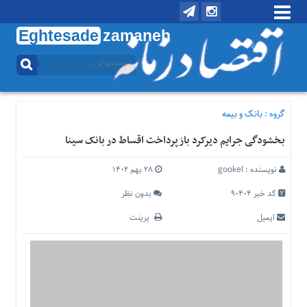
Eghtesade
zamaneh
منوی
بالا
تماس
با
گروه :
بانک و بیمه
ما
بخشودگی جرایم دیرکرد بازپرداخت اقساط در بانک سینا
درباره
ما
نویسنده :
gookel
۲۸ بهم ۱۴۰۲
منوی
اصلی
کد خبر 90404
بدون نظر
خانه
ایمیل
پرینت
اقتصادی
اجتماعی
بین
الملل