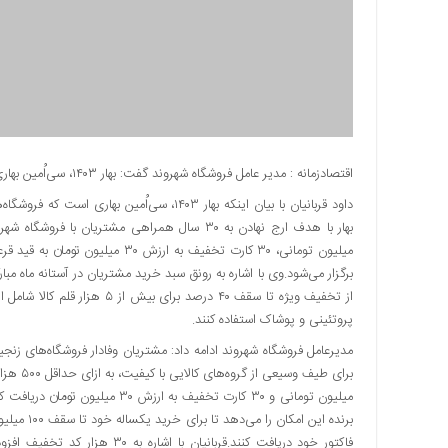
دسترسی
سریع
تماس
با
ما
درباره
ما
اقتصادزمانه : مدیر عامل فروشگاه شهروند گفت: بهار ۱۴۰۳، سی‌اُمین بهاری است که فروشگاه‌های زنجیره‌ای شهروند همراه شهروندان تهرانی است.
کتاب
داود قربانیان با بیان اینکه بهار ۱۴۰۳، سی‌ا
پلیس،امنیت
و
جامعه
برگزار می‌شود.وی با اشاره به رونق سبد خرید مشتریان در آستانه ماه م
گرایی
از تخفیف ویژه تا سقف ۴۰ درصد ب
به
پروتئینی و پوشاک استفاده کنند.
چاپ
رسید
اخبار
سایت
اجتماعی