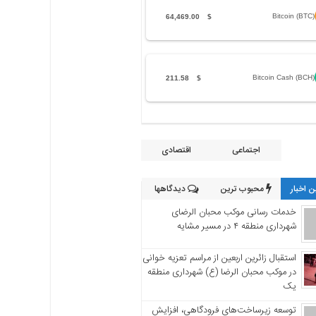
Bitcoin (BTC)
64,469.00
$
Bitcoin Cash (BCH)
211.58
$
اجتماعی
اقتصادی
 اخبار
محبوب ترین
دیدگاهها
خدمات رسانی موکب محبان الرضای
شهرداری منطقه ۴ در مسیر مشایه
استقبال زائرین اربعین از مراسم تعزیه خوانی
در موکب محبان الرضا (ع) شهرداری منطقه
یک
توسعه زیرساخت‌های فرودگاهی، افزایش