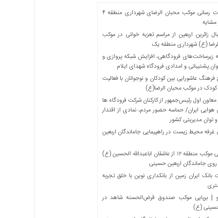
خدمات رسانی موکب محبان الرضای شهرداری منطقه ۴
مشایه
ل زائرین اربعین از مراسم تعزیه خوانی در موکب
لرضا (ع) شهرداری منطقه یک
 زیرساخت‌های فرودگاهی، افزایش شبکه پروازی و
ان پشتیبانی و امدادی فرودگاه شهدای ایلام
فرهنگ عاشورایی بین کودکان و نوجوانان با فعالیت
کودک در موکب محبان الرضا(ع)
معاون اول رئیس‌جمهور از کارکنان شرکت فرودگاه ها
 هوایی ایران/ حماسه حضور مردم، نمادی از اقتدار
و توان مدیریتی کشور
 غرفه محیط زیست در راهپیمایی جاماندگان اربعین
میزبانی موکب منطقه ۱۲ از عاشقان اباعبدالله الحسین (ع)
 روی جاماندگان اربعین حسینی
بانک ایران زمین از بانکداری نوین با خلق تجربه
تری
 | برپایی موکب صندوق قرض‌الحسنه شاهد در
حسینی (ع)