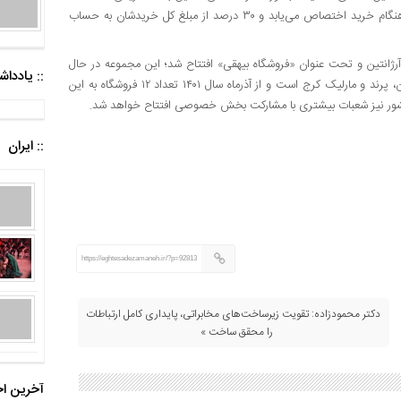
فروردین ماه سال ۱۴۰۳ از فروشگاه‌های شهروند کالا خریداری کنند، در هنگام خرید اختصاص می‌یابد و ۳۰ درصد از مبلغ کل خریدشان به حساب
ش، نخستین فروشگاه شهروند سال ۱۳۷۳ در میدان آرژانتین و تحت عنوان «فروشگاه بیهقی» افتتاح شد؛ این مجموعه در حال
:: یادد
حاضر دارای پنجاه و چهار شعبه در سطح شهر تهران، استان البرز، لواسان، پرند و مارلیک کرج است و از آذرماه سال ۱۴۰۱ تعداد ۱۲ فروشگاه به این
 کشور نیز شعبات بیشتری با مشارکت بخش خصوصی افتتاح خواهد شد.
:: ایران
https://eghtesadezamaneh.ir/?p=92813
دکتر محمود‌زاده: تقویت زیرساخت‌های مخابراتی، پایداری کامل ارتباطات
را محقق ساخت »
آخرین اخ