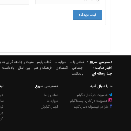
دسترسي سريع :
تماس با ما
درباره ما
کتاب پلیس،امنیت و جامعه گرایی به 
اخبار سایت :
اجتماعی
اقتصادی
فرهنگ و هنر
بین الملل
یادداشت
چند رسانه اي :
یادداشت
ما را دنبال کنید
دسترسی سریع
لی
عضویت در کانال تلگرام
تماس با ما
خبر
عضویت در کانال اینستاگرام
درباره ما
سا
مارا در فیسبوک دنبال کنید
ارسال گزارش
فره
وزا
گر