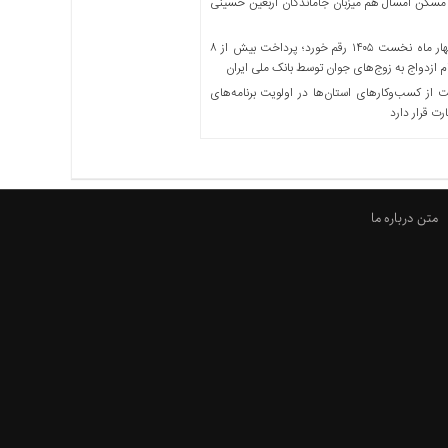
مسکن امسال هم میزبان جاماندگان اربعین حسینی
در چهار ماه نخست ۱۴۰۵ رقم خورد؛ پرداخت بیش از ۸
ازدواج به زوج‌های جوان توسط بانک ملی ایران
از کسب‌وکارهای استان‌ها در اولویت برنامه‌های
رت قرار دارد
متن درباره ما