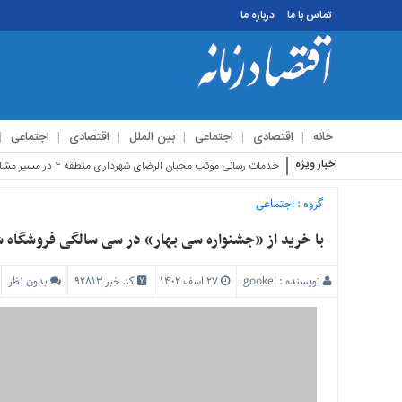
تماس با ما
درباره ما
منوی
بالا
تماس
خانه
اقتصادی
اجتماعی
بین الملل
اقتصادی
اجتماعی
با
ما
اخبار ویژه
استقبا
درباره
ما
گروه :
اجتماعی
منوی
با خرید از «جشنواره سی بهار» در سی سالگی فروشگاه شه
اصلی
خانه
نویسنده :
gookel
۲۷ اسف ۱۴۰۲
کد خبر 92813
بدون نظر
اقتصادی
اجتماعی
بین
الملل