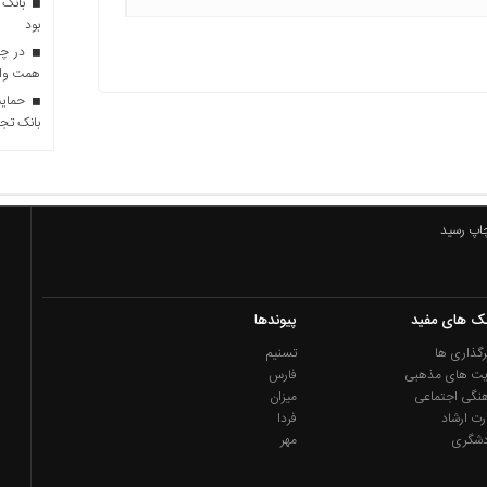
بانک 
بود
همت وام 
حمایت 
بانک تجا
چاپ رسید
نک های مفید
پیوندها
گذاری ها
تسنیم
یت های مذهبی
فارس
نگی اجتماعی
میزان
رت ارشاد
فردا
دشگری
مهر