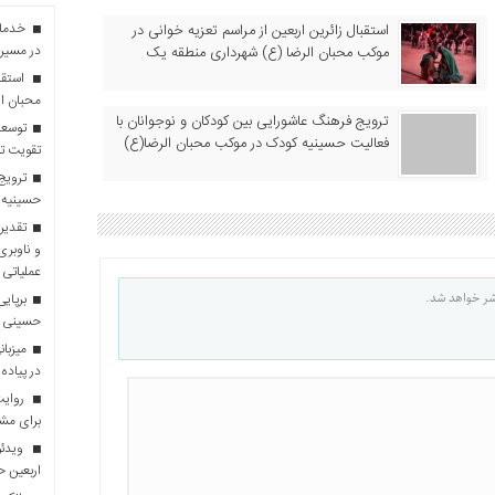
استقبال زائرین اربعین از مراسم تعزیه خوانی در
در مسیر 
موکب محبان الرضا (ع) شهرداری منطقه یک
استقبا
محبان ا
ترویج فرهنگ عاشورایی بین کودکان و نوجوانان با
توسعه
فعالیت حسینیه کودک در موکب محبان الرضا(ع)
تقویت تو
ترویج 
حسینیه 
تقدیر 
و ناوبری
عملیاتی 
شر خواهد شد.
برپایی
حسینی
در پیاده
روایت 
برای مش
ویدئو
اربعین 