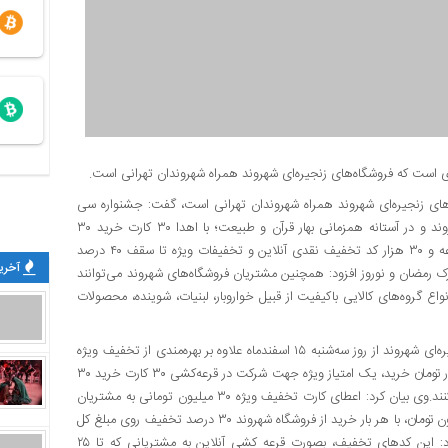
ُمین بهاری است که فروشگاه‌های زنجیره‌ای شهروند همراه شهروندان تهرانی است، گفت: جشنواره سی
بهار با هدف ارج نهادن به ۳۰ سال همراهی مشتریان با فروشگاه شهروند و در آستانه همزمانی بهار قرآن و طبیعت؛ با اهدا ۳۰ کارت خرید ۳۰
میلیون تومانی، ۳۰ کارت تخفیف به ارزش ۳۰ میلیون تومان به قید قرعه و ۳۰ هزار کد تخفیف نقدی آنلاین و تخفیفات ویژه تا سقف ۴۰ درصد
آخرین
بارک رمضان و نوروز افزود: همچنین مشتریان فروشگاه‌های شهروند می‌توانند
رای بیش از ۵ هزار قلم کالا شامل انواع گروه‌های کالایی باکیفیت از قبیل خواروبار، لبنیات، شوینده، محصولات
مدیرعامل فروشگاه شهروند ادامه داد: مشتریان وفادار فروشگاه‌های زنجیره‌ای شهروند از روز سه‌شنبه ۱۵ اسفندماه علاوه بر بهره‌مندی از تخفیف ویژه
برای طیف وسیعی از گروه‌های کالایی با کیفیت، به ازای حداقل ۵۰۰ هزار تومان خرید، یک امتیاز ویژه جهت شرکت در قرعه‌کشی ۳۰ کارت خرید ۳۰
میلیون تومانی و ۳۰ کارت تخفیف به ارزش ۳۰ میلیون تومان دریافت کنند.وی بیان کرد: اعطای کارت تخفیف ویژه ۳۰ میلیون تومانی به مشتریان
برنده این امکان را می‌دهد تا برای خرید یکساله خود تا سقف ۱۰۰ میلیون تومان، با هر بار خرید از فروشگاه شهروند ۳۰ درصد تخفیف روی مبلغ کل
فاکتور خود دریافت کنند.قربانیان با اشاره به ۳۰ هزار کد تخفیف افزود: این کدهای تخفیف، بصورت قرعه کشی آنلاین به مشتریانی که تا ۲۵