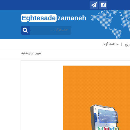
Eghtesade
zamaneh
ری
منظقه آزاد
امروز : پنج شنبه, ۱۵ مرداد , ۱۴۰۵ .::. برابر با : Thursday, 6 August , 2026