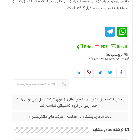
دانش‌بنیان، رتبه دوم را کسب کرد و در معیار ارائه خدمات (تسهیلات و
اقتصادی
ضمانتنامه) در رتبه سوم قرار گرفته است.
فرهنگ
و
هنر
Telegram
WhatsApp
بین
الملل
یادداشت
برچسب ها :
این مطلب بدون برچسب می باشد.
چند
رسانه
یادداشت
https://eghtesadezamaneh.ir/?p=88693
« دریافت مجوز صدور بارنامه بین‌المللی از سوی شرکت حمل‌و‌نقل ترکیبی/ رکورد
حمل ریلی در گروه کشتیرانی شکسته شد
بانک سامان، پیشگام در حمایت از شرکت‌های دانش‌بنیان »
نوشته های مشابه