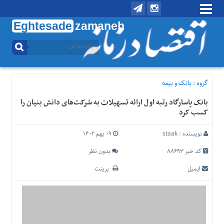
Eghtesade
zamaneh
منوی
بالا
تماس
با
گروه :
بانک و بیمه
ما
بانک پاسارگاد رتبه اول ارائه تسهیلات به شرکت‌های دانش بنیان را
درباره
کسب کرد
ما
منوی
نویسنده :
staak
۰۹ بهم ۱۴۰۲
اصلی
کد خبر 88693
بدون نظر
خانه
ایمیل
پرینت
اقتصادی
اجتماعی
بین
الملل