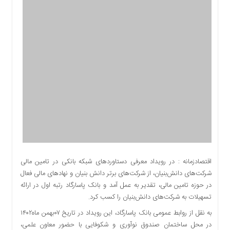
اقتصادی
اجتماعی
فرهنگ
و
هنر
بورس
بانک
و
بیمه
صنعت
و
معدن
نفت
اقتصادزمانه : در رویداد معرفی دستاوردهای شبکه بانکی در تامین مالی
و
شرکت‌های دانش‌بنیان، از شرکت‌های برتر دانش بنیان و نهادهای مالی فعال
انرژی
در حوزه تامین مالی، تقدیر به عمل آمد و بانک پاسارگاد رتبه اول در ارائه
فناوری
تسهیلات به شرکت‌های دانش‌بنیان را کسب کرد.
منظقه
به نقل از روابط عمومی بانک پاسارگاد، این رویداد در تاریخ ۰۷بهمن ماه۱۴۰۲
آزاد
در محل ساختمان صندوق نوآوری و شکوفایی با حضور معاون علمی،