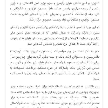
فناوری و امور دانش بنیان رئیس جمهور، وزیر امور اقتصادی و دارایی،
دسترسی
رئیس کل بیمه مرکزی، رئیس هیات عامل صندوق نوآوری و شکوفایی و
سریع
تنی چند از مقامات اقتصادی و مدیران عامل بانک‌های کشور به همت
تماس
صندوق نوآوری و شکوفایی نهاد ریاست جمهوری برگزار شد.
با
ما
در این رویداد ضمن قدردانی از شرکت‌های برگزیده در حوزه فناوری و دانش
بنیان، از بانک‌ پاسارگاد به عنوان نهادی که در توسعه نظام تامین مالی
درباره
نوآوری و حمایت اثربخش از زیست بوم فناوری و دانش بنیان نقش مهمی
ما
را ایفا کرده‌ است با اهدای لوح تقدیر و تندیس قدردانی شد.
کتاب
پلیس،امنیت
لازم به ذکر است در این مراسم که با حضور مدیران ارشد اکوسیستم
و
دانش‌بنیان و مسئولان ارشد بانک و بیمه برگزار گردید، برای چهارمین سال
جامعه
پیاپی از گزارش زیست‌بوم شرکت‌های دانش‌بنیان نیز رونمایی گردید. بر
گرایی
اساس این گزارش بانک پاسارگاد در حوزه عملکرد پرداخت تسهیلات به
به
شرکت‌های دانش‌بنیان با بیشترین تسهیلات فعال، رتبه اول را کسب کرده
چاپ
است.
رسید
این بانک با صدور بیشترین ضمانت‌نامه برای شرکت‌های دسته فناوری
اخبار
تجهیزات پزشکی در این بخش نیز رتبه اول را به خود اختصاص داده است.
سایت
همچنین بانک پاسارگاد در دو بخش میزان ضمانتنامه صادره برای
محصولات دانش‌بنیان و میزان ضمانتنامه صادره برای همه شرکت‌های
اجتماعی