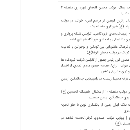
خدمات رسانی موکب محبان الرضای شهرداری منطقه ۴
مشایه
ل زائرین اربعین از مراسم تعزیه خوانی در موکب
لرضا (ع) شهرداری منطقه یک
 زیرساخت‌های فرودگاهی، افزایش شبکه پروازی و
ان پشتیبانی و امدادی فرودگاه شهدای ایلام
فرهنگ عاشورایی بین کودکان و نوجوانان با فعالیت
کودک در موکب محبان الرضا(ع)
معاون اول رئیس‌جمهور از کارکنان شرکت فرودگاه ها
 هوایی ایران/ حماسه حضور مردم، نمادی از اقتدار
و توان مدیریتی کشور
 غرفه محیط زیست در راهپیمایی جاماندگان اربعین
میزبانی موکب منطقه ۱۲ از عاشقان اباعبدالله الحسین (ع)
 روی جاماندگان اربعین حسینی
بانک ایران زمین از بانکداری نوین با خلق تجربه
تری
 | برپایی موکب صندوق قرض‌الحسنه شاهد در
حسینی (ع)