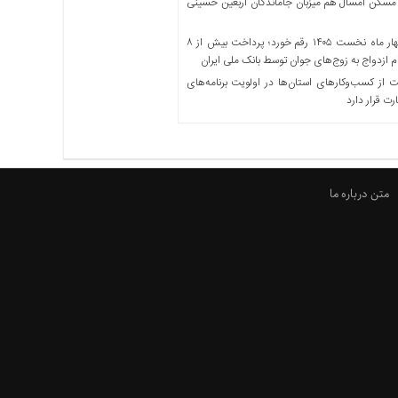
مسکن امسال هم میزبان جاماندگان اربعین حسینی
در چهار ماه نخست ۱۴۰۵ رقم خورد؛ پرداخت بیش از ۸
ازدواج به زوج‌های جوان توسط بانک ملی ایران
از کسب‌وکارهای استان‌ها در اولویت برنامه‌های
رت قرار دارد
متن درباره ما