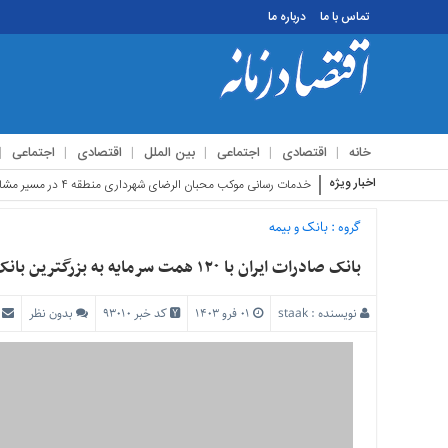
تماس با ما
درباره ما
منوی
بالا
تماس
خانه
اقتصادی
اجتماعی
بین الملل
اقتصادی
اجتماعی
با
ما
اخبار ویژه
استقبال زائرین
درباره
ما
گروه :
بانک و بیمه
منوی
بانک صادرات ایران با ۱۲۰ همت سرمایه به بزرگترین بانک بورسی تبدیل می‌شود
اصلی
خانه
نویسنده :
staak
۰۱ فرو ۱۴۰۳
کد خبر 93010
بدون نظر
اقتصادی
اجتماعی
بین
الملل