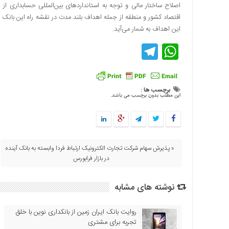
اصلاح ساختار مالی و توجه به استانداردهای بین‌المللی حسابداری ا
اقتصادی
اقتصاد کشور و منطقه از جمله اهداف بلند مدت در نقشه راه این بانک
فرهنگ
این اهداف به شمار می‌آید.
و
Telegram
WhatsApp
هنر
بین
الملل
یادداشت
برچسب ها :
این مطلب بدون برچسب می باشد.
چند
رسانه
یادداشت
« پذیرش سهام شرکت تجارت الکترونیک ارتباط فردا وابسته به بانک آینده
در بازار فرابورس
نوشته های مشابه
روایت بانک ایران زمین از بانکداری نوین با خلق
تجربه برای مشتری