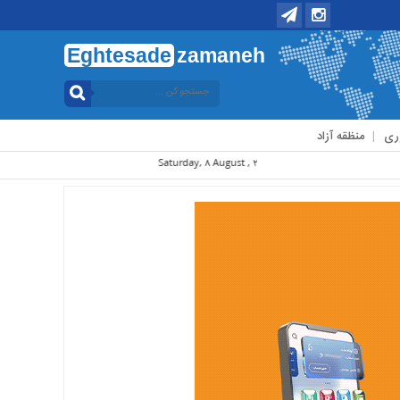
Eghtesade
zamaneh
ری
منظقه آزاد