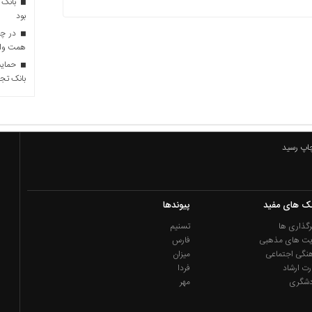
بانک 
بود
همت وام 
حمایت 
بانک تجا
چاپ رسید
نک های مفید
پیوندها
گذاری ها
تسنیم
یت های مذهبی
فارس
نگی اجتماعی
میزان
رت ارشاد
فردا
دشگری
مهر