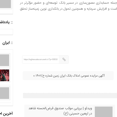
ز جمله حسابداری مصون‌سازی در مسیر بانک توسعه‌ای و حضور مؤثرتر در
 است و افزایش سرمایه و همچنین تحول در بانکداری نوین زمینه‌ساز تحقق
:: یادد
:: ایران
https://eghtesadezamaneh.ir/?p=93010
آگهی مزایده عمومی املاک بانک ایران زمین شماره ح/۱۴۰۲ »
ویدئو | برپایی موکب صندوق قرض‌الحسنه شاهد
آخرین اخ
در اربعین حسینی (ع)