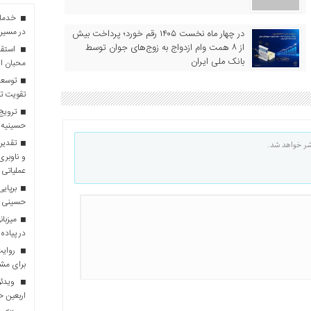
در مسیر 
در چهار ماه نخست ۱۴۰۵ رقم خورد؛ پرداخت بیش
از ۸ همت وام ازدواج به زوج‌های جوان توسط
استقبا
بانک ملی ایران
محبان ا
توسعه
تقویت تو
ترویج 
حسینیه 
تقدیر 
شر خواهد شد.
و ناوبری
عملیاتی 
برپایی
حسینی
در پیاده
روایت 
برای مش
ویدئو
اربعین 