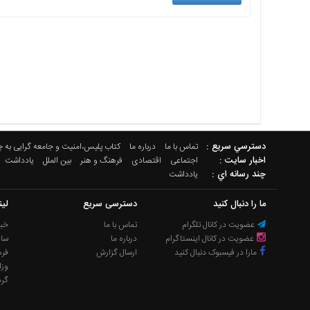
دسترسي سريع :
تماس با ما
درباره ما
کتاب پلیس،امنیت و جامعه گرایی به 
اخبار سایت :
اجتماعی
اقتصادی
فرهنگ و هنر
بین الملل
یادداشت
چند رسانه اي :
یادداشت
ما را دنبال کنید
دسترسی سریع
لی
عضویت در کانال تلگرام
تماس با ما
خبر
عضویت در کانال اینستاگرام
درباره ما
سا
مارا در فیسبوک دنبال کنید
ارسال گزارش
فره
وزا
گر