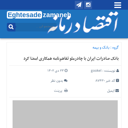
Eghtesade
zamaneh
منوی
بالا
تماس
با
گروه :
بانک و بیمه
ما
بانک صادرات ایران با چادرملو تفاهم‌نامه همکاری امضا کرد
درباره
ما
نویسنده :
gookel
۲۳ دی ۱۴۰۲
منوی
اصلی
کد خبر 87430
بدون نظر
خانه
ایمیل
پرینت
اقتصادی
اجتماعی
بین
الملل