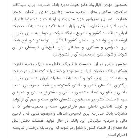
همچنین مهدی اقبالی‌راد عضو هیئت‌مدیره بانک صادرات ایران، سیدکاظم
دسترسی
مرتضوی اسکویی معاون شعب، محمد وطن‌پور معاون بانکداری جامع،
سریع
هدایت نصرالهی مدیرامور حوزه مدیریت و ارتباطات و غلامرضا طالبیان
تماس
رئیس اداره کل بانکداری شرکتی برگزار شد، با تاکید بر نقش بانک صادرات
با
ایران در اقتصاد کشور و تشریح جایگاه شرکت چادرملو به عنوان یکی از
ما
ارزشمندترین واحدهای صنعتی کشور، آمادگی و توانمندی‌های این بانک
درباره
برای همراهی و همکاری و عملیاتی کردن طرح‌های توسعه‌ای در این
ما
شرکت و شرکت‌های زیرمجموعه آن را تشریح کرد.
کتاب
محسن سیفی در این نشست با تبریک حلول ماه مبارک رجب، تقویت
پلیس،امنیت
همکاری بانک صادرات ایران و مجموعه چادرملو را حرکت مثبتی در صنعت
و
و تولید کشور ارزیابی کرد و گفت: بانک صادرات ایران به عنوان یکی از
جامعه
گرایی
بزرگترین بانک‌های کشور و داشتن گسترده‌ترین شبکه جغرافیایی شعب
به
داخلی و خارجی، تعداد مشتریان حقیقی و مشتریان صنعتی و همچنین
چاپ
سهم از صنعت کشور در رده برترین بانک‌های کشور است و سهم آن از تولید
رسید
و تولید ناخالص داخلی سهم قابل‌توجهی است و مجموعه‌هایی که با
مشارکت بانک صادرات ایران تاسیس شده‌اند و مجموعه‌هایی که با تامین
اخبار
مالی و سرمایه درگردش این بانک در حال تولید هستند، بخش قابل
سایت
ملاحظه‌ای از اقتصاد کشور را شامل می‌شوند که این سابقه درخشان شایسته
اجتماعی
احترام است.