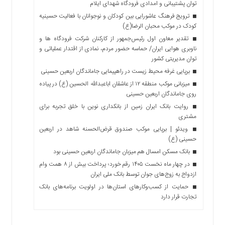
توان پشتیبانی و امدادی فرودگاه شهدای ایلام
ترویج فرهنگ عاشورایی بین کودکان و نوجوانان با فعالیت حسینیه
کودک در موکب محبان الرضا(ع)
تقدیر معاون اول رئیس‌جمهور از کارکنان شرکت فرودگاه ها و
ناوبری هوایی ایران/ حماسه حضور مردم، نمادی از اقتدار عملیاتی و
توان مدیریتی کشور
برپایی غرفه محیط زیست در راهپیمایی جاماندگان اربعین حسینی
میزبانی موکب منطقه ۱۲ از عاشقان اباعبدالله الحسین (ع) در پیاده
روی جاماندگان اربعین حسینی
روایت بانک ایران زمین از بانکداری نوین با خلق تجربه برای
مشتری
ویدئو | برپایی موکب صندوق قرض‌الحسنه شاهد در اربعین
حسینی (ع)
بانک مسکن امسال هم میزبان جاماندگان اربعین حسینی بود
در چهار ماه نخست ۱۴۰۵ رقم خورد؛ پرداخت بیش از ۸ همت وام
ازدواج به زوج‌های جوان توسط بانک ملی ایران
حمایت از کسب‌وکارهای استان‌ها در اولویت برنامه‌های بانک
تجارت قرار دارد