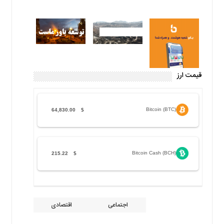
قیمت ارز
Bitcoin (BTC)
64,830.00
$
Bitcoin Cash (BCH)
215.22
$
اجتماعی
اقتصادی