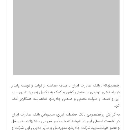
اقتصادی
اجتماعی
فرهنگ
و
هنر
بورس
بانک
و
بیمه
صنعت
و
معدن
اقتصادزمانه : بانک صادرات ایران با هدف حمایت از تولید و توسعه پایدار
نفت
در واحدهای تولیدی و صنعتی کشور و کمک به تکمیل زنجیره تامین مالی
و
این واحدها، با شرکت معدنی و صنعتی چادرملو، تفاهم‌نامه همکاری امضا
انرژی
کرد.
فناوری
به گزارش روابط‌عمومی بانک صادرات ایران، مدیرعامل بانک صادرات ایران
منظقه
در نشست امضای این تفاهم‌نامه که با حضور امیرعلی طاهرزاده، مدیرعامل
آزاد
و عضو هیئت‌مدیره شرکت چادرملو، مدیرعامل و سایر مدیران این شرکت و