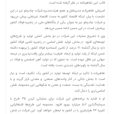
قالب این تفاهم‌نامه در نظر گرفته شده است.
امیرعلی طاهرزاده، مدیرعامل و عضو هیئت‌مدیره شرکت چادرملو نیز در این
نشست با بیان اینکه اقتصاد کشور به سمت اقتصاد غیرنفتی پیش می‌رود
و شرکت چادرملو نیز به عنوان یکی از بنگاه‌های ملی در زنجیره فولاد کشور
پیشران است، در این مسیر ادامه مسیر می‌دهد.
وی با تشریح عملیات این شرکت در دو بخش اصلی تولید و طرح‌های
توسعه‌ای، افزود: در بخش تولید نقش اساسی در زنجیره تامین فولاد کشور
دارد و سال گذشته ۲۱ درصد از تامین کنسانتره فولاد کشور را برعهده داشته
ضمن اینکه از رشد تولید و ایجاد ظرفیت بیشتر برای رقابت‌پذیری در عرصه
جهانی نیز غافل نبوده است. به نحوی که در تولید آهن اسفنجی و فولاد در
سال گذشته به رکوردهای جدیدی دست یافته است.
طاهرزاده با تاکید بر اینکه توسعه تولید در کشور یک تکلیف است و نیاز
است تا بخش بانکی در کنار واحدهای صنعتی و معدنی قرار گیرند و با
هدایت نقدینگی به سمت صنعت و معدن به شکوفایی این مجموعه، نقش
اساسی‌تری را دنبال کنند.
او با اشاره به برنامه‌های این شرکت برای عملیاتی کردن ۳۵ طرح با
سرمایه‌گذاری ۵٫۲ میلیارد یورو، افزود: مجموعه این طرح‌ها اشتغالزایی
تقریبا ۴۴ هزارنفری را در کشور به ارمغان خواهد آورد. این شرکت در شش