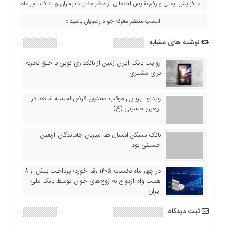
« افزایش ایمنی و رفع نقایص احتمالی از منظر مدیریت بحران و پدافند غیر عامل
امشب منتظر معرکه جواد رضویان باشید »
نوشته های مشابه
روایت بانک ایران زمین از بانکداری نوین با خلق تجربه
برای مشتری
ویدئو | برپایی موکب صندوق قرض‌الحسنه شاهد در
اربعین حسینی (ع)
بانک مسکن امسال هم میزبان جاماندگان اربعین
حسینی بود
در چهار ماه نخست ۱۴۰۵ رقم خورد؛ پرداخت بیش از ۸
همت وام ازدواج به زوج‌های جوان توسط بانک ملی
ایران
ثبت دیدگاه