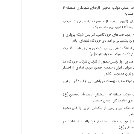
خدمات رسانی موکب محبان الرضای شهرداری منطقه ۴
مشایه
ل زائرین اربعین از مراسم تعزیه خوانی در موکب
لرضا (ع) شهرداری منطقه یک
 زیرساخت‌های فرودگاهی، افزایش شبکه پروازی و
ان پشتیبانی و امدادی فرودگاه شهدای ایلام
فرهنگ عاشورایی بین کودکان و نوجوانان با فعالیت
کودک در موکب محبان الرضا(ع)
معاون اول رئیس‌جمهور از کارکنان شرکت فرودگاه ها
 هوایی ایران/ حماسه حضور مردم، نمادی از اقتدار
و توان مدیریتی کشور
 غرفه محیط زیست در راهپیمایی جاماندگان اربعین
میزبانی موکب منطقه ۱۲ از عاشقان اباعبدالله الحسین (ع)
 روی جاماندگان اربعین حسینی
بانک ایران زمین از بانکداری نوین با خلق تجربه
تری
 | برپایی موکب صندوق قرض‌الحسنه شاهد در
حسینی (ع)