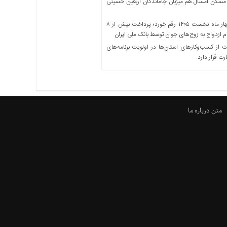
مسکن امسال هم میزبان جاماندگان اربعین حسینی
در چهار ماه نخست ۱۴۰۵ رقم خورد؛ پرداخت بیش از ۸
ازدواج به زوج‌های جوان توسط بانک ملی ایران
از کسب‌وکارهای استان‌ها در اولویت برنامه‌های
رت قرار دارد
متن درباره ما