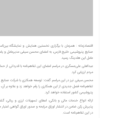
دسترسی
سریع
تماس
با
ما
درباره
ما
اقتصادزمانه : ​همزمان با برگزاری نخستین همایش و نمایشگاه بین‌الم
صنایع پتروشیمی خلیج فارس، به امضای محسن سیفی مدیرعامل و یاسر 
کتاب
پلیس،امنیت
عامل این هلدینگ رسید.
و
عبدالعلی علی‌عسگری در مراسم امضای این تفاهم‌نامه با قدردانی از حم
جامعه
مردم ارزیابی کرد.
گرایی
محسن سیفی نیز در این مراسم گفت: توسعه همکاری با شرکت صنایع پت
به
تفاهم‌نامه فصل جدیدی از این همکاری را رقم خواهد زد و علاوه بر آ
چاپ
پتروشیمی کشور استفاده خواهد کرد.
رسید
ارائه انواع خدمات مالی و بانکی، اعطای تسهیلات ارزی و ریالی، گشا
اخبار
پذیرش رکن ضامن در انتشار اوراق مرابحه و صدور اوراق گواهی اعتبار 
سایت
در این تفاهم‌نامه است‌.
اجتماعی