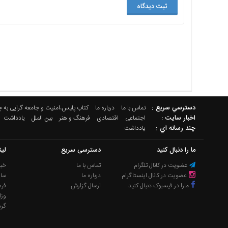
دسترسي سريع :
تماس با ما
درباره ما
کتاب پلیس،امنیت و جامعه گرایی به 
اخبار سایت :
اجتماعی
اقتصادی
فرهنگ و هنر
بین الملل
یادداشت
چند رسانه اي :
یادداشت
ما را دنبال کنید
دسترسی سریع
لی
عضویت در کانال تلگرام
تماس با ما
خبر
عضویت در کانال اینستاگرام
درباره ما
سا
مارا در فیسبوک دنبال کنید
ارسال گزارش
فره
وزا
گر