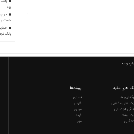
بانک 
بود
همت وام 
حمایت 
بانک تجا
چاپ رسید
نک های مفید
پیوندها
گذاری ها
تسنیم
یت های مذهبی
فارس
نگی اجتماعی
میزان
رت ارشاد
فردا
دشگری
مهر