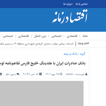
تماس با ما
درباره ما
منوی
بالا
تماس
خانه
اقتصادی
اجتماعی
بین الملل
اقتصادی
اجتماعی
با
ما
اخبار ویژه
استقبال زائرین
درباره
ما
گروه :
بانک و بیمه
منوی
بانک صادرات ایران با هلدینگ خلیج فارس تفاهم‌نامه تو
اصلی
خانه
نویسنده :
staak
۲۵ بهم ۱۴۰۲
کد خبر 90147
بدون نظر
اقتصادی
اجتماعی
بین
الملل