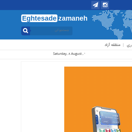
Eghtesade
zamaneh
ری
منظقه آزاد