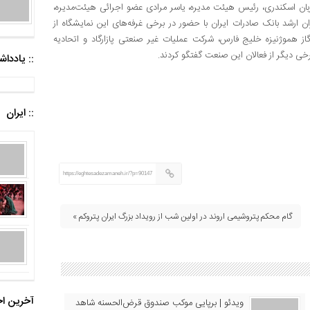
ان اسکندری، رئیس هیئت مدیره، یاسر مرادی عضو اجرائی هیئت‌مدیره،
 ارشد بانک صادرات ایران با حضور در برخی غرفه‌های این نمایشگاه از
ز هموژنیزه خلیج فارس، شرکت عملیات غیر صنعتی پازارگاد و اتحادیه
رخی دیگر از فعالان این صنعت گفتگو کردند.​
:: یادد
:: ایران
https://eghtesadezamaneh.ir/?p=90147
گام محکم پتروشیمی اروند در اولین شب از رویداد بزرگ ایران پتروکم »
آخرین اخ
ویدئو | برپایی موکب صندوق قرض‌الحسنه شاهد