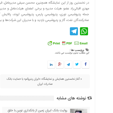
در نخستین روز از این نمایشگاه همچنین، محسن سیفی مدیرعامل، قرب
اقتصادی
مهدی اقبالی‌راد عضو هیئت مدیره و برخی اعضای هیئت‌عامل و مدیران
فرهنگ
جمله پتروشیمی نوری، پتروشیمی پارس، پتروشیمی اروند، پالایش گا
و
صادرکنندگان نفت، گاز و پتروشیمی بازدید و با مدیران این شرکت‌ها و ب
هنر
Telegram
WhatsApp
بین
الملل
یادداشت
برچسب ها :
چند
این مطلب بدون برچسب می باشد.
رسانه
یادداشت
« آغاز نخستین همایش و نمایشگاه «ایران پتروکم» با حمایت بانک
صادرات ایران
نوشته های مشابه
روایت بانک ایران زمین از بانکداری نوین با خلق