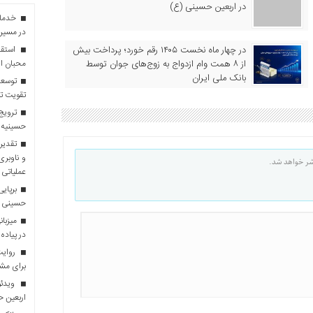
در اربعین حسینی (ع)
در مسیر 
در چهار ماه نخست ۱۴۰۵ رقم خورد؛ پرداخت بیش
استقبا
از ۸ همت وام ازدواج به زوج‌های جوان توسط
محبان ا
بانک ملی ایران
توسعه
تقویت تو
ترویج 
حسینیه 
تقدیر 
و ناوبری
شر خواهد شد.
عملیاتی 
برپایی
حسینی
در پیاده
روایت 
برای مش
ویدئو
اربعین 