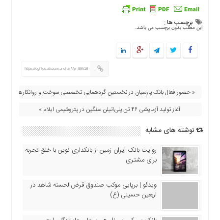
برچسب ها :
این مطلب بدون برچسب می باشد.
https://eghtesadezamaneh.ir/?p=88618
« حضور فعال بانک پارسیان در نخستین گردهمایی تخصصی سوخت و روانکارها
آغاز تولید آزمایشی ۴۶ تن پلی‌اتیلن سنگین در پتروشیمی ایلام »
نوشته های مشابه
روایت بانک ایران زمین از بانکداری نوین با خلق تجربه
برای مشتری
ویدئو | برپایی موکب صندوق قرض‌الحسنه شاهد در
اربعین حسینی (ع)