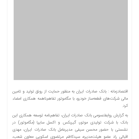
اقتصادی
اجتماعی
فرهنگ
و
هنر
بورس
بانک
و
بیمه
صنعت
و
معدن
اقتصادزمانه : ​بانک صادرات ایران به منظور حمایت از رونق تولید و تامین
نفت
مالی شرکت‌های قطعه‌ساز خودرو، با مگاموتور تفاهم‌ناهمه همکاری امضاء
و
کرد.
انرژی
به گزارش روابط‌عمومی بانک صادرات ایران، تفاهم‌نامه توسعه همکاری این
فناوری
بانک با شرکت تولیدی موتور، گیربکس و اکسل سایپا (مگاموتور) در
منظقه
نشستی با حضور محسن سیفی مدیرعامل بانک صادرات ایران، مهدی
آزاد
اقبالی راد عضو هیئت‌مدیره، سیدکاظم مرتضوی اسکویی معاون شعب،