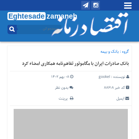
Eghtesade
zamaneh
منوی
بالا
تماس
با
گروه :
بانک و بیمه
ما
بانک صادرات ایران با مگاموتور تفاهم‌نامه همکاری امضاء کرد
درباره
ما
نویسنده :
gookel
۰۸ بهم ۱۴۰۲
منوی
اصلی
کد خبر 88618
بدون نظر
خانه
ایمیل
پرینت
اقتصادی
اجتماعی
بین
الملل