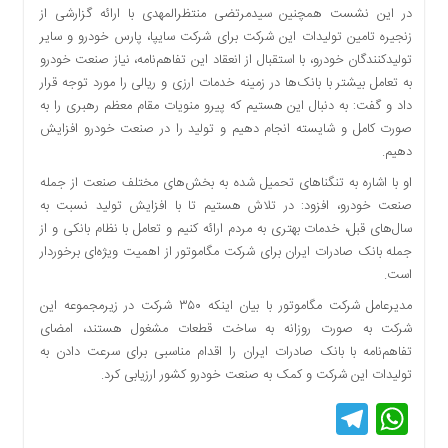
اقتصادی
در این نشست همچنین سیدمرتضی منتظرالمهدی با ارائه گزارشی از
زنجیره تامین تولیدات این شرکت برای شرکت سایپا، پارس خودرو و سایر
فرهنگ
تولیدکنندگان خودرو، با استقبال از انعقاد این تفاهم‌نامه، نیاز صنعت خودرو
و
به تعامل بیشتر با بانک‌ها در زمینه خدمات ارزی و ریالی را مورد توجه قرار
هنر
داد و گفت: به دنبال این هستیم که پیرو منویات مقام معظم رهبری را به
بین
صورت کامل و شایسته انجام دهیم و تولید را در صنعت خودرو افزایش
الملل
دهیم.
یادداشت
او با اشاره به تنگناهای تحمیل شده به بخش‌های مختلف صنعت از جمله
چند
صنعت خودرو، افزود: در تلاش هستیم تا با افزایش تولید نسبت به
رسانه
سال‌های قبل، خدمات بهتری به مردم ارائه کنیم و تعامل با نظام بانکی و از
یادداشت
جمله بانک صادرات ایران برای شرکت مگاموتور از اهمیت ویژه‌ای برخوردار
است.
مدیرعامل شرکت مگاموتور با بیان اینکه ۳۵۰ شرکت در زیرمجموعه این
شرکت به صورت روزانه به ساخت قطعات مشغول هستند، امضای
تفاهم‌نامه با بانک صادرات ایران را اقدام مناسبی برای سرعت دادن به
تولیدات این شرکت و کمک به صنعت خودرو کشور ارزیابی کرد.
Telegram
WhatsApp