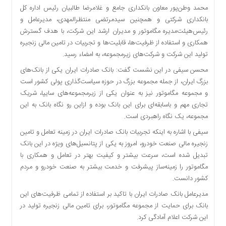
محمد وطن‌پور معاون بانکداری جامع و غلامرضا طالبیان رئیس اداره کل
دسترسی
بانکداری شرکتی و همچنین سیدمرتضی منتظرالمهدی، مدیرعامل و
سریع
رئیس‌هیئت‌مدیره مگاموتور و مدیران ارشد این شرکت، با هدف گسترش
تماس
همکاری و استفاده از ظرفیت‌ها، قابلیت‌ها و تجربیات در تامین مالی زنجیره
با
تولید این شرکت و شرکت‌های زیرمجموعه، به امضاء رسید.
ما
درباره
محسن سیفی در این نشست گفت: بانک صادرات ایران یکی از بانک‌های
ما
بزرگ ایران، از جمله مجموعه بزرگ در حوزه سیاست‌گذاری پولی کشور است
و مجموعه مگاموتور نیز به عنوان یکی از زیرمجموعه‌های سایپا، شریک
کتاب
تجاری مهم و باسابقه‌ای برای این بانک بوده و ازاین رو نگاه بانک به این
پلیس،امنیت
مجموعه، یک نگاه راهبردی است.
و
جامعه
سیفی با اشاره به اینکه تجربیات بانک صادرات ایران در زمینه تعامل و تامین
گرایی
زنجیره مالی صنعت خودرو، امروز به یکی از پتانسیل‌های ویژه در این بانک
به
تبدیل شده است، سرعت بیشتر و کیفیت بهتر در تعامل و همکاری با
چاپ
مگاموتور را زمینه‌ساز پیشرفت و خدمت بیشتر به صنعت خودرو و مردم
رسید
کشور دانست.
اخبار
مدیرعامل بانک صادرات ایران با تاکید بر استفاده از تمامی ظرفیت‌های این
سایت
بانک برای حمایت از مجموعه مگاموتور، برای تامین مالی زنجیره تولید در
اجتماعی
این شرکت اعلام آمادگی کرد.