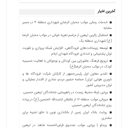
آخرین اخبار
خدمات رسانی موکب محبان الرضای شهرداری منطقه ۴ در مسیر
مشایه
استقبال زائرین اربعین از مراسم تعزیه خوانی در موکب محبان الرضا
(ع) شهرداری منطقه یک
توسعه زیرساخت‌های فرودگاهی، افزایش شبکه پروازی و تقویت
توان پشتیبانی و امدادی فرودگاه شهدای ایلام
ترویج فرهنگ عاشورایی بین کودکان و نوجوانان با فعالیت حسینیه
کودک در موکب محبان الرضا(ع)
تقدیر معاون اول رئیس‌جمهور از کارکنان شرکت فرودگاه ها و
ناوبری هوایی ایران/ حماسه حضور مردم، نمادی از اقتدار عملیاتی و
توان مدیریتی کشور
برپایی غرفه محیط زیست در راهپیمایی جاماندگان اربعین حسینی
میزبانی موکب منطقه ۱۲ از عاشقان اباعبدالله الحسین (ع) در پیاده
روی جاماندگان اربعین حسینی
روایت بانک ایران زمین از بانکداری نوین با خلق تجربه برای
مشتری
ویدئو | برپایی موکب صندوق قرض‌الحسنه شاهد در اربعین