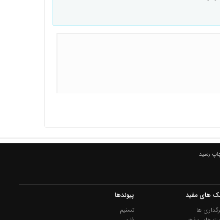
چاپ رسید
نک های مفید
پیوندها
گذاری ها
تسنیم
یت های مذهبی
فارس