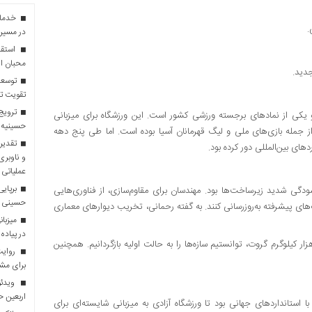
.
در مسیر 
استقبا
محبان ا
توسعه
تقویت تو
ترویج 
ترین ورزشگاه ایران و یکی از نمادهای برجسته ورزشی کشور است. این ورزشگاه برای میزبانی
حسینیه 
ت‌های مهمی از جمله بازی‌های ملی و لیگ قهرمانان آسیا بوده است. اما طی پنج دهه
تقدیر 
های بین‌المللی دور کرده بود.
و ناوبری
عملیاتی 
برپایی
سودگی شدید زیرساخت‌ها بود. مهندسان برای مقاوم‌سازی، از فناوری‌هایی
حسینی
ک‌های پیشرفته به‌روزرسانی کنند. به گفته رحمانی، تخریب دیوارهای معماری
در پیاده
ر ادامه افزود: با نصب ۱۳۵ تن ژاکت فلزی و تزریق بیش از ۸۹ هزار کیلوگرم گروت، توانستیم سازه‌ها را به حالت اولیه بازگردانیم. همچنین
روایت 
برای مش
ویدئو
اربعین 
 استانداردهای جهانی بود تا ورزشگاه آزادی به میزبانی شایسته‌ای برای