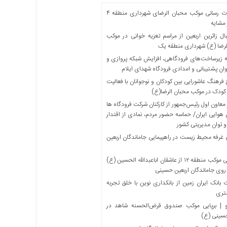
خدمات رسانی موکب محبان الرضای شهرداری منطقه ۴
مشایه
ل زائرین اربعین از مراسم تعزیه خوانی در موکب
لرضا (ع) شهرداری منطقه یک
 زیرساخت‌های فرودگاهی، افزایش شبکه پروازی و
ان پشتیبانی و امدادی فرودگاه شهدای ایلام
فرهنگ عاشورایی بین کودکان و نوجوانان با فعالیت
کودک در موکب محبان الرضا(ع)
معاون اول رئیس‌جمهور از کارکنان شرکت فرودگاه ها
 هوایی ایران/ حماسه حضور مردم، نمادی از اقتدار
و توان مدیریتی کشور
 غرفه محیط زیست در راهپیمایی جاماندگان اربعین
میزبانی موکب منطقه ۱۲ از عاشقان اباعبدالله الحسین (ع)
 روی جاماندگان اربعین حسینی
بانک ایران زمین از بانکداری نوین با خلق تجربه
تری
 | برپایی موکب صندوق قرض‌الحسنه شاهد در
حسینی (ع)