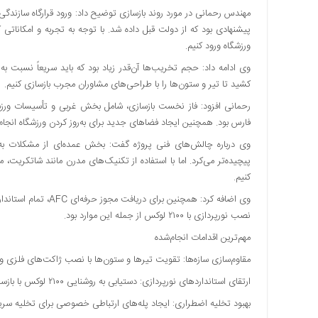
مهندس رحمانی در مورد روند بازسازی توضیح داد: ورود قرارگاه سازندگی
اقتصادی
پیشنهادی بود که از دولت قبل داده شد. با توجه به تجربه و امکاناتی 
فرهنگ
ورزشگاه ورود کنیم.
و
هنر
وی ادامه داد: حجم تخریب‌ها آن‌قدر زیاد بود که باید سریعاً نسبت به 
کشید تا تیر و ستون‌ها را با طراحی‌های مشاوران مجرب بازسازی کنیم.
بین
الملل
رحمانی افزود: فاز نخست بازسازی، شامل بخش غربی و تأسیسات ورزشگ
یادداشت
فارس بود. همچنین ایجاد فضاهای جدید برای به‌روز کردن ورزشگاه انجام
وی درباره چالش‌های فنی پروژه گفت: بخش عمده‌ای از مشکلات به ن
چند
پیچیده‌تر می‌کرد. اما با استفاده از تکنیک‌های مدرن مانند شاتکری
رسانه
کنیم.
یادداشت
وی اضافه کرد: همچنین 
نصب نورپردازی با ۲۱۰۰ لوکس از جمله این موارد بود.
مهم‌ترین اقدامات انجام‌شده
مقاوم‌سازی سازه‌ها: تقویت تیرها و ستون‌ها با نصب ژاکت‌های فلزی و 
ارتقای استانداردهای نورپردازی: دستیابی به روشنایی ۲۱۰۰ لوکس با بازسازی پروژکتورها.
بهبود تخلیه اضطراری: ایجاد پله‌های ارتباطی خصوصی برای تخلیه سری