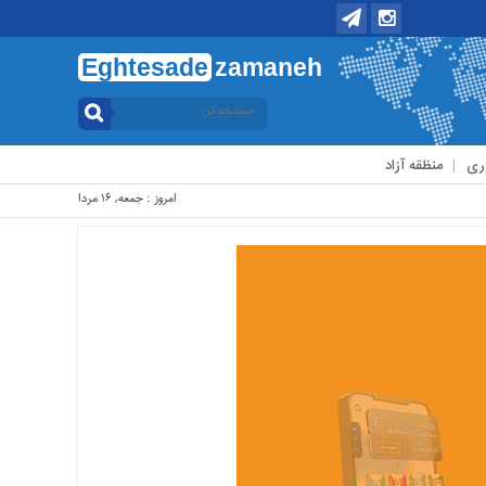
Eghtesade
zamaneh
ری
منظقه آزاد
امروز : جمعه, ۱۶ مرداد , ۱۴۰۵ .::. برابر با : Friday, 7 August , 2026