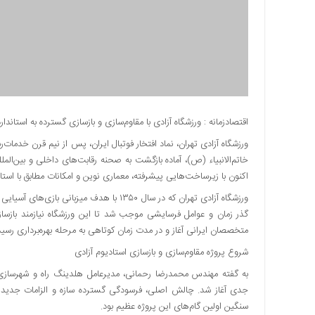
دسترسی
سریع
تماس
با
ما
درباره
ما
اقتصادزمانه : ورزشگاه آزادی با مقاوم‌سازی و بازسازی گسترده به استانداردهای AFC دست یافت و آماده تاریخ‌ سازی‌های
کتاب
ورزشگاه آزادی تهران، نماد افتخار فوتبال ایران، پس از نیم قرن خدمات‌
پلیس،امنیت
خاتم‌الانبیاء (ص)، آماده بازگشت به صحنه رقابت‌های داخلی و بین‌الم
و
اکنون با زیرساخت‌هایی پیشرفته، معماری نوین و امکانات مطابق با استان
جامعه
ورزشگاه آزادی تهران که در سال ۱۳۵۰ با هدف م
گرایی
گذر زمان و عوامل فرسایشی موجب شد تا این ورزشگاه نیازمند بازسازی
به
متخصصان ایرانی آغاز و در مدت زمان کوتاهی به مرحله بهره‌برداری رسید
چاپ
رسید
شروع پروژه مقاوم‌سازی و بازسازی استادیوم آزادی
اخبار
به گفته مهندس محمدرضا رحمانی، مدیرعامل هلدینگ راه و شهرسازی قرار
سایت
سنگین اولین گام‌های این پروژه عظیم بود.
اجتماعی