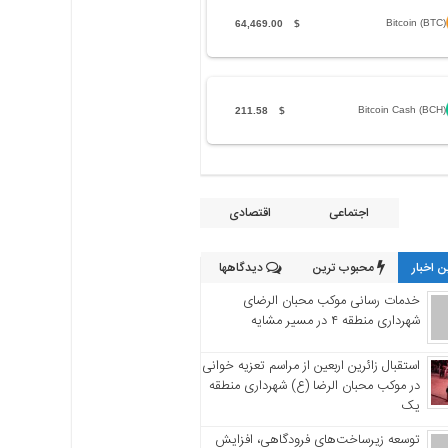
Bitcoin (BTC)
64,469.00
$
Bitcoin Cash (BCH)
211.58
$
اجتماعی
اقتصادی
 اخبار
محبوب ترین
دیدگاهها
خدمات رسانی موکب محبان الرضای
شهرداری منطقه ۴ در مسیر مشایه
استقبال زائرین اربعین از مراسم تعزیه خوانی
در موکب محبان الرضا (ع) شهرداری منطقه
یک
توسعه زیرساخت‌های فرودگاهی، افزایش