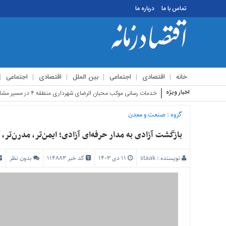
تماس با ما
درباره ما
منوی
بالا
تماس
خانه
اقتصادی
اجتماعی
بین الملل
اقتصادی
اجتماعی
با
ما
اخبار ویژه
استقبال زائرین اربعین ا
درباره
ما
گروه :
صنعت و معدن
منوی
بازگشت آزادی به مدار حرفه‌ای آزادی؛ ایمن‌تر، مدرن‌تر، م
اصلی
خانه
نویسنده :
staak
۱۱ دی ۱۴۰۳
کد خبر 114883
بدون نظر
اقتصادی
اجتماعی
بین
الملل