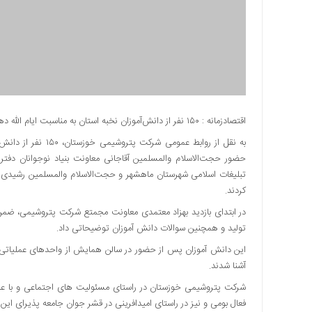
دسترسی
سریع
تماس
با
ما
درباره
ما
اقتصادزمانه : ۱۵۰ نفر از دانش‌آموزان نخبه استان به مناسبت ایام الله دهه فجر از شرکت پتروشیمی خوزستان بازید کردند.
کتاب
پلیس،امنیت
حضور حجت‌الاسلام والمسلمین آقاجانی معاونت بنیاد نوجوانان دف
و
تبلیغات اسلامی شهرستان ماهشهر و حجت‌الاسلام والمسلمین رشیدی م
جامعه
کردند.
گرایی
در ابتدای بازدید بهزاد معتمدی معاونت مجمتع شرکت پتروشیمی،
به
تولید و همچنین سوالات دانش آموزان توضیحاتی داد.
چاپ
رسید
این دانش آموزان پس از حضور در سالن همایش از واحد‌های عملیاتی 
آشنا شدند.
اخبار
سایت
شرکت پتروشیمی خوزستان در راستای مسئولیت های اجتماعی و با عنای
فعال بومی و نیز در راستای امیدافرینی در قشر جوان جامعه پذیرای این د
اجتماعی