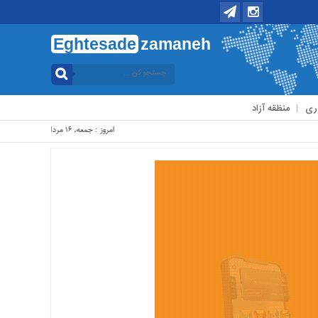
Eghtesade
zamaneh
ری
منظقه آزاد
امروز : جمعه, ۱۶ مرداد , ۱۴۰۵ .::. برابر با : Friday, 7 August , 2026