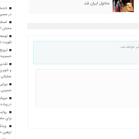
متانول ایران شد
در مسیر 
استقبا
محبان ا
توسعه
تقویت تو
شر خواهد شد.
ترویج 
حسینیه 
تقدیر 
و ناوبری
عملیاتی 
برپایی
حسینی
در پیاده
روایت 
برای مش
ویدئو
اربعین 