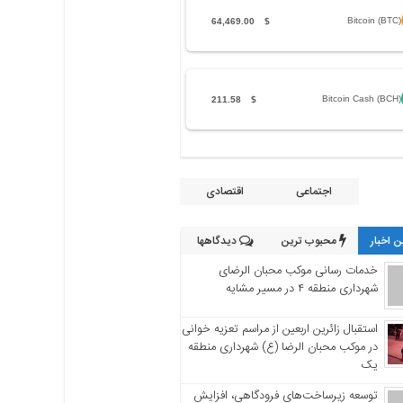
Bitcoin (BTC)
64,469.00
$
Bitcoin Cash (BCH)
211.58
$
اجتماعی
اقتصادی
 اخبار
محبوب ترین
دیدگاهها
خدمات رسانی موکب محبان الرضای
شهرداری منطقه ۴ در مسیر مشایه
استقبال زائرین اربعین از مراسم تعزیه خوانی
در موکب محبان الرضا (ع) شهرداری منطقه
یک
توسعه زیرساخت‌های فرودگاهی، افزایش