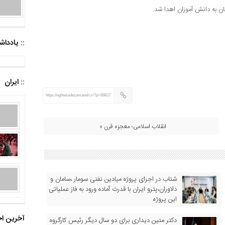
ن به دانش آموزان اهدا شد.
:: یادد
:: ایران
https://eghtesadezamaneh.ir/?p=89827
انقلاب اسلامی؛ معجزه قرن »
شتاب در اجرای پروژه میادین نفتی سومار ،سامان و
دلاوران،پترو ایران با قدرت آماده ورود به فاز عملیاتی
این پروژه
آخرین اخ
دکتر متین دیداری برای دو سال دیگر رئیس کارگروه