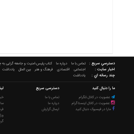
دسترسي سريع :
تماس با ما
درباره ما
کتاب پلیس،امنیت و جامعه گرایی به 
اخبار سایت :
اجتماعی
اقتصادی
فرهنگ و هنر
بین الملل
یادداشت
چند رسانه اي :
یادداشت
ما را دنبال کنید
دسترسی سریع
لی
عضویت در کانال تلگرام
تماس با ما
خبر
عضویت در کانال اینستاگرام
درباره ما
سا
مارا در فیسبوک دنبال کنید
ارسال گزارش
فره
وزا
گر