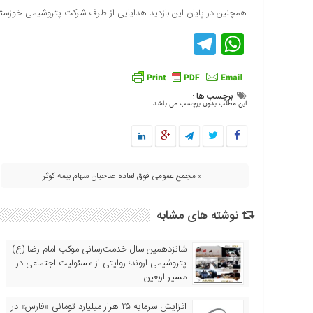
همچنین در پایان این بازدید هدایایی از طرف شرکت پتروشیمی خوزستا
اقتصادی
Telegram
WhatsApp
فرهنگ
و
هنر
بین
برچسب ها :
الملل
این مطلب بدون برچسب می باشد.
یادداشت
چند
رسانه
« مجمع عمومی فوق‌العاده صاحبان سهام بیمه کوثر
یادداشت
نوشته های مشابه
شانزدهمین سال خدمت‌رسانی موکب امام رضا (ع)
پتروشیمی اروند؛ روایتی از مسئولیت اجتماعی در
مسیر اربعین
افزایش سرمایه ۲۵ هزار میلیارد تومانی «فارس» در