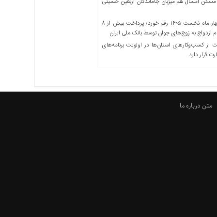
مسکن امسال هم میزبان جاماندگان اربعین حسینی
در چهار ماه نخست ۱۴۰۵ رقم خورد؛ پرداخت بیش از ۸
ازدواج به زوج‌های جوان توسط بانک ملی ایران
از کسب‌وکارهای استان‌ها در اولویت برنامه‌های
رت قرار دارد
متن درباره ما