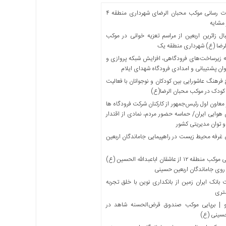
خدمات رسانی موکب محبان الرضای شهرداری منطقه ۴
مشایه
ل زائرین اربعین از مراسم تعزیه خوانی در موکب
لرضا (ع) شهرداری منطقه یک
 زیرساخت‌های فرودگاهی، افزایش شبکه پروازی و
ان پشتیبانی و امدادی فرودگاه شهدای ایلام
فرهنگ عاشورایی بین کودکان و نوجوانان با فعالیت
کودک در موکب محبان الرضا(ع)
معاون اول رئیس‌جمهور از کارکنان شرکت فرودگاه ها
 هوایی ایران/ حماسه حضور مردم، نمادی از اقتدار
و توان مدیریتی کشور
 غرفه محیط زیست در راهپیمایی جاماندگان اربعین
میزبانی موکب منطقه ۱۲ از عاشقان اباعبدالله الحسین (ع)
 روی جاماندگان اربعین حسینی
بانک ایران زمین از بانکداری نوین با خلق تجربه
تری
 | برپایی موکب صندوق قرض‌الحسنه شاهد در
حسینی (ع)