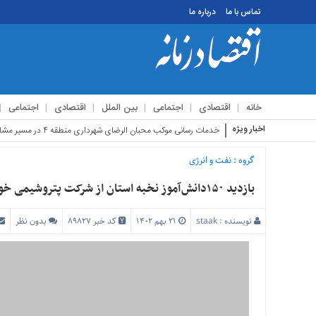
تماس با ما
درباره ما
منوی
بالا
تماس
خانه
اقتصادی
اجتماعی
بین الملل
اقتصادی
اجتماعی
با
ما
اخبار ویژه
استقبال ز
درباره
ما
گروه :
نفت و انرژی
منوی
بازدید ۱۵۰دانش‌آموز نخبه استان از شرکت پتروشیمی خوزستان
اصلی
خانه
نویسنده :
staak
۲۱ بهم ۱۴۰۲
کد خبر 89827
بدون نظر
اقتصادی
اجتماعی
بین
الملل