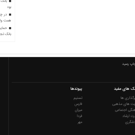
بانک 
بود
همت وام 
حمایت 
بانک تجا
چاپ رسید
نک های مفید
پیوندها
گذاری ها
تسنیم
یت های مذهبی
فارس
نگی اجتماعی
میزان
رت ارشاد
فردا
دشگری
مهر