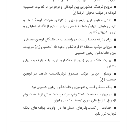
ترویج فرهنگ عاشورایی بین کودکان و نوجوانان با فعالیت حسینیه
کودک در موکب محبان الرضا(ع)
تقدیر معاون اول رئیس‌جمهور از کارکنان شرکت فرودگاه ها و
ناوبری هوایی ایران/ حماسه حضور مردم، نمادی از اقتدار عملیاتی و
توان مدیریتی کشور
برپایی غرفه محیط زیست در راهپیمایی جاماندگان اربعین حسینی
میزبانی موکب منطقه ۱۲ از عاشقان اباعبدالله الحسین (ع) در پیاده
روی جاماندگان اربعین حسینی
روایت بانک ایران زمین از بانکداری نوین با خلق تجربه برای
مشتری
ویدئو | برپایی موکب صندوق قرض‌الحسنه شاهد در اربعین
حسینی (ع)
بانک مسکن امسال هم میزبان جاماندگان اربعین حسینی بود
در چهار ماه نخست ۱۴۰۵ رقم خورد؛ پرداخت بیش از ۸ همت وام
ازدواج به زوج‌های جوان توسط بانک ملی ایران
حمایت از کسب‌وکارهای استان‌ها در اولویت برنامه‌های بانک
تجارت قرار دارد