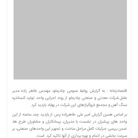
اقتصادی
اجتماعی
فرهنگ
و
هنر
بورس
بانک
و
بیمه
صنعت
و
معدن
اقتصادزمانه : به گزارش روابط عمومی چادرملو، مهندس طاهر زاده مدیر
نفت
عامل شرکت معدنی و صنعتی چادرملو از روند اجرایی واحد تولید کنسانتره
و
سنگ آهن و مجتمع فروآلیاژهای این شرکت در بهاباد بازدید کرد.
انرژی
بر اساس همین گزارش امیر علی طاهرزاده پس از بازدید چند ساعته از این
فناوری
واحد های پیشران در نشست با مدیران، پیمانکاران و مشاوران طرح ها،
منظقه
ضمن بررسی جزئیات کامل مراحل ساخت و تجهیز این واحدهای صنعتی، بر
آزاد
سرعت بخشی در اتمام و بهره برداری از آنها تاکید کرد. است.