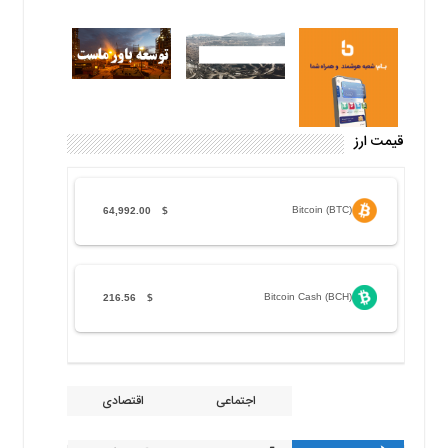
قیمت ارز
Bitcoin (BTC)
64,992.00
$
Bitcoin Cash (BCH)
216.56
$
اجتماعی
اقتصادی