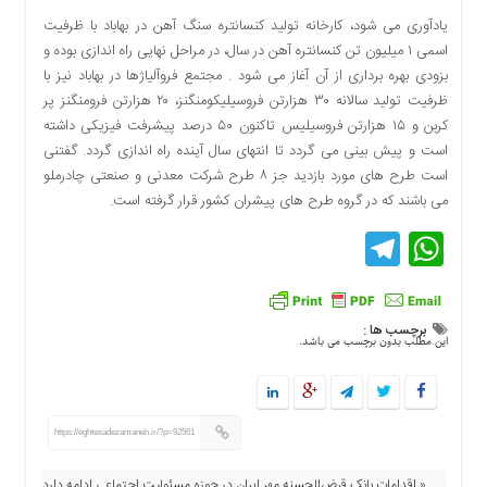
دسترسی
یادآوری می شود، کارخانه تولید کنسانتره سنگ آهن در بهاباد با ظرفیت
سریع
اسمی ۱ میلیون تن کنسانتره آهن در سال، در مراحل نهایی راه اندازی بوده و
تماس
بزودی بهره برداری از آن آغاز می شود . مجتمع فروآلیاژها در بهاباد نیز با
با
ظرفیت تولید سالانه ۳۰ هزارتن فروسیلیکومنگنز، ۲۰ هزارتن فرومنگنز پر
ما
کربن و ۱۵ هزارتن فروسیلیس تاکنون ۵۰ درصد پیشرفت فیزیکی داشته
درباره
است و پیش بینی می گردد تا انتهای سال آینده راه اندازی گردد. گفتنی
ما
است طرح های مورد بازدید جز ۸ طرح شرکت معدنی و صنعتی چادرملو
می باشند که در گروه طرح های پیشران کشور قرار گرفته است.
کتاب
پلیس،امنیت
Telegram
WhatsApp
و
جامعه
گرایی
به
برچسب ها :
این مطلب بدون برچسب می باشد.
چاپ
رسید
اخبار
سایت
https://eghtesadezamaneh.ir/?p=92561
اجتماعی
« اقدامات بانک قرض‌الحسنه مهر ایران در حوزه مسئولیت اجتماعی ادامه دارد