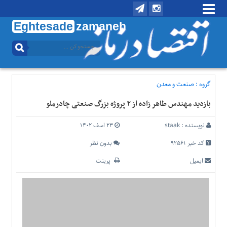
Eghtesade
zamaneh
منوی
بالا
تماس
با
گروه :
صنعت و معدن
ما
بازدید مهندس طاهر زاده از ۲ پروژه بزرگ صنعتی چادرملو
درباره
ما
نویسنده :
staak
۲۳ اسف ۱۴۰۲
منوی
اصلی
کد خبر 92561
بدون نظر
خانه
ایمیل
پرینت
اقتصادی
اجتماعی
بین
الملل