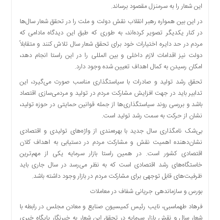
این شعار را به سرمنزل مقصود برساند.
دسترسی
سریع
در این بین همواره رهبر انقلاب نقش دولت و ملت را در تحقق شعار سال‌ها
تماس
در کنار یکدیگر تصویر کرده‌اند، به طوری که طبق این دیدگاه مادامی که
با
مردم در حد دایره اختیارات خود برای تحقق شعار سال تلاش کنند و متقابلاً
ما
دولت نیز اقدامات لازم داخلی و بین المللی را در این راستا انجام دهد،
امکان رسیدن به کمال اهداف تعیین شده وجود دارد.
درباره
ما
تحقق رشد تولید و صادرات با سیاستگذاری مناسب صورت می‌گیرد، این
کتاب
تدابیر باید در جهت افزایش مشارکت مردم در تولید و مردمی‌سازی اقتصاد
پلیس،امنیت
باشد و بررسی روند سیاستگذاری‌ها از جمله قوانین حمایتی در حوزه تولید،
و
نشان از حرکت به سمت رشد تولید است.
جامعه
بی‌شک نامگذاری سال جدید با بهره‌مندی از واژه‌های تولیدی و اقتصادی
گرایی
نشان‌دهنده اهمیت نقش و مشارکت مردم در دستیابی به اهداف کلان
به
اقتصادی کشور است. در همین راستا بازار سرمایه یکی از مهم‌ترین
چاپ
خاستگاه‌های رشد اقتصادی است که به نظر می‌رسد در سال جاری باید
رسید
ظرفیت‌های قابل توجهی برای مشارکت مردم در بازار وجود داشته باشد.
اخبار
بورس و سازماندهی جریانی شفاف در معاملات
سایت
فرهاد طهماسبی، نایب رئیس کمیسیون صنایع و معادن مجلس در رابطه با
اجتماعی
شعار سال و نقش بازار سرمایه در تحقق این شعار به خبرنگار پایگاه خبری