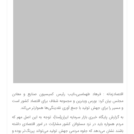
اقتصادی
اجتماعی
فرهنگ
و
هنر
بورس
بانک
و
بیمه
صنعت
و
معدن
نفت
اقتصادزمانه : فرهاد طهماسبی،نایب رئیس کمیسیون صنایع و معادن
و
مجلس بیان کرد: بورس ویترین و مجموعه شفاف برای اقتصاد کشور است
انرژی
و مسیر را برای جهش تولید با جمع آوری نقدینگی‌ها هموارتر می‌کند.
فناوری
به گزارش پایگاه خبری بازار سرمایه ایران(سنا)، توجه به این اصل مهم که
منظقه
مردم همواره باید در نزد مسئولان کشور مشارکت در امور اقتصادی داشته
آزاد
باشند نشان می‌دهد که جلوه مردمی جهش تولید می‌تواند پررنگ‌تر بوده و