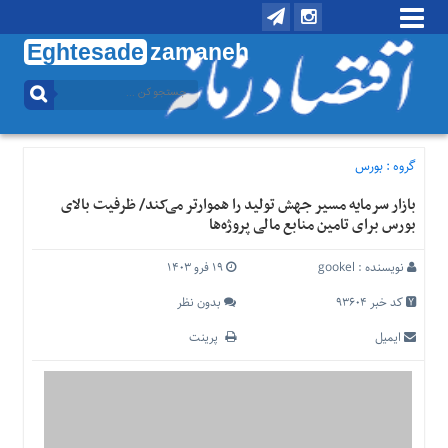
Eghtesade
zamaneh
منوی
بالا
تماس
با
گروه :
بورس
ما
بازار سرمایه مسیر جهش تولید را هموارتر می‌کند/ ظرفیت بالای
درباره
بورس برای تامین منابع مالی پروژه‌ها
ما
منوی
نویسنده :
gookel
۱۹ فرو ۱۴۰۳
اصلی
کد خبر 93604
بدون نظر
خانه
ایمیل
پرینت
اقتصادی
اجتماعی
بین
الملل