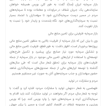
اقتصادی
بازار سرمایه ایران (سنا)، گفت: به طور کلی بورس همیشه خواهان
فرهنگ
سازماندهی یک جریان شفاف در مراودات و معاملات بوده تا سرمایه‌های
و
مردم در مسیر درست سرمایه‌گذاری شود تا سهامداران با اعتماد بسیار
هنر
نسبت به سرمایه‌گذاری‌های خود نگاه بلندمدت و پایدار خود را نسبت به
بازار تقویت کنند.
بین
الملل
بازار سرمایه ظرفیتی برای تامین منابع مالی
یادداشت
وی با بیان این که بازار سرمایه از ظرفیت بالایی به منظور تامین منابع مالی
پروژه‌ها برخوردار است، اظهار داشت: به طور قطع، ظرفیت تامین منابع مالی
چند
رسانه
و تشکیل سرمایه مورد نیاز صنایع برای پیشبرد و تکمیل طرح‌های
توسعه‌ای با استفاده از ابزارهای تامین مالی موجود در بازار سرمایه از جمله
یادداشت
ظرفیت‌های بازار سرمایه برای تحقق شعار سال است که طی سال‌های
گذشته با توسعه ابزارهای مالی از جمله صندوق‌های سرمایه‌گذاری شاهد
حضور سهامداران و جذب سرمایه‌های آنان به صورت غیر مستقیم هستیم.
مردم و مشارکت در تولید
طهماسبی به شعار «جهش تولید با مشارکت مردم» اشاره کرد و گفت: با
توجه به شعار سال، مردم اگر بخواهند در تولید مشارکت کنند باید اقدام به
سرمایه‌گذاری کرده و سرمایه‌های خود را وارد بورس کنند چرا که بورس
ویترین و مجموعه شفاف در اقتصاد کشور است و مسیر را برای جهش