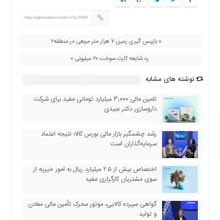
https://eghtesadezamaneh.ir/?p=93604
« بازپس گیری زمین ۷ هزار متر مربعی در منطقه۲
رد شایعه کارت سوخت ۲۰ میلیونی »
نوشته های مشابه
تامین مالی ۳,۰۰۰ میلیارد تومانی مفید برای شرکت
داروسازی دکتر عبیدی
رشد چشمگیر بازار مالی بورس کالا؛ نتیجه اعتماد
سرمایه‌گذاران است
اختصاص بیش از ۲.۵ میلیارد ریال به امور خیریه از
سوی مشتریان کارگزاری مفید
گواهی سپرده کالایی، موتور محرک تأمین مالی معادن
و تولید