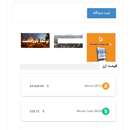
قیمت ارز
Bitcoin (BTC)
64,918.00
$
Bitcoin Cash (BCH)
215.71
$