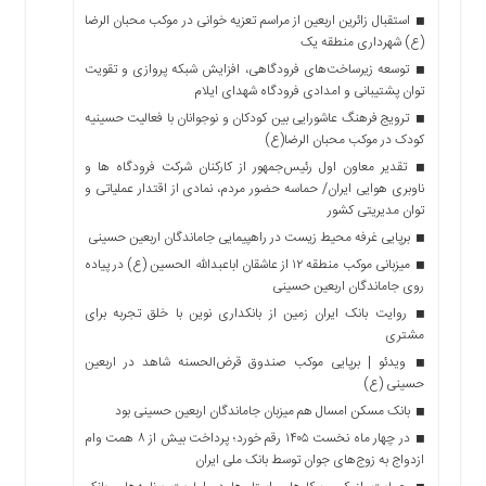
استقبال زائرین اربعین از مراسم تعزیه خوانی در موکب محبان الرضا
(ع) شهرداری منطقه یک
توسعه زیرساخت‌های فرودگاهی، افزایش شبکه پروازی و تقویت
توان پشتیبانی و امدادی فرودگاه شهدای ایلام
ترویج فرهنگ عاشورایی بین کودکان و نوجوانان با فعالیت حسینیه
کودک در موکب محبان الرضا(ع)
تقدیر معاون اول رئیس‌جمهور از کارکنان شرکت فرودگاه ها و
ناوبری هوایی ایران/ حماسه حضور مردم، نمادی از اقتدار عملیاتی و
توان مدیریتی کشور
برپایی غرفه محیط زیست در راهپیمایی جاماندگان اربعین حسینی
میزبانی موکب منطقه ۱۲ از عاشقان اباعبدالله الحسین (ع) در پیاده
روی جاماندگان اربعین حسینی
روایت بانک ایران زمین از بانکداری نوین با خلق تجربه برای
مشتری
ویدئو | برپایی موکب صندوق قرض‌الحسنه شاهد در اربعین
حسینی (ع)
بانک مسکن امسال هم میزبان جاماندگان اربعین حسینی بود
در چهار ماه نخست ۱۴۰۵ رقم خورد؛ پرداخت بیش از ۸ همت وام
ازدواج به زوج‌های جوان توسط بانک ملی ایران