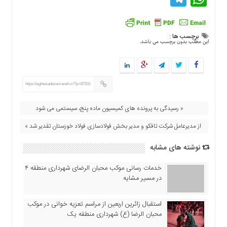
اقتصادی
فرهنگ
و
برچسب ها :
هنر
این مطلب بدون برچسب می باشد.
بین
الملل
یادداشت
https://eghtesadezamaneh.ir/?p=87231
چند
« رسیدگی به پرونده های کمیسیون ماده پنج، سیستمی می شود
رسانه
از مدیرعامل شرکت تافکو و مدیر بخش فولادسازی فولاد خوزستان تقدیر شد »
یادداشت
نوشته های مشابه
خدمات رسانی موکب محبان الرضای شهرداری منطقه ۴
در مسیر مشایه
استقبال زائرین اربعین از مراسم تعزیه خوانی در موکب
محبان الرضا (ع) شهرداری منطقه یک