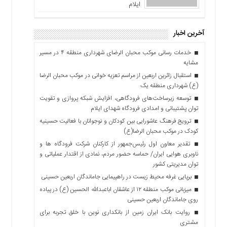
ایلام
آخرین اخبار
خدمات رسانی موکب محبان الرضای شهرداری منطقه ۴ در مسیر
مشایه
استقبال زائرین اربعین از مراسم تعزیه خوانی در موکب محبان الرضا
(ع) شهرداری منطقه یک
توسعه زیرساخت‌های فرودگاهی، افزایش شبکه پروازی و تقویت
توان پشتیبانی و امدادی فرودگاه شهدای ایلام
ترویج فرهنگ عاشورایی بین کودکان و نوجوانان با فعالیت حسینیه
کودک در موکب محبان الرضا(ع)
تقدیر معاون اول رئیس‌جمهور از کارکنان شرکت فرودگاه ها و
ناوبری هوایی ایران/ حماسه حضور مردم، نمادی از اقتدار عملیاتی و
توان مدیریتی کشور
برپایی غرفه محیط زیست در راهپیمایی جاماندگان اربعین حسینی
میزبانی موکب منطقه ۱۲ از عاشقان اباعبدالله الحسین (ع) در پیاده
روی جاماندگان اربعین حسینی
روایت بانک ایران زمین از بانکداری نوین با خلق تجربه برای
مشتری