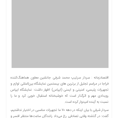
اقتصادی
اجتماعی
فرهنگ
و
هنر
بورس
بانک
و
بیمه
صنعت
و
معدن
اقتصادزمانه : سردار سرتیپ محمد شرفی جانشین معاون هماهنگ‌کننده
نفت
فراجا در مراسم تجلیل از برترین های بیستمین نمایشگاه بین‌المللی لوازم و
و
تجهیزات پلیسی، امنیتی و ایمنی (ایپاس) اظهار داشت: نمایشگاه ایپاس
انرژی
رویدادی مهم و اثرگذار است که خوشبختانه استقبال خوبی کرد و ما را
فناوری
نسبت به آینده امیدوار کرده است.
منظقه
سردار شرفی با بیان اینکه در دهه‌ ۷۰ ما تجهیزات مناسبی در اختیار نداشتیم،
آزاد
گفت: در گذشته وقتی تصادفی رخ می‌داد رانندگان ساعت‌ها منتظر افسر و