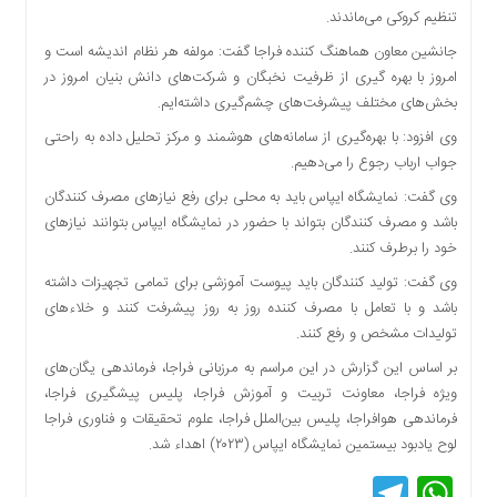
تنظیم کروکی می‌ماندند.
دسترسی
سریع
جانشین معاون هماهنگ کننده فراجا گفت: مولفه هر نظام اندیشه است و
تماس
امروز با بهره گیری از ظرفیت نخبگان و شرکت‌های دانش بنیان امروز در
با
بخش‌های مختلف پیشرفت‌های چشم‌گیری داشته‌ایم.
ما
وی افزود: با بهره‌گیری از سامانه‌های هوشمند و مرکز تحلیل داده به راحتی
درباره
جواب ارباب رجوع را می‌دهیم.
ما
وی گفت: نمایشگاه ایپاس باید به محلی برای رفع نیازهای مصرف کنندگان
کتاب
باشد و مصرف کنندگان بتواند با حضور در نمایشگاه ایپاس بتوانند نیازهای
پلیس،امنیت
خود را برطرف کنند.
و
جامعه
وی گفت: تولید کنندگان باید پیوست آموزشی برای تمامی تجهیزات داشته
گرایی
باشد و با تعامل با مصرف کننده روز به روز پیشرفت کنند و خلاء‌های
به
تولیدات مشخص و رفع کنند.
چاپ
بر اساس این گزارش در این مراسم به مرزبانی فراجا، فرماندهی یگان‌های
رسید
ویژه فراجا، معاونت تربیت و آموزش فراجا، پلیس پیشگیری فراجا،
اخبار
فرماندهی هوافراجا، پلیس بین‌الملل فراجا، علوم تحقیقات و فناوری فراجا
سایت
لوح یادبود بیستمین نمایشگاه ایپاس (۲۰۲۳) اهداء شد.
اجتماعی
Telegram
WhatsApp