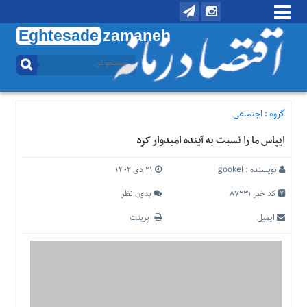
Eghtesade
zamaneh
منوی
بالا
تماس
با
گروه :
اجتماعی
ما
ایپاس ما را نسبت به آینده امیدوار کرد
درباره
ما
نویسنده :
gookel
۲۱ دی ۱۴۰۲
منوی
اصلی
کد خبر 87231
بدون نظر
خانه
ایمیل
پرینت
اقتصادی
اجتماعی
بین
الملل