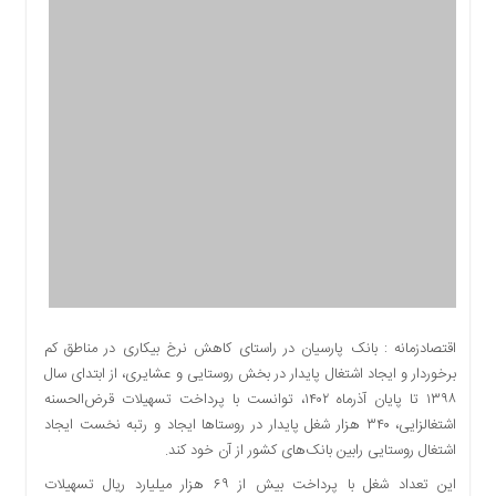
اقتصادی
اجتماعی
فرهنگ
و
هنر
بورس
بانک
و
بیمه
صنعت
و
معدن
نفت
اقتصادزمانه : بانک پارسیان در راستای کاهش نرخ بیکاری در مناطق کم
و
برخوردار و ایجاد اشتغال پایدار در بخش روستایی و عشایری، از ابتدای سال
انرژی
۱۳۹۸ تا پایان آذرماه ۱۴۰۲، توانست با پرداخت تسهیلات قرض‌الحسنه
فناوری
اشتغالزایی، ۳۴۰ هزار شغل پایدار در روستاها ایجاد و رتبه نخست ایجاد
اشتغال روستایی رابین بانک‌های کشور از آن خود کند.
منظقه
آزاد
این تعداد شغل با پرداخت بیش از ۶۹ هزار میلیارد ریال تسهیلات