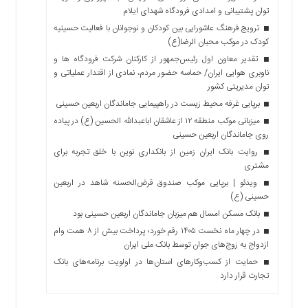
توان پشتیبانی و امدادی فرودگاه شهدای ایلام
ترویج فرهنگ عاشورایی بین کودکان و نوجوانان با فعالیت حسینیه
کودک در موکب محبان الرضا(ع)
تقدیر معاون اول رئیس‌جمهور از کارکنان شرکت فرودگاه ها و
ناوبری هوایی ایران/ حماسه حضور مردم، نمادی از اقتدار عملیاتی و
توان مدیریتی کشور
برپایی غرفه محیط زیست در راهپیمایی جاماندگان اربعین حسینی
میزبانی موکب منطقه ۱۲ از عاشقان اباعبدالله الحسین (ع) در پیاده
روی جاماندگان اربعین حسینی
روایت بانک ایران زمین از بانکداری نوین با خلق تجربه برای
مشتری
ویدئو | برپایی موکب صندوق قرض‌الحسنه شاهد در اربعین
حسینی (ع)
بانک مسکن امسال هم میزبان جاماندگان اربعین حسینی بود
در چهار ماه نخست ۱۴۰۵ رقم خورد؛ پرداخت بیش از ۸ همت وام
ازدواج به زوج‌های جوان توسط بانک ملی ایران
حمایت از کسب‌وکارهای استان‌ها در اولویت برنامه‌های بانک
تجارت قرار دارد