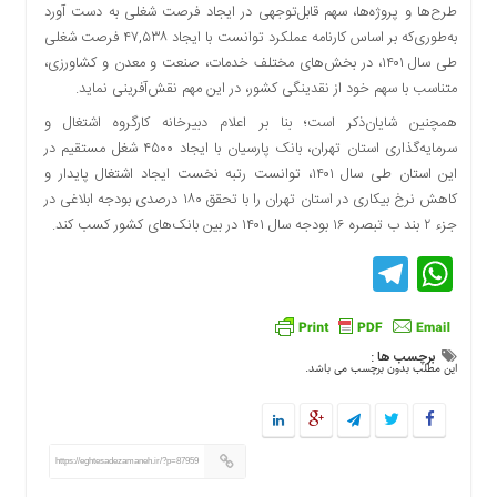
اقتصادی
طرح‌ها و پروژه‌ها، سهم قابل‌توجهی در ایجاد فرصت شغلی به دست آورد
به‌طوری‌که بر اساس کارنامه عملکرد توانست با ایجاد ۴۷,۵۳۸ فرصت شغلی
فرهنگ
طی سال ۱۴۰۱، در بخش‌های مختلف خدمات، صنعت و معدن و کشاورزی،
و
متناسب با سهم خود از نقدینگی کشور، در این مهم نقش‌آفرینی نماید.
هنر
همچنین شایان‌ذکر است؛ بنا بر اعلام دبیرخانه کارگروه اشتغال و
بین
سرمایه‌گذاری استان تهران، بانک پارسیان با ایجاد ۴۵۰۰ شغل مستقیم در
الملل
این استان طی سال ۱۴۰۱، توانست رتبه نخست ایجاد اشتغال پایدار و
یادداشت
کاهش نرخ بیکاری در استان تهران را با تحقق ۱۸۰ درصدی بودجه ابلاغی در
چند
جزء ۲ بند ب تبصره ۱۶ بودجه سال ۱۴۰۱ در بین بانک‌های کشور کسب کند.
رسانه
Telegram
WhatsApp
یادداشت
برچسب ها :
این مطلب بدون برچسب می باشد.
https://eghtesadezamaneh.ir/?p=87959