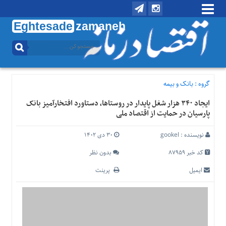
Eghtesade
zamaneh
منوی
بالا
تماس
با
گروه :
بانک و بیمه
ما
ایجاد ۳۴۰ هزار شغل پایدار در روستاها، دستاورد افتخارآمیز بانک
درباره
پارسیان در حمایت از اقتصاد ملی
ما
منوی
نویسنده :
gookel
۳۰ دی ۱۴۰۲
اصلی
کد خبر 87959
بدون نظر
خانه
ایمیل
پرینت
اقتصادی
اجتماعی
بین
الملل