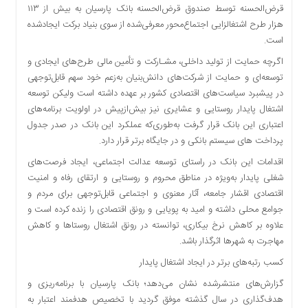
قرض‌الحسنه توسط صندوق قرض‌الحسنه بانک پارسیان به بیش از ۱۱۳
دسترسی
هزار طرح اشتغالزایی اجتماع‌محور معرفی‌شده از سوی بنیاد برکت ایجادشده
سریع
است.
تماس
با
اگرچه حمایت از تولید داخلی، مشـارکت و تأمین مالی طرح‌های ایجادی و
ما
توسعه‌ای و حمایت از شرکت‌های دانش‌بنیان به‌زعم خود سهم قابل‌توجهی
در پیشبرد سیاست‌های اقتصادی کشور بر عهده داشته است ولیکن توسعه
درباره
اشتغال پایدار روستایی و عشایری نیز بیش‌ازپیش در اولویت برنامه‌های
ما
اعتباری این بانک قرار گرفت به‌طوری‌که عملکرد این بانک در صدر جدول
کتاب
پرداخت های سیستم بانکی و در جایگاه برتر قرار دارد.
پلیس،امنیت
و
اقدامات این بانک در راستای توسعه عدالت اجتماعی، ایجاد فرصت‌های
جامعه
شغلی پایدار به‌ویژه در مناطق محروم و روستایی و ارتقای رفاه و امنیت
گرایی
اقتصادی اقشار جامعه، آثار معنوی و اجتماعی قابل‌توجهی برای مردم و
به
جوامع محلی داشته و امید به پویایی و رونق اقتصادی را زنده کرده است و
چاپ
علاوه بر کاهش نرخ بیکاری، توانسته در رونق اشتغال روستاها و کاهش
رسید
مهاجرت به شهرها اثرگذار باشد.
اخبار
کسب رتبه‌های برتر در ایجاد اشتغال پایدار
سایت
گزارش‌های منتشرشده نشان می‌دهد؛ بانک پارسیان با برنامه‌ریزی و
اجتماعی
هدف‌گذاری در سال گذشته موفق گردید با تخصیص هدفمند اعتبار به