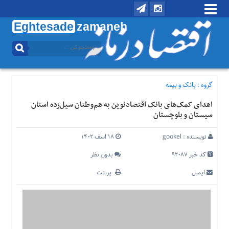
Eghtesade
zamaneh
منوی
بالا
تماس
با
گروه :
بانک و بیمه
ما
اهدای کمک‌های بانک اقتصادنوین به هم‌وطنان سیل‌زده استان
درباره
سیستان‌ و‌ بلوچستان
ما
منوی
نویسنده :
gookel
۱۸ اسف ۱۴۰۲
اصلی
کد خبر 92087
بدون نظر
خانه
ایمیل
پرینت
اقتصادی
اجتماعی
بین
الملل