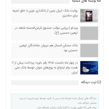
نوشته های مشابه
اقتصادی
فرهنگ
روایت بانک ایران زمین از بانکداری نوین با خلق تجربه
و
برای مشتری
هنر
بین
ویدئو | برپایی موکب صندوق قرض‌الحسنه شاهد در
الملل
اربعین حسینی (ع)
یادداشت
بانک مسکن امسال هم میزبان جاماندگان اربعین
چند
حسینی بود
رسانه
یادداشت
در چهار ماه نخست ۱۴۰۵ رقم خورد؛ پرداخت بیش از ۸
همت وام ازدواج به زوج‌های جوان توسط بانک ملی
ایران
ثبت دیدگاه
دیدگاه های ارسال شده توسط شما، پس از تایید توسط تیم مدیریت در وب
منتشر خواهد شد.
پیام هایی که حاوی تهمت یا افترا باشد منتشر نخواهد شد.