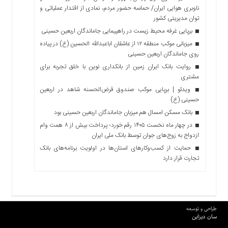
ناوبری هوایی ایران/ حماسه حضور مردم، نمادی از اقتدار عملیاتی و
توان مدیریتی کشور
برپایی غرفه محیط زیست در راهپیمایی جاماندگان اربعین حسینی
میزبانی موکب منطقه ۱۲ از عاشقان اباعبدالله الحسین (ع) در پیاده
روی جاماندگان اربعین حسینی
روایت بانک ایران زمین از بانکداری نوین با خلق تجربه برای
مشتری
ویدئو | برپایی موکب صندوق قرض‌الحسنه شاهد در اربعین
حسینی (ع)
بانک مسکن امسال هم میزبان جاماندگان اربعین حسینی بود
در چهار ماه نخست ۱۴۰۵ رقم خورد؛ پرداخت بیش از ۸ همت وام
ازدواج به زوج‌های جوان توسط بانک ملی ایران
حمایت از کسب‌وکارهای استان‌ها در اولویت برنامه‌های بانک
تجارت قرار دارد
طراحی و توسعه
سان دیزاین