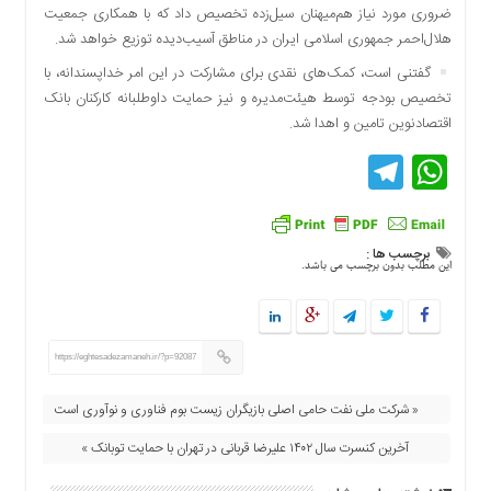
ضروری مورد نیاز هم‌میهنان سیل‌زده تخصیص داد که با همکاری جمعیت
دسترسی
هلال‌احمر جمهوری اسلامی ایران در مناطق آسیب‌دیده توزیع خواهد شد.
سریع
تماس
گفتنی است، کمک‌های نقدی برای مشارکت در این امر خداپسندانه، با
با
تخصیص بودجه توسط هیئت‌مدیره و نیز حمایت داوطلبانه کارکنان بانک
ما
اقتصادنوین تامین و اهدا شد.
درباره
Telegram
WhatsApp
ما
کتاب
پلیس،امنیت
و
برچسب ها :
این مطلب بدون برچسب می باشد.
جامعه
گرایی
به
چاپ
https://eghtesadezamaneh.ir/?p=92087
رسید
« شرکت ملی نفت حامی اصلی بازیگران زیست بوم فناوری و نوآوری است
اخبار
سایت
آخرین کنسرت سال ۱۴۰۲ علیرضا قربانی در تهران با حمایت توبانک »
اجتماعی