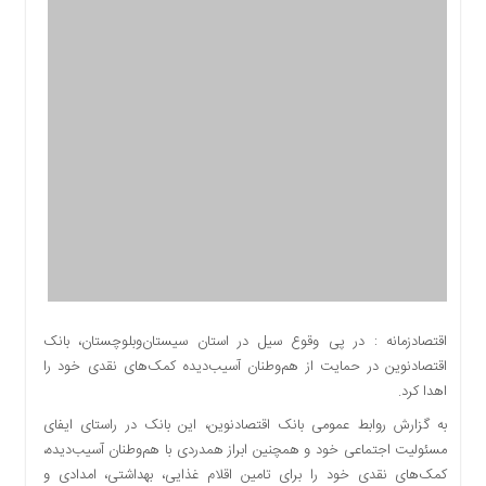
اقتصادی
اجتماعی
فرهنگ
و
هنر
بورس
بانک
و
بیمه
صنعت
و
معدن
نفت
اقتصادزمانه : در پی وقوع سیل در استان سیستان‌و‌بلوچستان، بانک
و
اقتصادنوین در حمایت از هم‌وطنان آسیب‌دیده کمک‌های نقدی خود را
انرژی
اهدا کرد.
فناوری
به گزارش روابط عمومی بانک اقتصادنوین، این بانک در راستای ایفای
منظقه
مسئولیت اجتماعی خود و همچنین ابراز همدردی با هم‌وطنان آسیب‌دیده،
آزاد
کمک‌های نقدی خود را برای تامین اقلام غذایی، بهداشتی، امدادی و