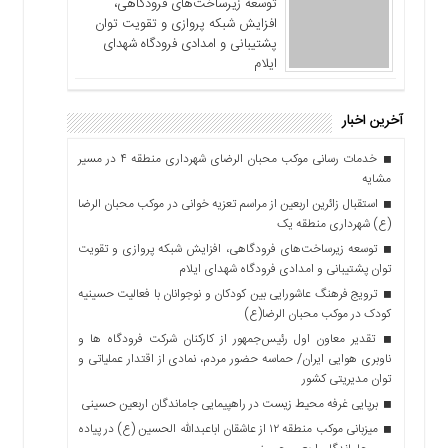
توسعه زیرساخت‌های فرودگاهی،
افزایش شبکه پروازی و تقویت توان
پشتیبانی و امدادی فرودگاه شهدای
ایلام
آخرین اخبار
خدمات رسانی موکب محبان الرضای شهرداری منطقه ۴ در مسیر
مشایه
استقبال زائرین اربعین از مراسم تعزیه خوانی در موکب محبان الرضا
(ع) شهرداری منطقه یک
توسعه زیرساخت‌های فرودگاهی، افزایش شبکه پروازی و تقویت
توان پشتیبانی و امدادی فرودگاه شهدای ایلام
ترویج فرهنگ عاشورایی بین کودکان و نوجوانان با فعالیت حسینیه
کودک در موکب محبان الرضا(ع)
تقدیر معاون اول رئیس‌جمهور از کارکنان شرکت فرودگاه ها و
ناوبری هوایی ایران/ حماسه حضور مردم، نمادی از اقتدار عملیاتی و
توان مدیریتی کشور
برپایی غرفه محیط زیست در راهپیمایی جاماندگان اربعین حسینی
میزبانی موکب منطقه ۱۲ از عاشقان اباعبدالله الحسین (ع) در پیاده