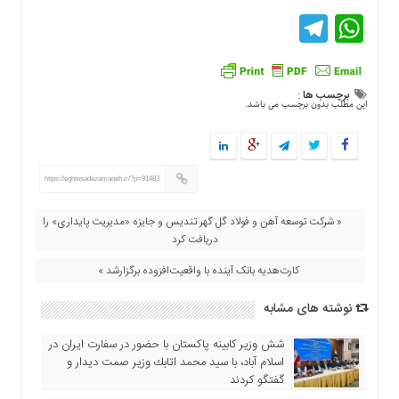
اقتصادی
Telegram
WhatsApp
فرهنگ
و
هنر
برچسب ها :
بین
این مطلب بدون برچسب می باشد.
الملل
یادداشت
چند
https://eghtesadezamaneh.ir/?p=91483
رسانه
« شرکت توسعه آهن و فولاد گل گهر تندیس و جایزه «مدیریت پایداری» را
یادداشت
دریافت کرد
کارت‌هدیه بانک آینده با واقعیت‌افزوده برگزارشد »
نوشته های مشابه
شش وزیر کابینه پاکستان با حضور در سفارت ایران در
اسلام آباد، با سيد محمد اتابك وزير صمت ديدار و
گفتگو كردند