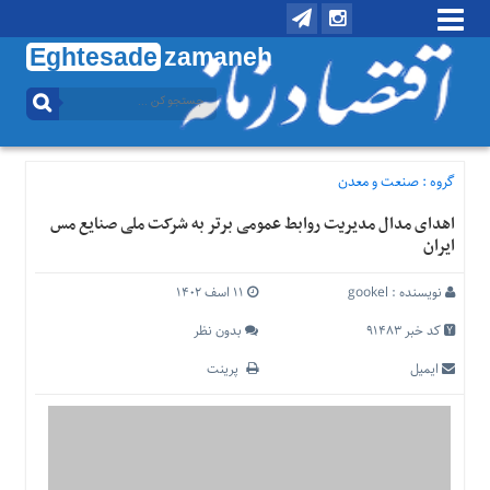
Eghtesade
zamaneh
منوی
بالا
تماس
با
گروه :
صنعت و معدن
ما
اهدای مدال مدیریت روابط عمومی برتر به شرکت ملی صنایع مس
درباره
ایران
ما
منوی
نویسنده :
gookel
۱۱ اسف ۱۴۰۲
اصلی
کد خبر 91483
بدون نظر
خانه
ایمیل
پرینت
اقتصادی
اجتماعی
بین
الملل