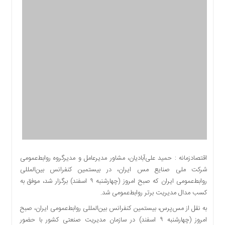
اقتصادی
اجتماعی
فرهنگ
و
هنر
بورس
بانک
و
بیمه
صنعت
و
معدن
نفت
اقتصادزمانه : حمید علی‌آبادیان، مشاور مدیرعامل و مدیرگروه روابط‌عمومی
و
شرکت ملی صنایع مس ایران، در بیستمین کنفرانس بین‌المللی
انرژی
روابط‌عمومی ایران که صبح امروز (چهارشنبه ۹ اسفند) برگزار شد، موفق به
فناوری
کسب مدال مدیریت برتر روابط‌عمومی شد.
منظقه
به نقل از مس‌پرس، بیستمین کنفرانس بین‌المللی روابط‌عمومی ایران، صبح
آزاد
امروز (چهارشنبه ۹ اسفند) در سازمان مدیریت صنعتی کشور با حضور