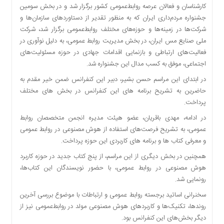
کارشناسان و فعالان عرصه روابط‌عمومی کشور برگزار شد و در بخش سومین
دسترسی
جشنواره مردم‌داری ایران که به منظور تقدیر از دستاوردهای سازمان‌ها و
سریع
شرکت‌ها در زمینه‌ها و حوزه‌های مختلف روابط‌عمومی برگزار شد، شرکت
تماس
ملی صنایع مس ایران، در بخش مدیریت روابط عمومی، به دلیل نوآوری در
با
فعالیت‌های ارتباطی و بازنمایی اقدامات جهادی در حوزه مسئولیت‌های
ما
اجتماعی، موفق به کسب مدال این جشنواره شد.
درباره
در ابتدای این مراسم حسن بشیر، دبیر این کنفرانس ضمن خیر مقدم به
ما
حاضرین به تشریح برنامه های این کنفرانس در بخش های مختلف
کتاب
پرداخت.
پلیس،امنیت
و
در ادامه، مهدی باقریان، عضو هیئت مدیره انجمن متخصصان روابط
جامعه
عمومی، به تشریح فرصت‌های استفاده از هوش مصنوعی در روابط عمومی
گرایی
و معرفی کتاب ها و برنامه های کاربردی این حوزه پرداخت.
به
همچنین در بخش دیگری از این مراسم، از پنج کتاب جدید در حوزه کاربرد
چاپ
هوش مصنوعی در روابط عمومی، با حضور نویسندگان این کتاب‌ها،
رسید
رونمایی شد.
اخبار
سخنرانی اساتید برجسته روابط عمومی و ارتباطات با موضوع بررسی آخرین
سایت
روندها، تکنیک‌ها و کاربردهای هوش مصنوعی مولد در روابط‌عمومی نیز از
اجتماعی
دیگر بخش‌های این کنفرانس بود.