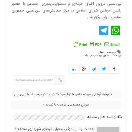
بین‌المللی ترویج اخلاق حرفه‌ای و مسئولیت‌پذیری اجتماعی با حضور
دسترسی
رئیس مجلس شورای اسلامی در مرکز همایش‌های بین‌المللی جمهوری
سریع
اسلامی ایران برگزار شد.
تماس
با
Telegram
WhatsApp
ما
درباره
ما
برچسب ها :
کتاب
این مطلب بدون برچسب می باشد.
پلیس،امنیت
و
جامعه
گرایی
https://eghtesadezamaneh.ir/?p=88867
به
« عرضه گواهی سپرده خاص با نرخ سود ۳۰ درصد در موسسه اعتباری ملل
چاپ
رسید
هوش مصنوعی، فرصت یا تهدید »
اخبار
نوشته های مشابه
سایت
اجتماعی
خدمات رسانی موکب محبان الرضای شهرداری منطقه ۴