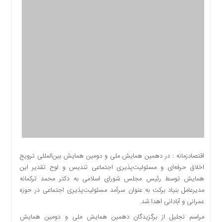
اقتصادی
اجتماعی
فرهنگ
و
هنر
بورس
بانک
و
بیمه
صنعت
و
معدن
نفت
اقتصادزمانه : در دهمین همایش ملی و دومین همایش بین‌المللی ترویج
و
اخلاق حرفه‌ای و مسئولیت‌پذیری اجتماعی تندیس و لوح تقدیر این
انرژی
همایش توسط رئیس مجلس شورای اسلامی به دکتر محمد ترکمانه
فناوری
مدیرعامل بنیاد برکت به عنوان سرآمد مسئولیت‌پذیری اجتماعی در حوزه
عمرانی و آبادانی اهدا شد.
منظقه
آزاد
مراسم تجلیل از برگزیدگان دهمین همایش ملی و دومین همایش