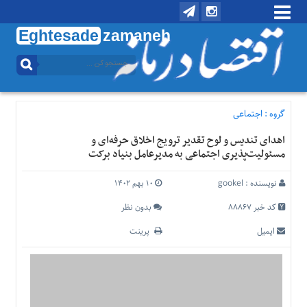
Eghtesade
zamaneh
منوی
بالا
تماس
با
گروه :
اجتماعی
ما
اهدای تندیس و لوح تقدیر ترویج اخلاق حرفه‌ای و
درباره
مسئولیت‌پذیری اجتماعی به مدیرعامل بنیاد برکت
ما
منوی
نویسنده :
gookel
۱۰ بهم ۱۴۰۲
اصلی
کد خبر 88867
بدون نظر
خانه
ایمیل
پرینت
اقتصادی
اجتماعی
بین
الملل