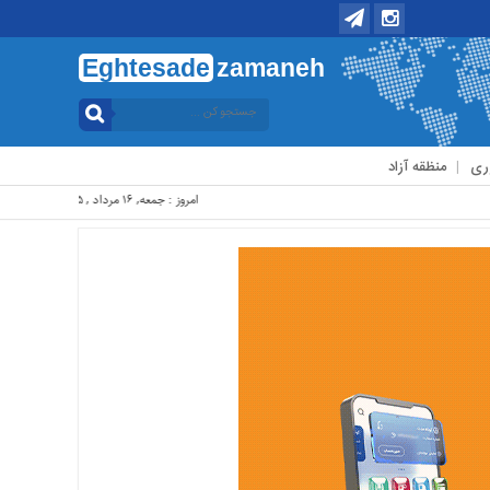
Eghtesade
zamaneh
ری
منظقه آزاد
امروز : جمعه, ۱۶ مرداد , ۱۴۰۵ .::. برابر با : Friday, 7 August , 2026