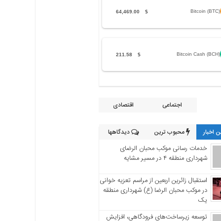
Bitcoin (BTC)
64,469.00
$
Bitcoin Cash (BCH)
211.58
$
اجتماعی
اقتصادی
 اخبار
محبوب ترین
دیدگاهها
خدمات رسانی موکب محبان الرضای
شهرداری منطقه ۴ در مسیر مشایه
استقبال زائرین اربعین از مراسم تعزیه خوانی
در موکب محبان الرضا (ع) شهرداری منطقه
یک
توسعه زیرساخت‌های فرودگاهی، افزایش