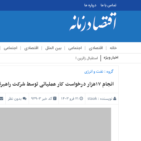
تماس با ما
درباره ما
منوی
بالا
تماس
خانه
اقتصادی
اجتماعی
بین الملل
اقتصادی
اجتماعی
با
ما
اخبار ویژه
استقبال زائرین اربعین از مراسم تع
درباره
ما
گروه :
نفت و انرژی
منوی
انجام ۱۷هزار درخواست کار عملیاتی توسط شرکت راهبرترابرانرژی در سال قبل
اصلی
خانه
نویسنده :
staak
۲۱ فرو ۱۴۰۳
کد خبر 93903
بدون نظر
اقتصادی
اجتماعی
بین
الملل