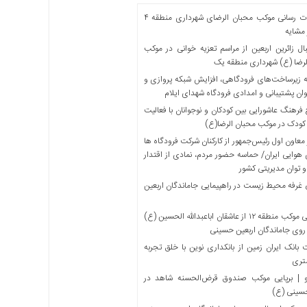
خدمات رسانی موکب محبان الرضای شهرداری منطقه ۴
مشایه
ل زائرین اربعین از مراسم تعزیه خوانی در موکب
لرضا (ع) شهرداری منطقه یک
 زیرساخت‌های فرودگاهی، افزایش شبکه پروازی و
ان پشتیبانی و امدادی فرودگاه شهدای ایلام
فرهنگ عاشورایی بین کودکان و نوجوانان با فعالیت
کودک در موکب محبان الرضا(ع)
معاون اول رئیس‌جمهور از کارکنان شرکت فرودگاه ها
 هوایی ایران/ حماسه حضور مردم، نمادی از اقتدار
و توان مدیریتی کشور
 غرفه محیط زیست در راهپیمایی جاماندگان اربعین
میزبانی موکب منطقه ۱۲ از عاشقان اباعبدالله الحسین (ع)
 روی جاماندگان اربعین حسینی
بانک ایران زمین از بانکداری نوین با خلق تجربه
تری
 | برپایی موکب صندوق قرض‌الحسنه شاهد در
حسینی (ع)