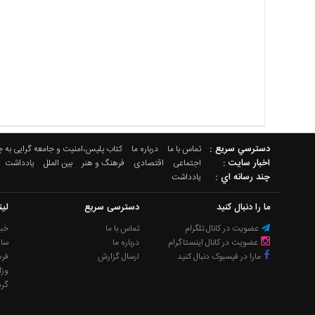
دسترسي سريع :
تماس با ما
درباره ما
کتاب پلیس،امنیت و جامعه گرایی به 
اخبار سایت :
اجتماعی
اقتصادی
فرهنگ و هنر
بین الملل
یادداشت
چند رسانه اي :
یادداشت
ما را دنبال کنید
دسترسی سریع
لی
عضویت در کانال تلگرام
تماس با ما
خبر
عضویت در کانال اینستاگرام
درباره ما
سا
مارا در فیسبوک دنبال کنید
ارسال گزارش
فره
وزا
گر