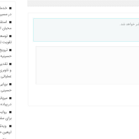
در مسیر 
استقبا
شر خواهد شد.
محبان ا
توسعه
تقویت تو
ترویج 
حسینیه 
تقدیر 
و ناوبری
عملیاتی 
برپایی
حسینی
در پیاده
روایت 
برای مش
ویدئو
اربعین 