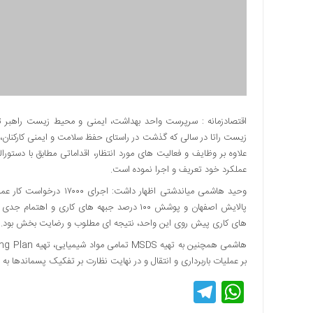
دسترسی
سریع
تماس
با
ما
درباره
ما
اقتصادزمانه : سرپرست واحد بهداشت، ایمنی و محیط زیست راهبر ترا
زیست راتا در سالی که گذشت در راستای حفظ سلامت و ایمنی کارکنا
کتاب
پلیس،امنیت
علاوه بر وظایف و فعالیت های مورد انتظار، اقداماتی مطابق با دستور
و
عملکرد خود تعریف و اجرا نموده است.
جامعه
وحید هاشمی میاندشتی اظهار
گرایی
پالایش اصفهان و پوشش ۱۰۰ درصد جبهه های کاری
به
های کاری پیش روی این واحد، نتیجه ای مطلوب و رضایت بخش بود.
چاپ
رسید
بر عملیات باربرداری و انتقال و در نهایت نظارت بر تفکیک پسماندها ب
اخبار
Telegram
WhatsApp
سایت
اجتماعی