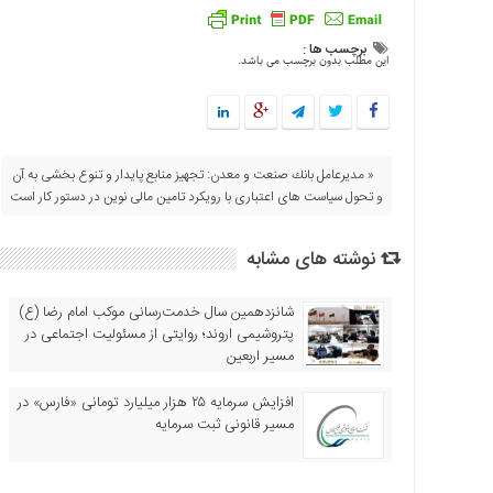
اقتصادی
برچسب ها :
فرهنگ
این مطلب بدون برچسب می باشد.
و
هنر
بین
الملل
« مدیرعامل بانك صنعت و معدن: تجهیز منابع پایدار و تنوع بخشی به آن
یادداشت
و تحول سیاست های اعتباری با رویكرد تامین مالی نوین در دستور كار است
چند
رسانه
نوشته های مشابه
یادداشت
شانزدهمین سال خدمت‌رسانی موکب امام رضا (ع)
پتروشیمی اروند؛ روایتی از مسئولیت اجتماعی در
مسیر اربعین
افزایش سرمایه ۲۵ هزار میلیارد تومانی «فارس» در
مسیر قانونی ثبت سرمایه