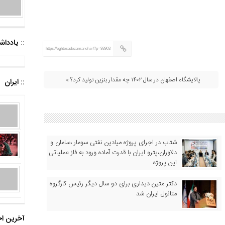
:: یادد
https://eghtesadezamaneh.ir/?p=93903
پالایشگاه اصفهان در سال ۱۴۰۲ چه مقدار بنزین تولید کرد؟ »
:: ایران
شتاب در اجرای پروژه میادین نفتی سومار ،سامان و
دلاوران،پترو ایران با قدرت آماده ورود به فاز عملیاتی
این پروژه
دکتر متین دیداری برای دو سال دیگر رئیس کارگروه
متانول ایران شد
آخرین اخ