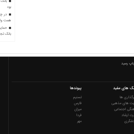
بانک 
بود
همت وام 
حمایت 
بانک تجا
چاپ رسید
نک های مفید
پیوندها
گذاری ها
تسنیم
یت های مذهبی
فارس
نگی اجتماعی
میزان
رت ارشاد
فردا
دشگری
مهر