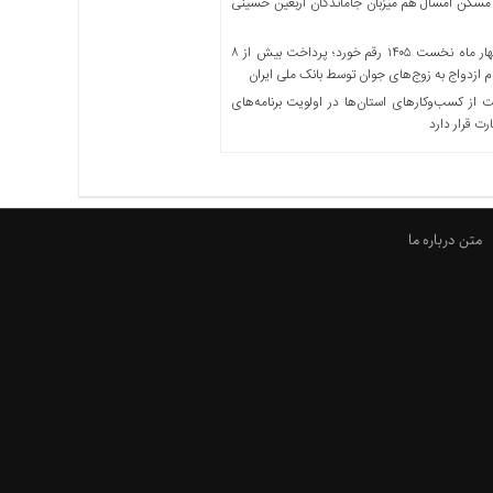
مسکن امسال هم میزبان جاماندگان اربعین حسینی
در چهار ماه نخست ۱۴۰۵ رقم خورد؛ پرداخت بیش از ۸
ازدواج به زوج‌های جوان توسط بانک ملی ایران
از کسب‌وکارهای استان‌ها در اولویت برنامه‌های
رت قرار دارد
متن درباره ما