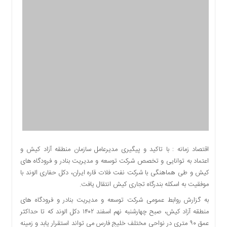
اقتصادی
اجتماعی
فرهنگ
و
هنر
بورس
بانک
و
بیمه
صنعت
و
معدن
اقتصاد زمانه : با تاکید و پیگیری مدیرعامل سازمان منطقه آزاد کیش و
نفت
اعتماد به توانایی و تخصص شرکت توسعه و مدیریت بنادر و فرودگاه های
و
کیش و طی هماهنگی با شرکت نفت فلات قاره ایران، دکل حفاری الوند با
انرژی
موفقیت به اسکله بندرگاه تجاری کیش انتقال یافت.
فناوری
به گزارش روابط عمومی شرکت توسعه و مدیریت بنادر و فرودگاه های
منظقه
منطقه آزاد کیش، صبح چهارشنبه نهم اسفند ١۴٠٢ دکل الوند که تا حداکثر
آزاد
عمق ۹۰ متری در نواحی مختلف خلیج فارس می تواند استقرار یابد و زمینه