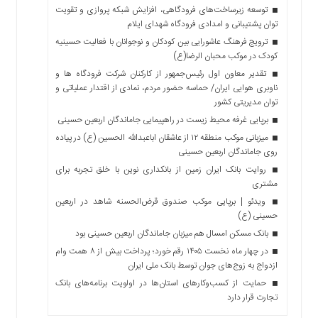
توسعه زیرساخت‌های فرودگاهی، افزایش شبکه پروازی و تقویت
توان پشتیبانی و امدادی فرودگاه شهدای ایلام
ترویج فرهنگ عاشورایی بین کودکان و نوجوانان با فعالیت حسینیه
کودک در موکب محبان الرضا(ع)
تقدیر معاون اول رئیس‌جمهور از کارکنان شرکت فرودگاه ها و
ناوبری هوایی ایران/ حماسه حضور مردم، نمادی از اقتدار عملیاتی و
توان مدیریتی کشور
برپایی غرفه محیط زیست در راهپیمایی جاماندگان اربعین حسینی
میزبانی موکب منطقه ۱۲ از عاشقان اباعبدالله الحسین (ع) در پیاده
روی جاماندگان اربعین حسینی
روایت بانک ایران زمین از بانکداری نوین با خلق تجربه برای
مشتری
ویدئو | برپایی موکب صندوق قرض‌الحسنه شاهد در اربعین
حسینی (ع)
بانک مسکن امسال هم میزبان جاماندگان اربعین حسینی بود
در چهار ماه نخست ۱۴۰۵ رقم خورد؛ پرداخت بیش از ۸ همت وام
ازدواج به زوج‌های جوان توسط بانک ملی ایران
حمایت از کسب‌وکارهای استان‌ها در اولویت برنامه‌های بانک
تجارت قرار دارد