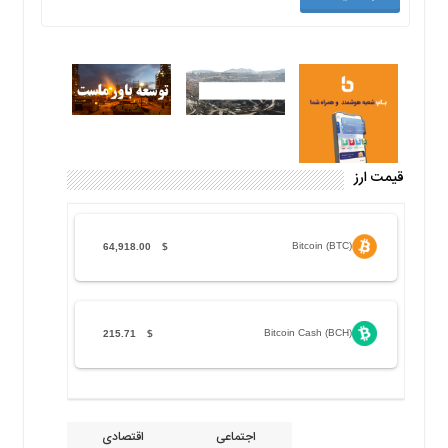
قیمت ارز
Bitcoin (BTC)
64,918.00
$
Bitcoin Cash (BCH)
215.71
$
اجتماعی
اقتصادی