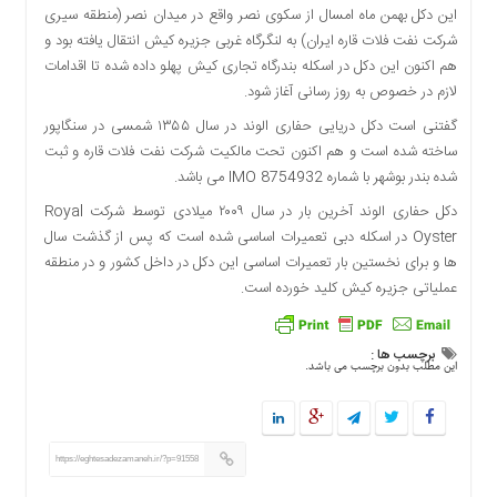
اقتصادی
این دکل بهمن ماه امسال از سکوی نصر واقع در میدان نصر (منطقه سیری
شرکت نفت فلات قاره ایران) به لنگرگاه غربی جزیره کیش انتقال یافته بود و
فرهنگ
هم اکنون این دکل در اسکله بندرگاه تجاری کیش پهلو داده شده تا اقدامات
و
لازم در خصوص به روز رسانی آغاز شود.
هنر
بین
گفتنی است دکل دریایی حفاری الوند در سال ۱۳۵۵ شمسی در سنگاپور
الملل
ساخته شده است و هم اکنون تحت مالکیت شرکت نفت فلات قاره و ثبت
شده بندر بوشهر با شماره IMO 8754932 می باشد.
یادداشت
دکل حفاری الوند آخرین بار در سال ۲۰۰۹ میلادی توسط شرکت Royal
چند
Oyster در اسکله دبی تعمیرات اساسی شده است که پس از گذشت سال
رسانه
ها و برای نخستین بار تعمیرات اساسی این دکل در داخل کشور و در منطقه
یادداشت
عملیاتی جزیره کیش کلید خورده است.
برچسب ها :
این مطلب بدون برچسب می باشد.
https://eghtesadezamaneh.ir/?p=91558