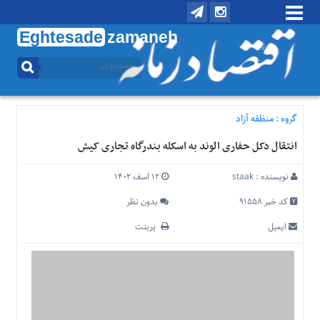
Eghtesade
zamaneh
منوی
بالا
تماس
با
گروه :
منظقه آزاد
ما
انتقال دکل حفاری الوند به اسکله بندرگاه تجاری کیش
درباره
ما
نویسنده :
staak
۱۲ اسف ۱۴۰۲
منوی
اصلی
کد خبر 91558
بدون نظر
خانه
ایمیل
پرینت
اقتصادی
اجتماعی
بین
الملل