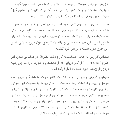
افزایش تولید و سیانت از چاه های نفتی را فراهم می کند با بهره گیری از
دسترسی
ظرفیت سه شناور یدک کش به نام های “کارن ٢، کارن۴ و اوشن گیل”
سریع
جهت به روز رسانی به اسکله بندرگاه تجاری کیش انتقال یافت.
تماس
با
قبل از اجرای این طرح تیم های اجرایی، مهندسی و نیروهای حاضر در
ما
شناورها و غواصان مستقر در سکوی یاد شده با محوریت کاپیتان داریوش
درباره
حامدخواه مدیرکل بنادر کیش جلسه توجیهی و ارزیابی زوایای مختلف برای
ما
شناور شدن دکل جهت جابجایی و ارائه راه کارهای موثر برای اجرایی شدن
این طرح مورد بحث و بررسی قرار گرفت.
کتاب
پلیس،امنیت
بنابراین گزارش به خاطر حساسیت کار و دقت نظر بالا در عملیاتی شدن این
و
طرح ” rig move” از کادر دریایی که از تخصص و مهارت لازم در این زمینه
جامعه
برخوردار بودند، مورد استفاده قرار گرفته است.
گرایی
بنابراین گزارش پس از انجام اقدامات لازم جهت هماهنگی میان تمام
به
عوامل و بررسی امکانات ایمنی، ساعت ۶ صبح چهارشنبه عملیات این طرح با
چاپ
راهبری داریوش حامدخواه و همکاری کاپیتان علی وفایی نژاد و کاپیتان
رسید
خسروی و تیم های متخصص و مهندسان این حوزه و با هدایت مهندس
اخبار
فولادوند به عنوان مدیر پروژه و مهندس ارغش رئیس سایت فلات قاره در
سایت
کیش آغاز و ظرف ١١ ساعت کاری، راس ساعت ١٧ سکوی حفاری الوند با
اجتماعی
موفقیت در اسکله بندرگاه تجاری کیش پهلو داده شد.