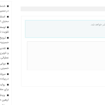
در مسیر 
استقبا
محبان ا
شر خواهد شد.
توسعه
تقویت تو
ترویج 
حسینیه 
تقدیر 
و ناوبری
عملیاتی 
برپایی
حسینی
در پیاده
روایت 
برای مش
ویدئو
اربعین 