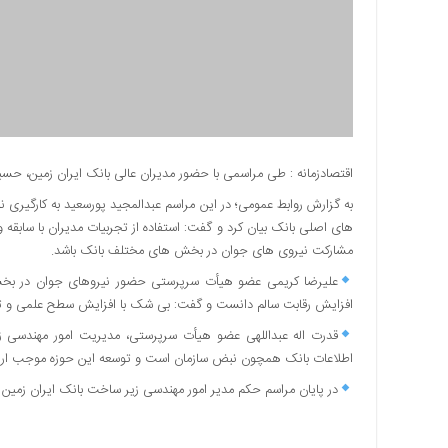
دسترسی
سریع
تماس
با
ما
درباره
ما
اقتصادزمانه : طی مراسمی با حضور مدیران عالی بانک ایران زمین، ح
کتاب
به گزارش روابط عمومی؛ در این مراسم عبدالمجید پورسعید به کارگیر
پلیس،امنیت
های اصلی بانک بیان کرد و گفت: استفاده از تجربیات مدیران با سابقه 
و
مشارکت نیروی های جوان در بخش های مختلف بانک باشد.
جامعه
علیرضا کریمی عضو هیأت سرپرستی حضور نیروهای جوان در بخش م
گرایی
افزایش رقابت سالم دانست و گفت: بی شک با افزایش سطح علمی و 
به
چاپ
قدرت اله عبداللهی عضو هیأت سرپرستی، مدیریت امور مهندسی 
رسید
اطلاعات بانک همچون نبض سازمان است و توسعه این حوزه موجب ارا
اخبار
در پایان مراسم حکم مدیر امور مهندسی زیر ساخت بانک ایران زمی
سایت
اجتماعی