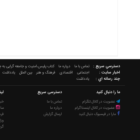
دسترسي سريع :
تماس با ما
درباره ما
کتاب پلیس،امنیت و جامعه گرایی به 
اخبار سایت :
اجتماعی
اقتصادی
فرهنگ و هنر
بین الملل
یادداشت
چند رسانه اي :
یادداشت
ما را دنبال کنید
دسترسی سریع
لی
عضویت در کانال تلگرام
تماس با ما
خبر
عضویت در کانال اینستاگرام
درباره ما
سا
مارا در فیسبوک دنبال کنید
ارسال گزارش
فره
وزا
گر