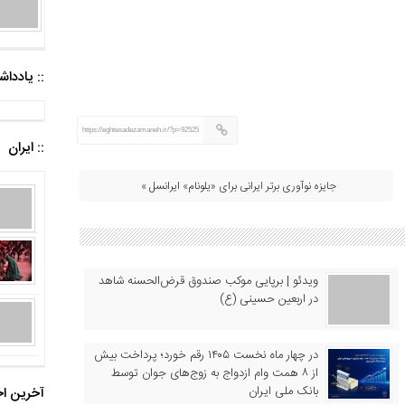
:: یادد
https://eghtesadezamaneh.ir/?p=92525
:: ایران
جایزه نوآوری برتر ایرانی برای «یلونام» ایرانسل »
ویدئو | برپایی موکب صندوق قرض‌الحسنه شاهد
در اربعین حسینی (ع)
در چهار ماه نخست ۱۴۰۵ رقم خورد؛ پرداخت بیش
از ۸ همت وام ازدواج به زوج‌های جوان توسط
بانک ملی ایران
آخرین اخ