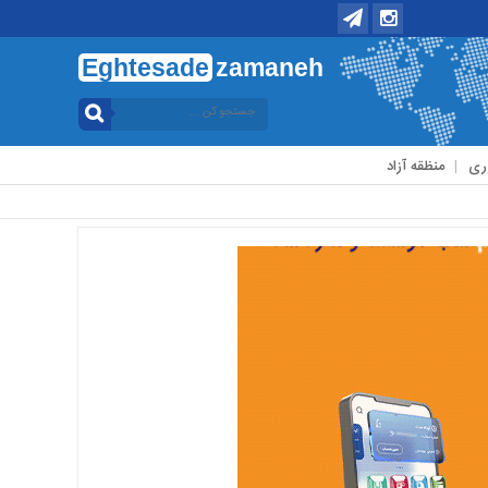
Eghtesade
zamaneh
ری
منظقه آزاد