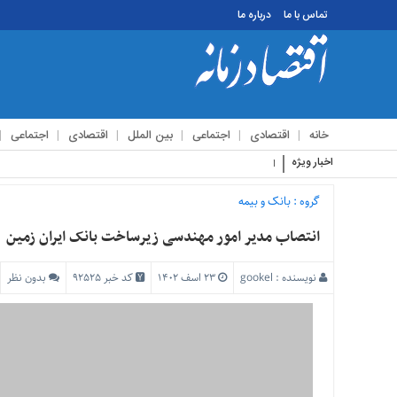
تماس با ما
درباره ما
منوی
بالا
تماس
خانه
اقتصادی
اجتماعی
بین الملل
اقتصادی
اجتماعی
با
ما
اخبار ویژه
استقبال زائرین اربعین
درباره
ما
گروه :
بانک و بیمه
منوی
انتصاب مدیر امور مهندسی زیرساخت بانک ایران زمین
اصلی
خانه
نویسنده :
gookel
۲۳ اسف ۱۴۰۲
کد خبر 92525
بدون نظر
اقتصادی
اجتماعی
بین
الملل