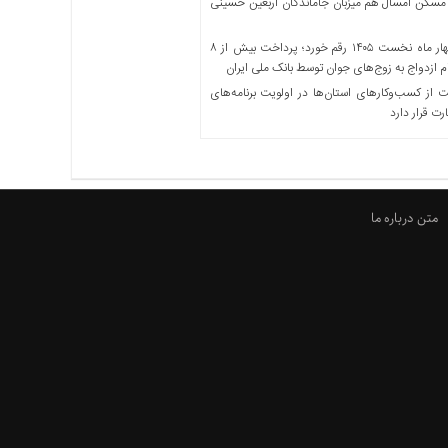
مسکن امسال هم میزبان جاماندگان اربعین حسینی
در چهار ماه نخست ۱۴۰۵ رقم خورد؛ پرداخت بیش از ۸
ازدواج به زوج‌های جوان توسط بانک ملی ایران
از کسب‌وکارهای استان‌ها در اولویت برنامه‌های
رت قرار دارد
متن درباره ما