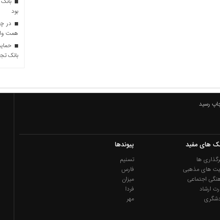
بانک 
بود
همت وام 
حمایت 
بانک تجا
چاپ رسید
نک های مفید
پیوندها
گذاری ها
تسنیم
یت های مذهبی
فارس
نگی اجتماعی
میزان
رت ارشاد
فردا
دشگری
مهر