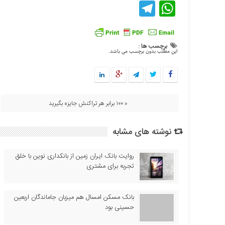
Telegram
WhatsApp
اقتصادی
فرهنگ
و
هنر
برچسب ها :
این مطلب بدون برچسب می باشد.
بین
الملل
یادداشت
چند
« ۱۰۰ برابر هر تراکنش جایزه بگیرید
رسانه
یادداشت
نوشته های مشابه
روایت بانک ایران زمین از بانکداری نوین با خلق
تجربه برای مشتری
بانک مسکن امسال هم میزبان جاماندگان اربعین
حسینی بود