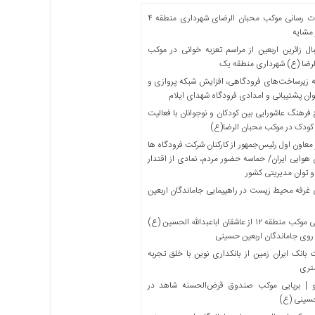
خدمات رسانی موکب محبان الرضای شهرداری منطقه ۴
مشایه
ل زائرین اربعین از مراسم تعزیه خوانی در موکب
لرضا (ع) شهرداری منطقه یک
 زیرساخت‌های فرودگاهی، افزایش شبکه پروازی و
ان پشتیبانی و امدادی فرودگاه شهدای ایلام
فرهنگ عاشورایی بین کودکان و نوجوانان با فعالیت
کودک در موکب محبان الرضا(ع)
معاون اول رئیس‌جمهور از کارکنان شرکت فرودگاه ها
 هوایی ایران/ حماسه حضور مردم، نمادی از اقتدار
و توان مدیریتی کشور
 غرفه محیط زیست در راهپیمایی جاماندگان اربعین
میزبانی موکب منطقه ۱۲ از عاشقان اباعبدالله الحسین (ع)
 روی جاماندگان اربعین حسینی
بانک ایران زمین از بانکداری نوین با خلق تجربه
تری
 | برپایی موکب صندوق قرض‌الحسنه شاهد در
حسینی (ع)