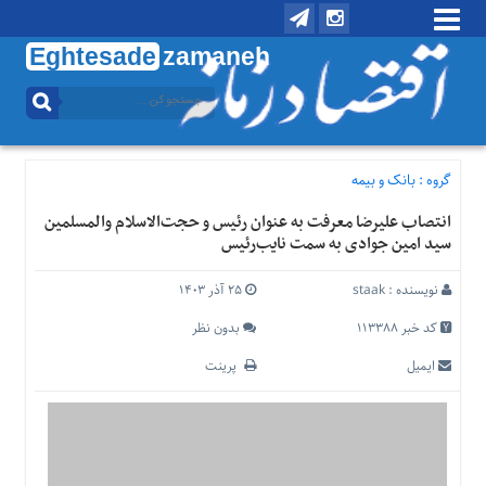
Eghtesade
zamaneh
منوی
بالا
تماس
با
گروه :
بانک و بیمه
ما
انتصاب علیرضا معرفت به عنوان رئیس و حجت‌الاسلام والمسلمین
درباره
سید امین جوادی به سمت نایب‌رئیس
ما
منوی
نویسنده :
staak
۲۵ آذر ۱۴۰۳
اصلی
کد خبر 113388
بدون نظر
خانه
ایمیل
پرینت
اقتصادی
اجتماعی
بین
الملل