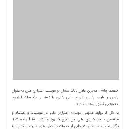
اقتصادی
اجتماعی
فرهنگ
و
هنر
بورس
بانک
و
بیمه
صنعت
و
معدن
نفت
اقتصاد زمانه : مدیران عامل بانک سامان و موسسه اعتباری ملل، به‌ عنوان
و
رئیس و نایب رئیس شورای‌ عالی کانون بانک‌ها و مؤسسات اعتباری
انرژی
خصوصی کشور انتخاب شدند.
فناوری
به نقل از روابط‌ عمومی موسسه اعتباری ملل، در دویست و هشتاد و
منظقه
ششمین جلسه شورای عالی این کانون که روز سه شنبه ۲۰ آذر ماه ۱۴۰۳
آزاد
برگزار شد، اعضا ،ضمن قدردانی از خدمات و تلاش های علیرضا بلگوری، به‌