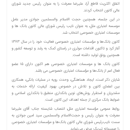
اتفاق اکثریت قاطع آرا، علیرضا معرفت را به‌ عنوان رئیس جدید شورای‌
دسترسی
عالی کانون انتخاب کردند.
سریع
تماس
در این جلسه، همچنین حجت الاسلام والمسلمین جوادی مدیر عامل
با
موسسه اعتباری ملل، به عنوان نایب رئیس شورای عالی کانون بانک ها و
ما
موسسات اعتباری خصوصی انتخاب شد.
درباره
کانون بانک‌ها و مؤسسات اعتباری خصوصی فعالیت خود را در سال ۱۳۸۳
ما
آغاز کرد و تاکنون اقدامات موثری در راستای کمک به رشد و توسعه کشور و
کتاب
همچنین رونق تولید داشته است.
پلیس،امنیت
کانون بانک ها و موسسات اعتباری خصوصی هم‌ اکنون دارای ۱۵ عضو
و
فعال اعم از بانک‌ها و مؤسسات اعتباری خصوصی می باشد.
جامعه
شایان ذکر است، ایجاد هماهنگی، وحدت رویه در عملیات بانکی، همکاری
گرایی
بین اعضای کانون و تلاش در خصوص بهبود کیفیت ارائه خدمات به
به
چاپ
مشتریان و استقرار روش‌های نوین بانکداری منطبق با بانکداری اسلامی و
رسید
ضوابط بانک مرکزی از جمله اهداف این کانون است.
روابط عمومی مؤسسه اعتباری ملل، انتصاب شایسته جناب آقای علیرضا
اخبار
سایت
معرفت به عنوان رئیس و حجت‌الاسلام والمسلمین سید امین جوادی به
سمت نایب‌رئیس شورای عالی کانون بانک‌ها و مؤسسات اعتباری خصوصی
اجتماعی
را صمیمانه تبریک عرض می‌نماید.