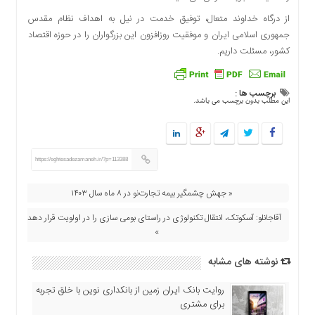
اقتصادی
از درگاه خداوند متعال، توفیق خدمت در نیل به اهداف نظام مقدس
فرهنگ
جمهوری اسلامی ایران و موفقیت روزافزون این بزرگواران را در حوزه اقتصاد
و
کشور، مسئلت داریم.
هنر
بین
برچسب ها :
الملل
این مطلب بدون برچسب می باشد.
یادداشت
چند
رسانه
https://eghtesadezamaneh.ir/?p=113388
یادداشت
« جهش چشمگیر بیمه تجارت‌نو در ۸ ماه سال ۱۴۰۳
آقاجانلو: آسکوتک، انتقال تکنولوژی در راستای بومی سازی را در اولویت قرار دهد
»
نوشته های مشابه
روایت بانک ایران زمین از بانکداری نوین با خلق تجربه
برای مشتری