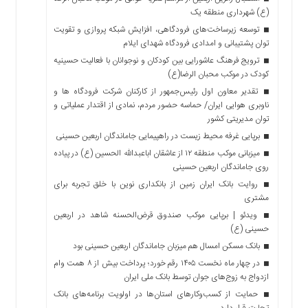
(ع) شهرداری منطقه یک
توسعه زیرساخت‌های فرودگاهی، افزایش شبکه پروازی و تقویت
توان پشتیبانی و امدادی فرودگاه شهدای ایلام
ترویج فرهنگ عاشورایی بین کودکان و نوجوانان با فعالیت حسینیه
کودک در موکب محبان الرضا(ع)
تقدیر معاون اول رئیس‌جمهور از کارکنان شرکت فرودگاه ها و
ناوبری هوایی ایران/ حماسه حضور مردم، نمادی از اقتدار عملیاتی و
توان مدیریتی کشور
برپایی غرفه محیط زیست در راهپیمایی جاماندگان اربعین حسینی
میزبانی موکب منطقه ۱۲ از عاشقان اباعبدالله الحسین (ع) در پیاده
روی جاماندگان اربعین حسینی
روایت بانک ایران زمین از بانکداری نوین با خلق تجربه برای
مشتری
ویدئو | برپایی موکب صندوق قرض‌الحسنه شاهد در اربعین
حسینی (ع)
بانک مسکن امسال هم میزبان جاماندگان اربعین حسینی بود
در چهار ماه نخست ۱۴۰۵ رقم خورد؛ پرداخت بیش از ۸ همت وام
ازدواج به زوج‌های جوان توسط بانک ملی ایران
حمایت از کسب‌وکارهای استان‌ها در اولویت برنامه‌های بانک
تجارت قرار دارد