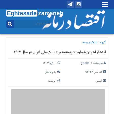
Eghtesade
zamaneh
منوی
بالا
تماس
با
گروه :
بانک و بیمه
ما
انتشار آخرین شماره نشریه«سفیر» بانک ملی ایران در سال ۱۴۰۲
درباره
ما
نویسنده :
gookel
۰۱ فرو ۱۴۰۳
منوی
اصلی
کد خبر 93044
بدون نظر
خانه
ایمیل
پرینت
اقتصادی
اجتماعی
بین
الملل