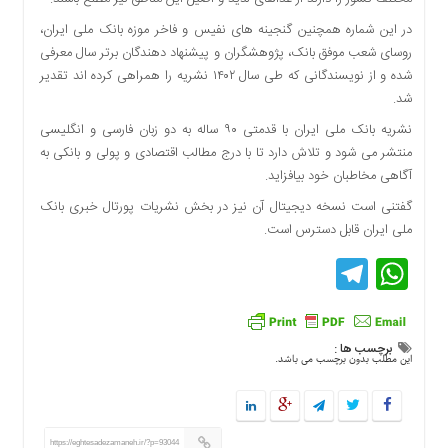
اقتصادی
در این شماره همچنین گنجینه های نفیس و فاخر موزه بانک ملی ایران،
فرهنگ
روسای شعب موفق بانک، پژوهشگران و پیشنهاد دهندگان برتر سال معرفی
و
شده و از نویسندگانی که طی سال ۱۴۰۲ نشریه را همراهی کرده اند تقدیر
هنر
شد.
بین
نشریه بانک ملی ایران با قدمتی ۹۰ ساله به دو زبان فارسی و انگلیسی
الملل
منتشر می شود و تلاش دارد تا با درج مطالب اقتصادی و پولی و بانکی به
یادداشت
آگاهی مخاطبان خود بیافزاید.
چند
گفتنی است نسخه دیجیتال آن نیز در بخش نشریات پورتال خبری بانک
رسانه
ملی ایران قابل دسترس است.
یادداشت
Telegram
WhatsApp
برچسب ها :
این مطلب بدون برچسب می باشد.
https://eghtesadezamaneh.ir/?p=93044