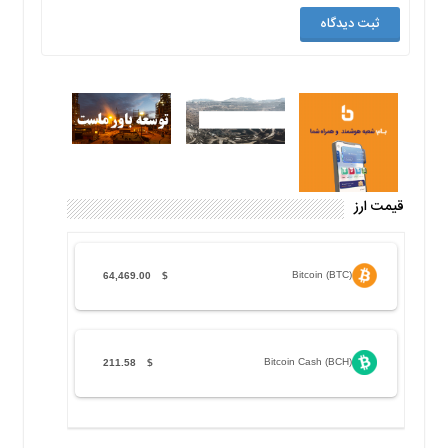
قیمت ارز
Bitcoin (BTC)
64,469.00
$
Bitcoin Cash (BCH)
211.58
$