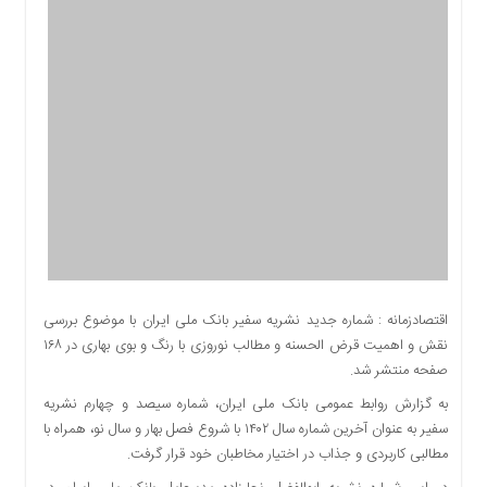
اقتصادی
اجتماعی
فرهنگ
و
هنر
بورس
بانک
و
بیمه
صنعت
و
معدن
اقتصادزمانه : شماره جدید نشریه سفیر بانک ملی ایران با موضوع بررسی
نفت
نقش و اهمیت قرض الحسنه و مطالب نوروزی با رنگ و بوی بهاری در ۱۶۸
و
صفحه منتشر شد.
انرژی
به گزارش روابط عمومی بانک ملی ایران، شماره سیصد و چهارم نشریه
فناوری
سفیر به عنوان آخرین شماره سال ۱۴۰۲ با شروع فصل بهار و سال نو، همراه با
منظقه
مطالبی کاربردی و جذاب در اختیار مخاطبان خود قرار گرفت.
آزاد