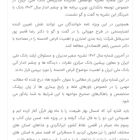
در این شماره نشریه ابوالفضل نجارزاده مدیرعامل بانک ملی ایران در
دسترسی
خصوص توسعه بانکداری نوین، برنامه ها و چشم انداز سال ۱۴۰۳ بانک با
سریع
خبرنگار این نشریه به گفت و گو نشست.
تماس
همچنین در این ویژه نامه خوانندگان می توانند نقش تعیین کننده
با
اعتبارسنجی در طرح مهربانی را در گفت و گو با دکتر رضا قاسم پور
ما
مدیرعامل شرکت رتبه بندی اعتباری و اهمیت قرض الحسنه را در مصاحبه با
درباره
دکتر حسین راغفر اقتصاددان مطالعه کنند.
ما
در آخرین شماره سال ۱۴۰۲ نشریه سفیر مدیران و مسئولان ارشد بانک ملی
کتاب
ایران و معاون پیشین بانک مرکزی نظرات ، دیدگاه ها و چشم انداز آتی
پلیس،امنیت
بانک ملی ایران و اهمیت موضوع قرض الحسنه را مورد بررسی قرار دادند.
و
جامعه
در این شماره برای اولین بار مطالبی با عنوان «آموزه ها» درج شده که مطالب
گرایی
مهمی را در خصوص باورهای غلط و رایج بیماری ها از زبان پزشک
به
متخصص و راهکارهای صحیح مواجهه با این شرایط به شما یادآور می
چاپ
شود.
رسید
باید اشاره کرد که امسال بهار طبیعت را با ماه بهار قرآن آغاز کرده ایم و
اخبار
همزمانی این دو را به فال نیک گرفته و در ویژه نامه ضمن بیان آداب و
سایت
رسوم ماه صیام در اقصی نقاط کشور، ایرانگردی و غذاهای استان های
مختلف کشور را نیز معرفی کردیم تا مسافرانی که قصد سفر به استان های
اجتماعی
مختلف کشور را دارند از غذاهای لذیذ و اصیل این مناطق نیز مطلع باشند.