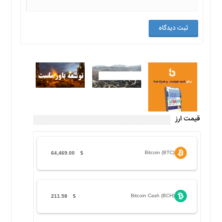
قیمت ارز
Bitcoin (BTC)
64,469.00
$
Bitcoin Cash (BCH)
211.58
$