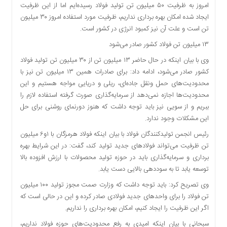
اقتصادی
امروز به ظرفیت ۵۰ میلیون تن تولید فولاد رسیده‌ایم اما از این ظرفیت
ایجاد شده امکان بهره برداری نداریم، ظرفیت مورد استفاده امروز ۳۰ میلیون
فرهنگ
تن است و علت آن نیز کمبود انرژی در کشور است.
و
هنر
۱۳ میلیون تن فولاد کشور صادر می‌شود
بین
وی با بیان اینکه در حال حاضر ۱۳ میلیون تن از ۳۰ میلیون تن تولید فولاد
الملل
کشور صادر می‌شود، ادامه داد: برای صادرات همین ۱۳ میلیون تن نیز با
یادداشت
محدودیت‌های حمل ونقل جاده‌ای، ریلی و دریایی مواجه هستیم و این
محدودیت‌ها اجازه نمی‌دهد از سرمایه‌گذاری صورت گرفته استفاده لازم را
چند
ببریم و از سویی نیز باید توجه داشت که هنوز دورنمای روشنی برای حل
رسانه
این مشکلات وجود ندارد.
یادداشت
رئیس انجمن تولیدکنندگان فولاد با بیان اینکه فولاد هرمزگان با ۱و۶ میلیون
تن ظرفیت می‌تواند فولادهای جدید تولید کند، گفت: در این شرایط بهره
برداری و سرمایه‌گذاری باید در حوزه تولید محصولات با ارزش افزوده بالا
توسعه یابد تا به سوددهی بالایی دست یابد.
وی تصریح کرد: باید توجه داشت که وزارت صمت مجوز تولید ۱۰۰ میلیون
تن فولاد را برای واحدهای جدید فولادی صادر کرده و این در حالی است که
اگر این ظرفیت را ایجاد کنیم، امکان بهره برداری را نداریم.
سبحانی با بیان اینکه امیدی به رفع محدودیت‌های حوزه فولاد نداریم،