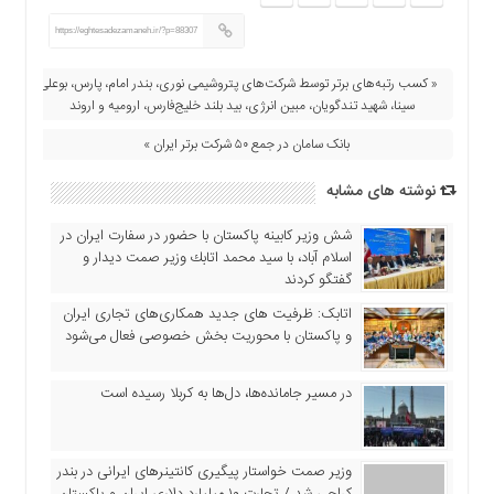
https://eghtesadezamaneh.ir/?p=88307
« کسب رتبه‌های برتر توسط شرکت‌های پتروشیمی نوری، بندر امام، پارس، بوعلی
سینا، شهید تندگویان، مبین انرژی، بید بلند خلیج‌فارس، ارومیه و اروند
بانک سامان در جمع ۵۰ شرکت برتر ایران »
نوشته های مشابه
شش وزیر کابینه پاکستان با حضور در سفارت ایران در
اسلام آباد، با سيد محمد اتابك وزير صمت ديدار و
گفتگو كردند
اتابک: ظرفیت های جدید همکاری‌های تجاری ایران
و پاکستان با محوریت بخش خصوصی فعال می‌شود
در مسیر جا‌مانده‌ها، دل‌ها به کربلا رسیده است
وزیر صمت خواستار پیگیری کانتینرهای ایرانی در بندر