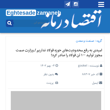
Eghtesade
zamaneh
منوی
بالا
تماس
با
گروه :
صنعت و معدن
ما
امیدی به رفع محدودیت‌های حوزه فولاد نداریم / وزارت صمت
درباره
مجوز تولید ۱۰۰ تن فولاد را صادر کرد!
ما
منوی
نویسنده :
gookel
۰۴ بهم ۱۴۰۲
اصلی
کد خبر 88307
بدون نظر
خانه
ایمیل
پرینت
اقتصادی
اجتماعی
بین
الملل