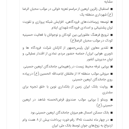
مشایه
استقبال زائرین اربعین از مراسم تعزیه خوانی در موکب محبان الرضا
(ع) شهرداری منطقه یک
توسعه زیرساخت‌های فرودگاهی، افزایش شبکه پروازی و تقویت
توان پشتیبانی و امدادی فرودگاه شهدای ایلام
ترویج فرهنگ عاشورایی بین کودکان و نوجوانان با فعالیت حسینیه
کودک در موکب محبان الرضا(ع)
تقدیر معاون اول رئیس‌جمهور از کارکنان شرکت فرودگاه ها و
ناوبری هوایی ایران/ حماسه حضور مردم، نمادی از اقتدار عملیاتی و
توان مدیریتی کشور
برپایی غرفه محیط زیست در راهپیمایی جاماندگان اربعین حسینی
میزبانی موکب منطقه ۱۲ از عاشقان اباعبدالله الحسین (ع) در پیاده
روی جاماندگان اربعین حسینی
روایت بانک ایران زمین از بانکداری نوین با خلق تجربه برای
مشتری
ویدئو | برپایی موکب صندوق قرض‌الحسنه شاهد در اربعین
حسینی (ع)
بانک مسکن امسال هم میزبان جاماندگان اربعین حسینی بود
در چهار ماه نخست ۱۴۰۵ رقم خورد؛ پرداخت بیش از ۸ همت وام
ازدواج به زوج‌های جوان توسط بانک ملی ایران