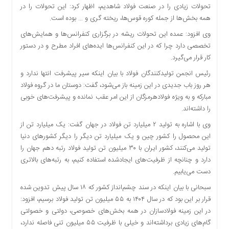
تحولات زیادی را در صنعت فولاد شاهدیم، اظهار کرد: این تحولات را در
دسترسی
همه بخش‌ها از جمله کوره قوس‌ها، ریخته گری و … بوده است.
سریع
تماس
وی افزود: عمده این تحولات ریشه در برگزاری کنفرانس‌ها و همایش‌های
با
تخصصی دارد چرا که در این کنفرانس‌ها ایده‌های افراد مطرح و در دستور
ما
کار قرار می‌گیرد.
درباره
رئیس انجمن تولیدکنندگان فولاد با بیان اینکه سیر پیشرفت انتها ندارد و
ما
هر روز باب جدیدی در این زمینه باز می‌شود، گفت: دوستان ما در گروه فولاد
کتاب
مبارکه و به ویژه فولادهرمزگان از این امر عقب نمانده و پیشرفت‌های خوبی
پلیس،امنیت
را داشته‌اند.
و
وی با اشاره به تولید ۲ میلیارد تن فولاد در جهان گفت: یک میلیارد تن از
جامعه
این محصول را کشور چین و یک میلیارد تن دیگر را دیگر کشورهای دنیا
گرایی
تولید می‌کنند، کشور ایران با ۳۰ میلیون تن تولید فولاد رتبه دهم جهان را
به
دارد و چنانچه از ظرفیت‌های ایجادشده استفاده کنیم، به رتبه‌های بالاتری
چاپ
دست می‌یابیم.
رسید
سبحانی با بیان اینکه در سند چشم‌انداز کشور که ۱۸ سال پیش تدوین شده
اخبار
قرار بر این بود که در سال ۱۴۰۴ به ۵۵ میلیون تن تولید فولاد برسیم، افزود:
سایت
در این زمینه فولادسازان در همه بخش‌های خصوصی، دولتی و خصولتی
اجتماعی
گام‌های زیادی برداشته‌اند و خیلی با ظرفیت ۵۵ میلیون تنی فاصله ندارد،