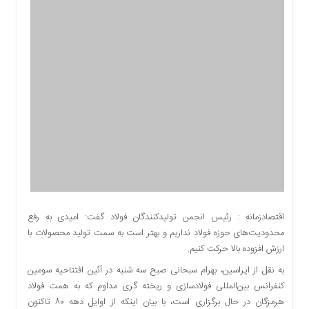
اقتصادی
اجتماعی
فرهنگ
و
هنر
بورس
بانک
و
بیمه
صنعت
و
معدن
نفت
اقتصادزمانه : رئیس انجمن تولیدکنندگان فولاد گفت: امیدی به رفع
و
محدودیت‌های حوزه فولاد نداریم و بهتر است به سمت تولید محصولات با
انرژی
ارزش افزوده بالا حرکت کنیم.
فناوری
به نقل از ایراسین، بهرام سبحانی صبح سه شنبه در آئین افتتاحیه سومین
منظقه
کنفرانس بین‌المللی فولادسازی و ریخته گری مداوم که به همت فولاد
آزاد
هرمزگان در حال برگزاری است، با بیان اینکه از اوایل دهه ۸۰ تاکنون