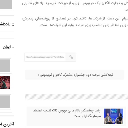
ال و تجارت الکترونیک در بورس تهران، از دریافت تاییدیه نهادهای نظارتی
.
م این دسته از شرکت‌ها، تاکید کرد: در تعدادی از پرونده‌های پذیرش،
:: یادد
تهران منتظر زمان مناسب برای عرضه اولیه این شرکت‌ها است.
:: ایران
https://eghtesadezamaneh.ir/?p=153683
قرعه‌کشی مرحله دوم جشنواره مشترک کالانو و کویرموتور »
رشد چشمگیر بازار مالی بورس کالا؛ نتیجه اعتماد
سرمایه‌گذاران است
آخرین اخ