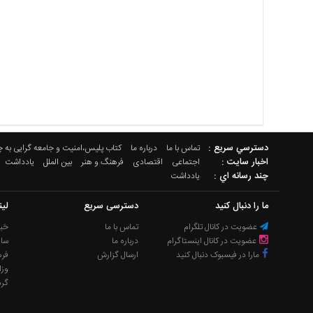
دسترسي سريع :
تماس با ما
درباره ما
کتاب پلیس،امنیت و جامعه گرایی به 
اخبار سایت :
اجتماعی
اقتصادی
فرهنگ و هنر
بین الملل
یادداشت
چند رسانه اي :
یادداشت
ما را دنبال کنید
دسترسی سریع
لی
عضویت در کانال تلگرام
تماس با ما
خبر
عضویت در کانال اینستاگرام
درباره ما
سا
مارا در فیسبوک دنبال کنید
ارسال گزارش
فره
وزا
گر