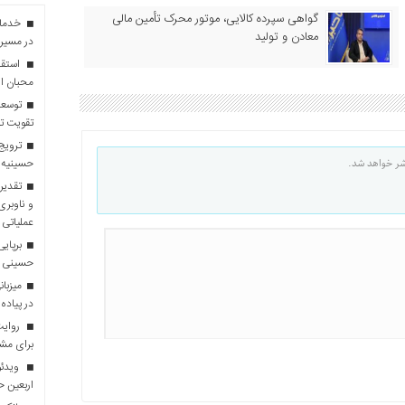
گواهی سپرده کالایی، موتور محرک تأمین مالی
معادن و تولید
در مسیر 
استقبا
محبان ا
توسعه
تقویت تو
ترویج 
شر خواهد شد.
حسینیه 
تقدیر 
و ناوبری
عملیاتی 
برپایی
حسینی
در پیاده
روایت 
برای مش
ویدئو
اربعین 