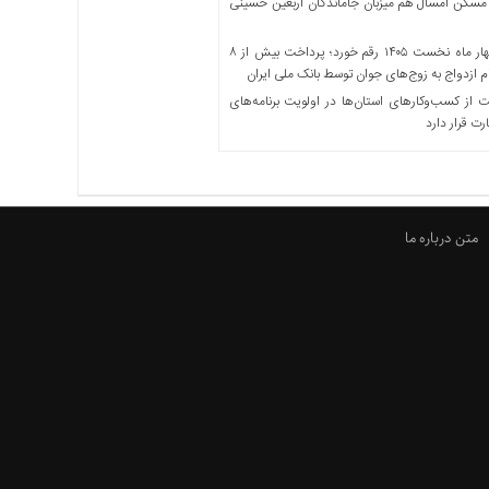
مسکن امسال هم میزبان جاماندگان اربعین حسینی
در چهار ماه نخست ۱۴۰۵ رقم خورد؛ پرداخت بیش از ۸
ازدواج به زوج‌های جوان توسط بانک ملی ایران
از کسب‌وکارهای استان‌ها در اولویت برنامه‌های
رت قرار دارد
متن درباره ما