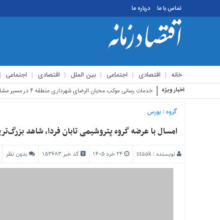
تماس با ما
درباره ما
منوی
بالا
تماس
خانه
اقتصادی
اجتماعی
بین الملل
اقتصادی
اجتماعی
با
ما
اخبار ویژه
استقبال زائری
درباره
ما
گروه :
بورس
منوی
امسال با عرضه گروه پتروشیمی تابان فردا، شاهد بزرگ‌تری
اصلی
خانه
نویسنده :
staak
۲۴ خرد ۱۴۰۵
کد خبر 153683
بدون نظر
اقتصادی
اجتماعی
بین
الملل