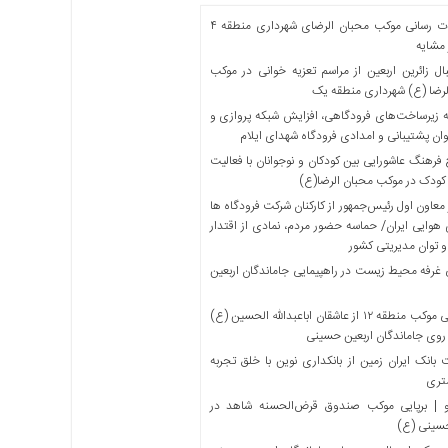
خدمات رسانی موکب محبان الرضای شهرداری منطقه ۴
مشایه
ل زائرین اربعین از مراسم تعزیه خوانی در موکب
لرضا (ع) شهرداری منطقه یک
 زیرساخت‌های فرودگاهی، افزایش شبکه پروازی و
ان پشتیبانی و امدادی فرودگاه شهدای ایلام
فرهنگ عاشورایی بین کودکان و نوجوانان با فعالیت
کودک در موکب محبان الرضا(ع)
معاون اول رئیس‌جمهور از کارکنان شرکت فرودگاه ها
 هوایی ایران/ حماسه حضور مردم، نمادی از اقتدار
و توان مدیریتی کشور
 غرفه محیط زیست در راهپیمایی جاماندگان اربعین
میزبانی موکب منطقه ۱۲ از عاشقان اباعبدالله الحسین (ع)
 روی جاماندگان اربعین حسینی
بانک ایران زمین از بانکداری نوین با خلق تجربه
تری
 | برپایی موکب صندوق قرض‌الحسنه شاهد در
حسینی (ع)