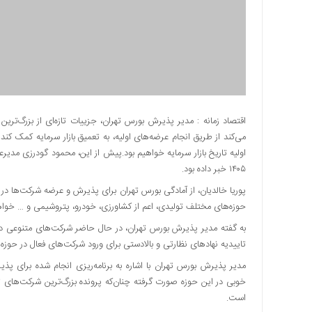
دسترسی
سریع
تماس
با
ما
درباره
ما
اقتصاد زمانه : مدیر پذیرش بورس تهران، جزییات تازه‌ای از بزرگ‌تری
می‌کند از طریق انجام عرضه‌های اولیه، به تعمیق بازار سرمایه کمک کند
کتاب
پلیس،امنیت
و
۱۴۰۵ خبر داده بود.
جامعه
پوریا خالدیان، از آمادگی بورس تهران برای پذیرش و عرضه شرکت‌ها در
گرایی
حوزه‌های مختلف تولیدی، اعم از کشاورزی، خودرو، پتروشیمی و … خواه
به
به گفته مدیر پذیرش بورس تهران، در حال حاضر شرکت‌های متنوعی در 
چاپ
تاییدیه نهادهای نظارتی و بالادستی برای ورود شرکت‌های فعال در حوز
رسید
مدیر پذیرش بورس تهران با اشاره به برنامه‌ریزی انجام شده برای 
اخبار
خوبی در این حوزه صورت گرفته چنان‌که پرونده بزرگ‌ترین شرکت‌های
سایت
است.
اجتماعی