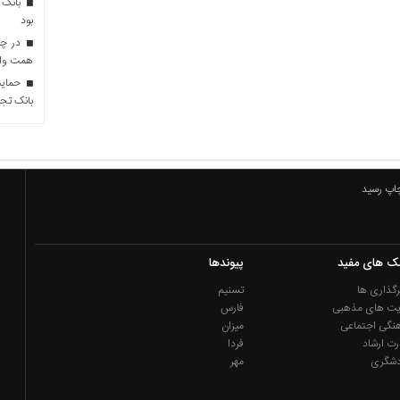
بانک 
بود
همت وام 
حمایت 
بانک تجا
چاپ رسید
نک های مفید
پیوندها
گذاری ها
تسنیم
یت های مذهبی
فارس
نگی اجتماعی
میزان
رت ارشاد
فردا
دشگری
مهر