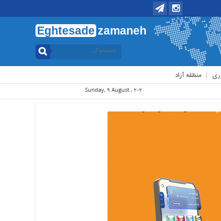
Eghtesade
zamaneh
ری
منظقه آزاد