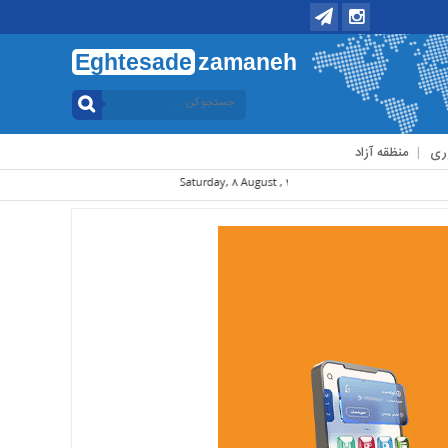
Eghtesade
zamaneh
ری
منظقه آزاد