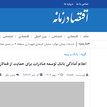
تماس با ما
درباره ما
منوی
بالا
تماس
خانه
اقتصادی
اجتماعی
بین الملل
اقتصادی
اجتماعی
با
ما
اخبار ویژه
استقبال زائرین ار
درباره
ما
گروه :
بانک و بیمه
منوی
اعلام آمادگی بانک توسعه صادرات برای حمایت از فعالان
اصلی
خانه
نویسنده :
staak
۰۳ بهم ۱۴۰۲
کد خبر 88289
بدون نظر
اقتصادی
اجتماعی
بین
الملل