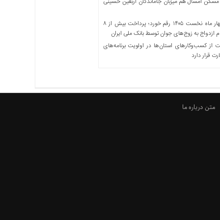
مسکن امسال هم میزبان جاماندگان اربعین حسینی
در چهار ماه نخست ۱۴۰۵ رقم خورد؛ پرداخت بیش از ۸
ازدواج به زوج‌های جوان توسط بانک ملی ایران
از کسب‌وکارهای استان‌ها در اولویت برنامه‌های
رت قرار دارد
متن درباره ما