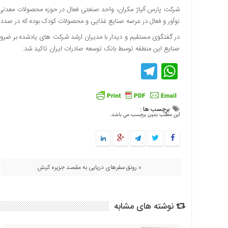
شرکت پارس آلیاژ مکران، واحد صنعتی فعال در حوزه محصولات معدنی 
اقتصادی
نوآور و فعال در عرصه صنایع غذایی و محصولات کودک بوده که در صدد
فرهنگ
و
در گفتگوی مستقیم و دیدار با مدیران ارشد شرکت های یادشده بر ضر
هنر
صنایع این منطقه توسط بانک توسعه صادرات ایران تاکید شد.
بین
Telegram
WhatsApp
الملل
یادداشت
چند
برچسب ها :
رسانه
این مطلب بدون برچسب می باشد.
یادداشت
« رونق سفرهای دریایی به مقصد جزیره کیش
نوشته های مشابه