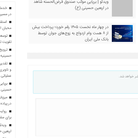
ویدئو | برپایی موکب صندوق قرض‌الحسنه شاهد
در اربعین حسینی (ع)
در مسیر 
استقبا
در چهار ماه نخست ۱۴۰۵ رقم خورد؛ پرداخت بیش
محبان ا
از ۸ همت وام ازدواج به زوج‌های جوان توسط
توسعه
بانک ملی ایران
تقویت تو
ترویج 
حسینیه 
تقدیر 
و ناوبری
عملیاتی 
شر خواهد شد.
برپایی
حسینی
در پیاده
روایت 
برای مش
ویدئو
اربعین 