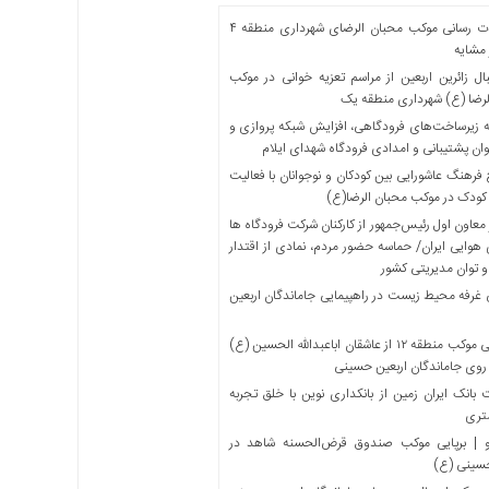
خدمات رسانی موکب محبان الرضای شهرداری منطقه ۴
مشایه
ل زائرین اربعین از مراسم تعزیه خوانی در موکب
لرضا (ع) شهرداری منطقه یک
 زیرساخت‌های فرودگاهی، افزایش شبکه پروازی و
ان پشتیبانی و امدادی فرودگاه شهدای ایلام
فرهنگ عاشورایی بین کودکان و نوجوانان با فعالیت
کودک در موکب محبان الرضا(ع)
معاون اول رئیس‌جمهور از کارکنان شرکت فرودگاه ها
 هوایی ایران/ حماسه حضور مردم، نمادی از اقتدار
و توان مدیریتی کشور
 غرفه محیط زیست در راهپیمایی جاماندگان اربعین
میزبانی موکب منطقه ۱۲ از عاشقان اباعبدالله الحسین (ع)
 روی جاماندگان اربعین حسینی
بانک ایران زمین از بانکداری نوین با خلق تجربه
تری
 | برپایی موکب صندوق قرض‌الحسنه شاهد در
حسینی (ع)