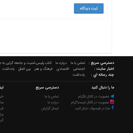
دسترسي سريع :
تماس با ما
درباره ما
کتاب پلیس،امنیت و جامعه گرایی به 
اخبار سایت :
اجتماعی
اقتصادی
فرهنگ و هنر
بین الملل
یادداشت
چند رسانه اي :
یادداشت
ما را دنبال کنید
دسترسی سریع
لی
عضویت در کانال تلگرام
تماس با ما
خبر
عضویت در کانال اینستاگرام
درباره ما
سا
مارا در فیسبوک دنبال کنید
ارسال گزارش
فره
وزا
گر