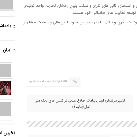
و استخراج کانی های فلزی و شرکت بنیانِ رخشان تجارت، واحد تولیدی
 توسعه فعالیت های صادراتی خود هستند.
ورت همفکری و تبادل نظر در خصوص نحوه تامین مالی و حمایت بیشتر از
:: یادد
:: ایران
https://eghtesadezamaneh.ir/?p=88289
تغییر سرشماره ارسال پیامک اطلاع رسانی تراکنش های بانک ملی
ایران(ساپتا) »
آخرین اخ