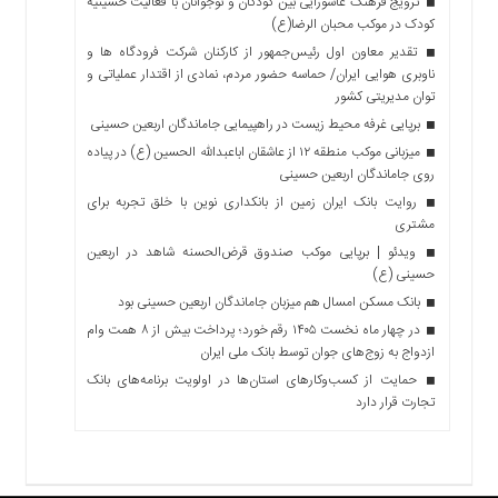
ترویج فرهنگ عاشورایی بین کودکان و نوجوانان با فعالیت حسینیه
کودک در موکب محبان الرضا(ع)
تقدیر معاون اول رئیس‌جمهور از کارکنان شرکت فرودگاه ها و
ناوبری هوایی ایران/ حماسه حضور مردم، نمادی از اقتدار عملیاتی و
توان مدیریتی کشور
برپایی غرفه محیط زیست در راهپیمایی جاماندگان اربعین حسینی
میزبانی موکب منطقه ۱۲ از عاشقان اباعبدالله الحسین (ع) در پیاده
روی جاماندگان اربعین حسینی
روایت بانک ایران زمین از بانکداری نوین با خلق تجربه برای
مشتری
ویدئو | برپایی موکب صندوق قرض‌الحسنه شاهد در اربعین
حسینی (ع)
بانک مسکن امسال هم میزبان جاماندگان اربعین حسینی بود
در چهار ماه نخست ۱۴۰۵ رقم خورد؛ پرداخت بیش از ۸ همت وام
ازدواج به زوج‌های جوان توسط بانک ملی ایران
حمایت از کسب‌وکارهای استان‌ها در اولویت برنامه‌های بانک
تجارت قرار دارد