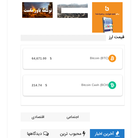
قیمت ارز
Bitcoin (BTC)
64,671.00
$
Bitcoin Cash (BCH)
214.74
$
اجتماعی
اقتصادی
آخرین اخبار
محبوب ترین
دیدگاهها