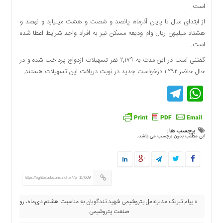
است.
دسترسی
سریع
از ابتدای سال تا پایان آذر‌ماه، پانصد و شصت و هشت میلیارد و نهصد و
تماس
هشتاد میلیون ریال وام ودیعه مسکن نیز به افراد واجد شرایط اعطا شده
با
است.
ما
گفتنی است در این مدت به ۲,۱۷۹ نفر تسهیلات ازدواج پرداخت شده و در
درباره
حال حاضر ۱,۲۹۲ درخواست جدید در نوبت دریافت این تسهیلات هستند.
ما
Telegram
WhatsApp
کتاب
پلیس،امنیت
و
جامعه
برچسب ها :
این مطلب بدون برچسب می باشد.
گرایی
به
چاپ
رسید
https://eghtesadezamaneh.ir/?p=114609
اخبار
سایت
« پیام تبریک مدیرعامل پتروشیمی شهید تندگویان به مناسبت هشتم دی‌ماه، روز
صنعت پتروشیمی
اجتماعی