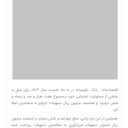
اقتصادی
اجتماعی
فرهنگ
و
هنر
بورس
بانک
و
بیمه
صنعت
و
معدن
نفت
اقتصادزمانه : بانک خاورمیانه در نه ماه نخست سال ۱۴۰۳، برای عمل به
و
بخشی از مسئولیت اجتماعی خود، درمجموع هفت هزار و صد و پنجاه و
انرژی
شش میلیارد و هشتصد میلیون ریال تسهیلات ازدواج به متقاضیان اعطا
فناوری
کرد.
منظقه
همچنین در این بازه زمانی، مبلغ چهارصد و شش میلیارد و ششصد میلیون
آزاد
ریال به‌عنوان تسهیلات فرزندآوری به متقاضیان تسهیلات پرداخت شده