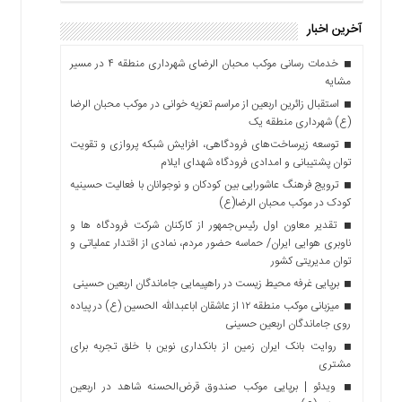
آخرین اخبار
خدمات رسانی موکب محبان الرضای شهرداری منطقه ۴ در مسیر
مشایه
استقبال زائرین اربعین از مراسم تعزیه خوانی در موکب محبان الرضا
(ع) شهرداری منطقه یک
توسعه زیرساخت‌های فرودگاهی، افزایش شبکه پروازی و تقویت
توان پشتیبانی و امدادی فرودگاه شهدای ایلام
ترویج فرهنگ عاشورایی بین کودکان و نوجوانان با فعالیت حسینیه
کودک در موکب محبان الرضا(ع)
تقدیر معاون اول رئیس‌جمهور از کارکنان شرکت فرودگاه ها و
ناوبری هوایی ایران/ حماسه حضور مردم، نمادی از اقتدار عملیاتی و
توان مدیریتی کشور
برپایی غرفه محیط زیست در راهپیمایی جاماندگان اربعین حسینی
میزبانی موکب منطقه ۱۲ از عاشقان اباعبدالله الحسین (ع) در پیاده
روی جاماندگان اربعین حسینی
روایت بانک ایران زمین از بانکداری نوین با خلق تجربه برای
مشتری
ویدئو | برپایی موکب صندوق قرض‌الحسنه شاهد در اربعین