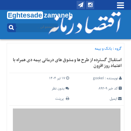
Eghtesade
zamaneh
منوی
بالا
تماس
با
گروه :
بانک و بیمه
ما
استقبال گسترده از طرح ها و مشوق های درمانی بیمه دی همراه با
درباره
اعتماد روز افزون
ما
منوی
نویسنده :
gookel
۱۷ تیر ۱۴۰۴
اصلی
کد خبر 89209
بدون نظر
خانه
ایمیل
پرینت
اقتصادی
اجتماعی
بین
الملل