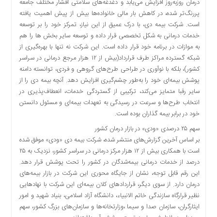
درمان روز‌به‌روز افزایش می‌یابد و دغدغه‌های سلامتی اقشار مختلف جامعه
دسترسی
پررنگ‌تر شده، در کاهش بار مالی خانواده‌ها بیش از پیش اهمیت یافته
سریع
است. شرکت بیمه دی، با درک عمیق از این نیاز، تمرکز خود را بر توسعه
تماس
خدمات درمانی به شکل تخصصی قرار داده و توسعه سایر بخش ها را هم
با
به موازات در برنامه خود قرار داده است. این شرکت نه تنها با بهره‌گیری از
ما
شبکه گسترده مراکز طرف قرارداد(بیش از ۱۲ هزار مرجع درمانی در سراسر
درباره
کشور)، بلکه با نوآوری در طراحی طرح‌های گروهی و فردی، توانسته دامنه
ما
پوشش بیمه‌ای خود را به‌طور چشم‌گیری افزایش دهد. آنچه بیمه دی را از
کتاب
سایر رقبا متمایز می‌کند، ترکیبی از گستردگی خدمات، انعطاف‌پذیری در
پلیس،امنیت
انتخاب طرح‌ها و سرعت در رسیدگی به تعهدات بیمه‌ای و مسئول دانستن
و
خود در برابر بیمه گذاران بوده است.
جامعه
سهم ۲۵ درصدی «ودی» در بازار درمان کشور
گرایی
بر اساس آخرین گزارش‌های منتشر شده، شرکت بیمه دی «ودی» موفق شده
به
است با همکاری بیش از ۱۲ هزار مرکز درمانی در سراسر کشور، نزدیک به ۲۵
چاپ
درصد از خدمات درمانی بیمه‌شدگان در کشور را تحت پوشش قرار دهد.
رسید
این رقم قابل توجه، نشان از جایگاه محوری این شرکت در بازار بیمه‌های
اخبار
درمان دارد. از سوی دیگر، قراردادهای کلان بیمه‌ای این شرکت با نهادهایی
سایت
نظیر قرارگاه سازندگی خاتم الانبیاء، دانشگاه آزاد اسلامی، بنیاد شهید و امور
ایثارگران، سازمان صدا و سیما ،وزارتخانه‌ها و سازمان‌های بزرگ کشور، سهم
اجتماعی