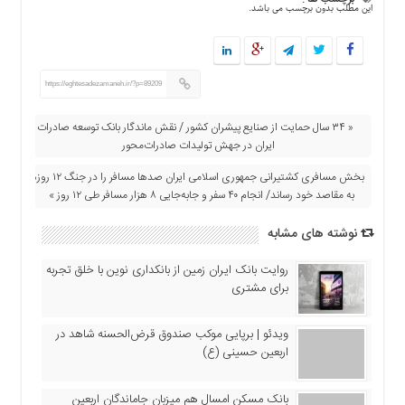
این مطلب بدون برچسب می باشد.
https://eghtesadezamaneh.ir/?p=89209
« ۳۴ سال حمایت از صنایع پیشران کشور / نقش ماندگار بانک توسعه صادرات
ایران در جهش تولیدات صادرات‌محور
بخش مسافری کشتیرانی جمهوری اسلامی ایران صد‌ها مسافر را در جنگ ۱۲ روزه
به مقاصد خود رساند/ انجام ۴۰ سفر و جا‌به‌جایی ۸ هزار مسافر طی ۱۲ روز »
نوشته های مشابه
روایت بانک ایران زمین از بانکداری نوین با خلق تجربه
برای مشتری
ویدئو | برپایی موکب صندوق قرض‌الحسنه شاهد در
اربعین حسینی (ع)
بانک مسکن امسال هم میزبان جاماندگان اربعین