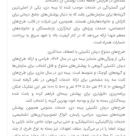
عمده‌ای در افزایش جامعه تحت پوشش آن داشته‌اند.
اقتصادی
این گستردگی در خدمات موجب شده تا بیمه دی، یکی از اصلی‌ترین
فرهنگ
گزینه‌ها برای سازمان‌هایی باشد که به دنبال پوشش‌های جامع درمانی برای
و
کارکنان و خانواده‌هایشان هستند. همچنین، این شرکت در قالب طرح‌های
هنر
اختصاصی، خدمات ویژه‌ای برای ایثارگران، بازنشستگان و خانواده‌های
بین
معظم شهدا ارائه می‌دهد که در کنار کیفیت بالا، با تعهد سریع به پرداخت
الملل
خسارات همراه است.
یادداشت
طرح‌های متنوع درمان تکمیلی با انعطاف حداکثری
یکی از ویژگی‌های متمایز بیمه دی در سال ۱۴۰۴، طراحی و ارائه طرح‌های
چند
درمان تکمیلی گروهی با پوشش‌های متنوع و قابل انتخاب برای سازمان‌ها
رسانه
و گروه‌های کوچک و متوسط است. بیمه دی در سال جاری، برای طرح‌های
یادداشت
ثابت سه رده مشخص برای ارائه خدمات گروهی در نظر گرفته است:
گروه‌های ۱۰ تا ۴۹ نفر، ۵۰ تا ۴۹۹ نفر و ۵۰۰ تا ۱۰۰۰ نفر. این تفکیک امکان
برنامه‌ریزی دقیق‌تری برای پوشش بیمه‌ای فراهم کرده و باعث شده
بیمه‌گذاران بسته به نیاز و بودجه خود، بهترین گزینه را انتخاب کنند.
طرح‌های درمان تکمیلی بیمه دی، خدمات متنوعی همچون پوشش
هزینه‌های بستری، جراحی، زایمان، انواع تصویربرداری‌های تشخیصی،
خدمات پاراکلینیکی، دندانپزشکی، و حتی برخی موارد خاص مانند نازایی یا
پیوند اعضا را در بر می‌گیرد. سقف تعهدات نیز بسته به نوع طرح، از چند
میلیون تا ۲۰۰ میلیون تومان و حتی بدون سقف برای موارد ویژه متغیر