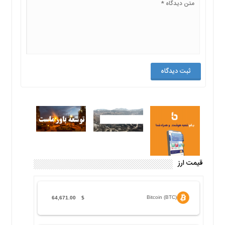
قیمت ارز
Bitcoin (BTC)
64,671.00
$