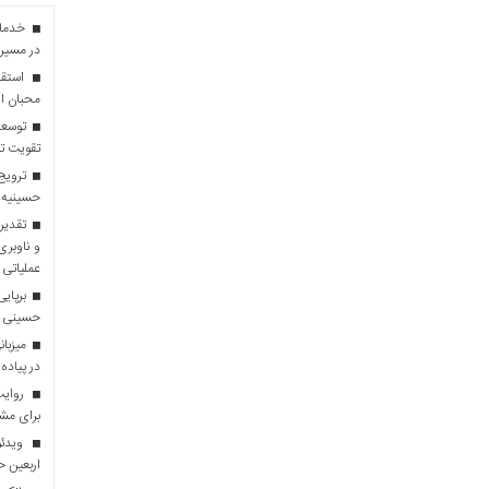
در مسیر 
استقبا
محبان ا
توسعه
تقویت تو
ترویج 
حسینیه 
تقدیر 
و ناوبری
عملیاتی 
برپایی
حسینی
در پیاده
روایت 
برای مش
ویدئو
اربعین 