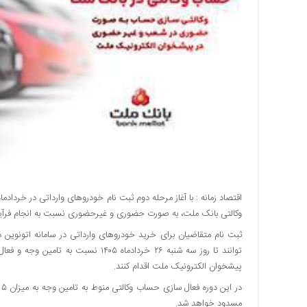
اقتصادی
اجتماعی
فرهنگ
و
هنر
بورس
بانک
و
بیمه
صنعت
و
معدن
اقتصاد زمانه : با آغاز مرحله دوم ثبت نام خودروهای وارداتی در خردادم
نفت
وکالتی بانک ملت، به صورت حضوری و غیرحضوری نسبت به انجام فرآیند 
و
انرژی
توانند تا روز سه شنبه ۲۶ خردادماه ۵
فناوری
پیشخوان الکترونیک ملت اقدام کنند.
منظقه
د
آزاد
مسدود خواهد شد.