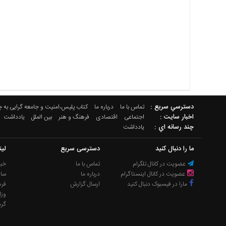
دسترسي سريع :
تماس با ما
درباره ما
کتاب پلیس،امنیت و جامعه گرایی به 
اخبار سایت :
اجتماعی
اقتصادی
فرهنگ و هنر
بین الملل
یادداشت
چند رسانه اي :
یادداشت
ما را دنبال کنید
دسترسی سریع
لی
عضویت در کانال تلگرام
تماس با ما
خبر
عضویت در کانال اینستاگرام
درباره ما
سا
مارا در فیسبوک دنبال کنید
ارسال گزارش
فره
وزا
گر