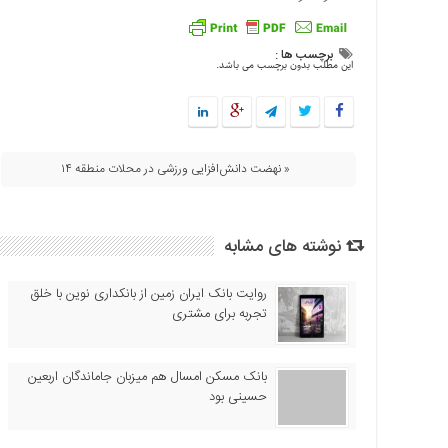
دسترسی
سریع
برچسب ها :
این مطلب بدون برچسب می باشد.
تماس
با
ما
درباره
ما
« نهضت دانش‌افزایی ورزشی در محلات منطقه ۱۴
کتاب
پلیس،امنیت
و
نوشته های مشابه
جامعه
گرایی
روایت بانک ایران زمین از بانکداری نوین با خلق
به
تجربه برای مشتری
چاپ
رسید
بانک مسکن امسال هم میزبان جاماندگان اربعین
اخبار
حسینی بود
سایت
اجتماعی