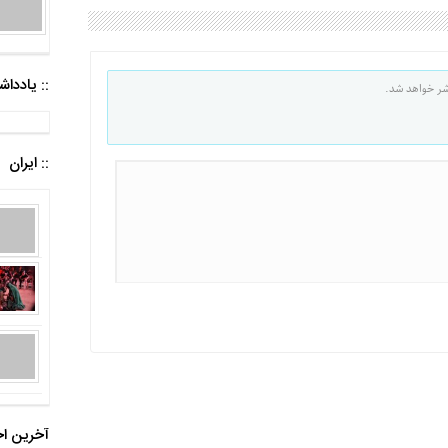
:: یادد
شر خواهد شد.
:: ایران
آخرین اخ