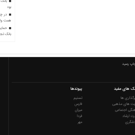
بانک 
بود
همت وام 
حمایت 
بانک تجا
چاپ رسید
نک های مفید
پیوندها
گذاری ها
تسنیم
یت های مذهبی
فارس
نگی اجتماعی
میزان
رت ارشاد
فردا
دشگری
مهر