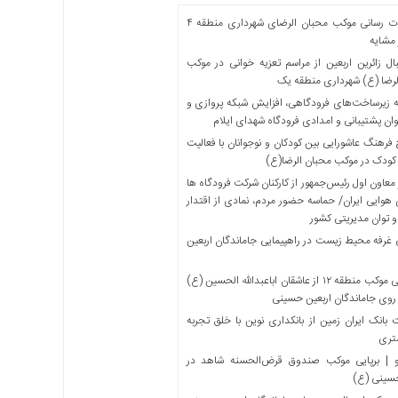
خدمات رسانی موکب محبان الرضای شهرداری منطقه ۴
مشایه
ل زائرین اربعین از مراسم تعزیه خوانی در موکب
لرضا (ع) شهرداری منطقه یک
 زیرساخت‌های فرودگاهی، افزایش شبکه پروازی و
ان پشتیبانی و امدادی فرودگاه شهدای ایلام
فرهنگ عاشورایی بین کودکان و نوجوانان با فعالیت
کودک در موکب محبان الرضا(ع)
معاون اول رئیس‌جمهور از کارکنان شرکت فرودگاه ها
 هوایی ایران/ حماسه حضور مردم، نمادی از اقتدار
و توان مدیریتی کشور
 غرفه محیط زیست در راهپیمایی جاماندگان اربعین
میزبانی موکب منطقه ۱۲ از عاشقان اباعبدالله الحسین (ع)
 روی جاماندگان اربعین حسینی
بانک ایران زمین از بانکداری نوین با خلق تجربه
تری
 | برپایی موکب صندوق قرض‌الحسنه شاهد در
حسینی (ع)