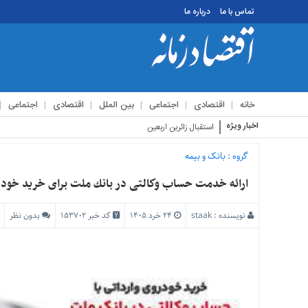
تماس با ما
درباره ما
منوی
بالا
تماس
خانه
اقتصادی
اجتماعی
بین الملل
اقتصادی
اجتماعی
با
ما
اخبار ویژه
استقبال زائرین اربعین از مراسم تعزیه خوانی
درباره
ما
گروه :
بانک و بیمه
منوی
ارائه خدمت حساب وكالتی در بانك ملت برای خرید خودروه
اصلی
خانه
نویسنده :
staak
۲۴ خرد ۱۴۰۵
کد خبر 153702
بدون نظر
اقتصادی
اجتماعی
بین
الملل