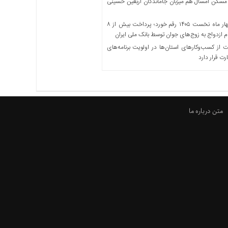
مسکن امسال هم میزبان جاماندگان اربعین حسینی
در چهار ماه نخست ۱۴۰۵ رقم خورد؛ پرداخت بیش از ۸
ازدواج به زوج‌های جوان توسط بانک ملی ایران
از کسب‌وکارهای استان‌ها در اولویت برنامه‌های
رت قرار دارد
متن درباره ما