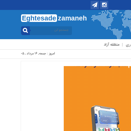
Eghtesade
zamaneh
ری
منظقه آزاد
امروز : جمعه, ۱۶ مرداد , ۱۴۰۵ .::. برابر با : Friday, 7 August , 2026