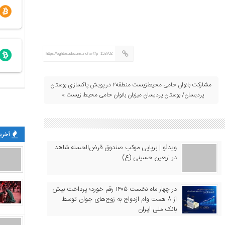
https://eghtesadezamaneh.ir/?p=153702
مشارکت بانوان حامی محیط‌زیست منطقه۲ در پویش پاکسازی بوستان
پردیسان/ بوستان پردیسان میزبان بانوان حامی محیط زیست »
آخرین
ویدئو | برپایی موکب صندوق قرض‌الحسنه شاهد
در اربعین حسینی (ع)
در چهار ماه نخست ۱۴۰۵ رقم خورد؛ پرداخت بیش
از ۸ همت وام ازدواج به زوج‌های جوان توسط
بانک ملی ایران