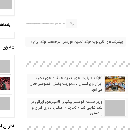
:: یادد
https://eghtesadezamaneh.ir/?p=114726
پیشرفت‌های قابل توجه فولاد اکسین خوزستان در صنعت فولاد ایران »
:: ایران
اتابک: ظرفیت های جدید همکاری‌های تجاری
ایران و پاکستان با محوریت بخش خصوصی فعال
می‌شود
وزیر صمت خواستار پیگیری کانتینرهای ایرانی در
بندر کراچی شد / تجارت ۱۰ میلیارد دلاری ایران و
پاکستان
آخرین اخ