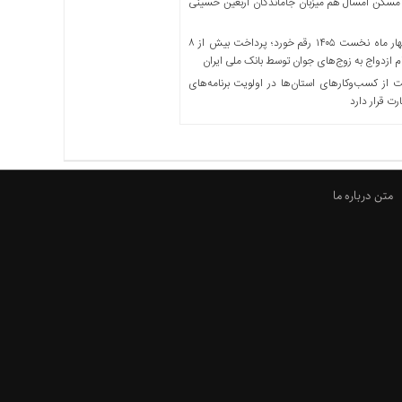
مسکن امسال هم میزبان جاماندگان اربعین حسینی
در چهار ماه نخست ۱۴۰۵ رقم خورد؛ پرداخت بیش از ۸
ازدواج به زوج‌های جوان توسط بانک ملی ایران
از کسب‌وکارهای استان‌ها در اولویت برنامه‌های
رت قرار دارد
متن درباره ما