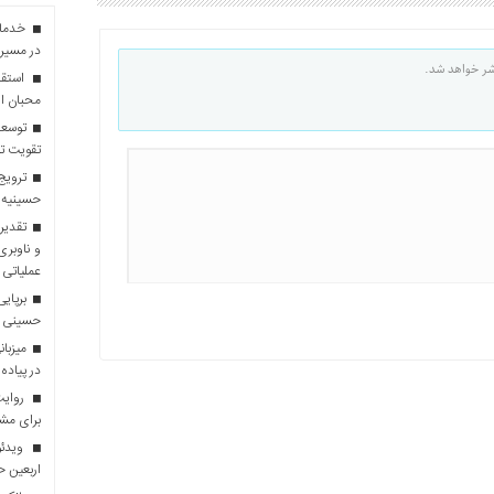
در مسیر 
شر خواهد شد.
استقبا
محبان ا
توسعه
تقویت تو
ترویج 
حسینیه 
تقدیر 
و ناوبری
عملیاتی 
برپایی
حسینی
در پیاده
روایت 
برای مش
ویدئو
اربعین 