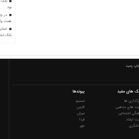
بانک 
بود
همت وام 
حمایت 
بانک تجا
چاپ رسید
نک های مفید
پیوندها
گذاری ها
تسنیم
یت های مذهبی
فارس
نگی اجتماعی
میزان
رت ارشاد
فردا
دشگری
مهر