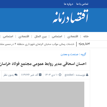
تماس با ما
درباره ما
منوی
بالا
تماس
خانه
اقتصادی
اجتماعی
بین الملل
اقتصادی
اجتماعی
با
ما
اخبار ویژه
استقبال زائری
درباره
ما
گروه :
صنعت و معدن
منوی
احسان اسحاقی مدیر روابط عمومی مجتمع فولاد خراسان
اصلی
خانه
نویسنده :
gookel
۱۰ دی ۱۴۰۳
کد خبر 114726
بدون نظر
اقتصادی
اجتماعی
بین
الملل