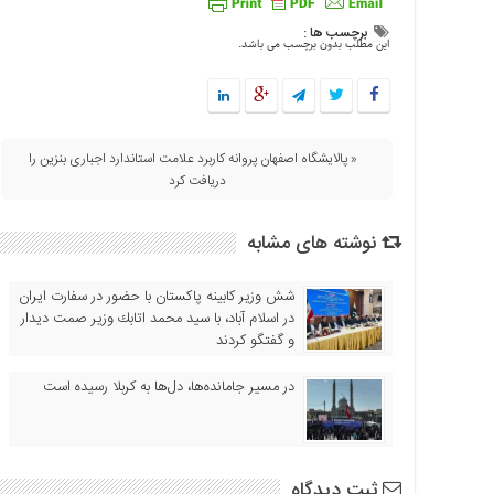
اقتصادی
برچسب ها :
این مطلب بدون برچسب می باشد.
فرهنگ
و
هنر
بین
الملل
« پالایشگاه اصفهان پروانه کاربرد علامت استاندارد اجباری بنزین را
دریافت کرد
یادداشت
چند
نوشته های مشابه
رسانه
یادداشت
شش وزیر کابینه پاکستان با حضور در سفارت ایران
در اسلام آباد، با سيد محمد اتابك وزير صمت ديدار
و گفتگو كردند
در مسیر جا‌مانده‌ها، دل‌ها به کربلا رسیده است
ثبت دیدگاه