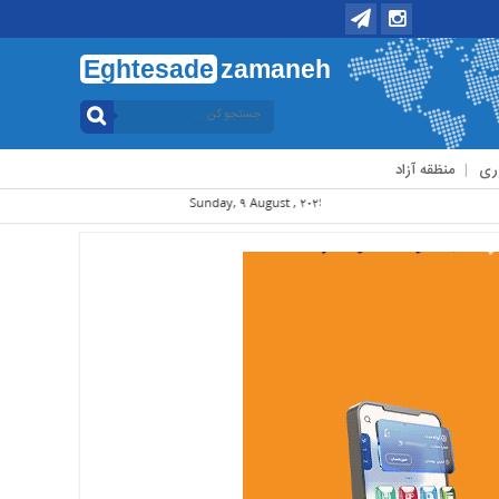
Eghtesade
zamaneh
ری
منظقه آزاد