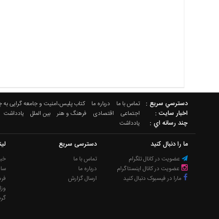
دسترسي سريع :
تماس با ما
درباره ما
کتاب پلیس،امنیت و جامعه گرایی به 
اخبار سایت :
اجتماعی
اقتصادی
فرهنگ و هنر
بین الملل
یادداشت
چند رسانه اي :
یادداشت
ما را دنبال کنید
دسترسی سریع
لی
عضویت در کانال تلگرام
تماس با ما
خبر
عضویت در کانال اینستاگرام
درباره ما
سا
مارا در فیسبوک دنبال کنید
ارسال گزارش
فره
وزا
گر