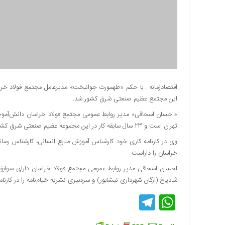
دسترسی
سریع
تماس
با
ما
درباره
ما
اقتصادزمانه : با حکم «طهمورث جوانبخت» مدیرعامل مجتمع فولاد خراس
این مجتمع عظیم صنعتی شرق کشور شد.
کتاب
پلیس،امنیت
«احسان اسحاقی» مدیر روابط عمومی مجتمع فولاد خراسان دانش‌آموخ
و
تهران است و ۲۳ سال سابقه کار در این مجموعه عظیم صنعتی شرق کشور را دارد
جامعه
وی در کارنامه کاری خود کارشناس آموزش منابع انسانی، کارشناس رسان
گرایی
خراسان را داراست.
به
چاپ
احسان اسحاقی مدیر روابط عمومی مجتمع فولاد خراسان دارای سوابق ر
رسید
شادیاخ (ارگان شهرداری نیشابور) و سردبیری نشریه خیام‌نامه را در کارنام
اخبار
Telegram
WhatsApp
سایت
اجتماعی