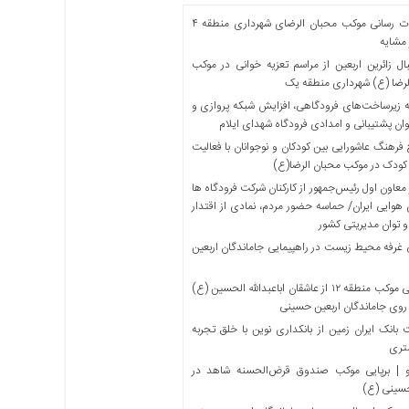
خدمات رسانی موکب محبان الرضای شهرداری منطقه ۴
مشایه
ل زائرین اربعین از مراسم تعزیه خوانی در موکب
لرضا (ع) شهرداری منطقه یک
 زیرساخت‌های فرودگاهی، افزایش شبکه پروازی و
ان پشتیبانی و امدادی فرودگاه شهدای ایلام
فرهنگ عاشورایی بین کودکان و نوجوانان با فعالیت
کودک در موکب محبان الرضا(ع)
معاون اول رئیس‌جمهور از کارکنان شرکت فرودگاه ها
 هوایی ایران/ حماسه حضور مردم، نمادی از اقتدار
و توان مدیریتی کشور
 غرفه محیط زیست در راهپیمایی جاماندگان اربعین
میزبانی موکب منطقه ۱۲ از عاشقان اباعبدالله الحسین (ع)
 روی جاماندگان اربعین حسینی
بانک ایران زمین از بانکداری نوین با خلق تجربه
تری
 | برپایی موکب صندوق قرض‌الحسنه شاهد در
حسینی (ع)