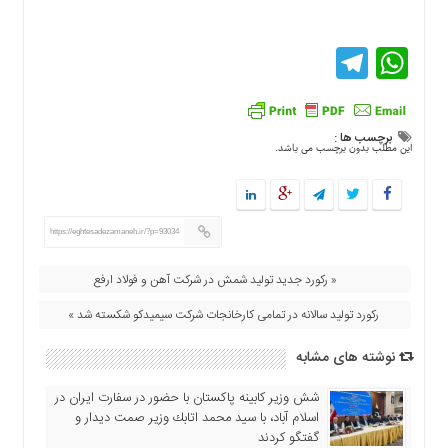
Telegram
WhatsApp
برچسب ها :
این مطلب بدون برچسب می باشد.
https://eghtesadezamaneh.ir/?p=93034
« رکورد جدید تولید شمش در شرکت آهن و فولاد ارفع
رکورد تولید سالانه در تمامی کارخانجات شرکت سیمیدکو شکسته شد »
نوشته های مشابه
شش وزیر کابینه پاکستان با حضور در سفارت ایران در
اسلام آباد، با سيد محمد اتابك وزير صمت ديدار و
گفتگو كردند