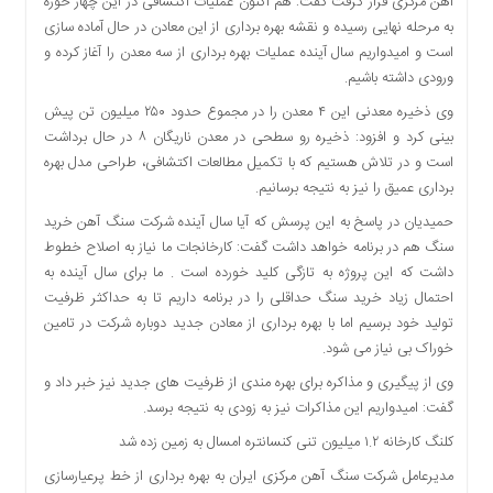
آهن مرکزی قرار گرفت گفت: هم اکنون عملیات اکتشافی در این چهار حوزه
به مرحله نهایی رسیده و نقشه بهره برداری از این معادن در حال آماده سازی
است و امیدواریم سال آینده عملیات بهره برداری از سه معدن را آغاز کرده و
ورودی داشته باشیم.
وی ذخیره معدنی این ۴ معدن را در مجموع حدود ۲۵۰ میلیون تن پیش
بینی کرد و افزود: ذخیره رو سطحی در معدن ناریگان ۸ در حال برداشت
است و در تلاش هستیم که با تکمیل مطالعات اکتشافی، طراحی مدل بهره
برداری عمیق را نیز به نتیجه برسانیم.
حمیدیان در پاسخ به این پرسش که آیا سال آینده شرکت سنگ آهن خرید
سنگ هم در برنامه خواهد داشت گفت: کارخانجات ما نیاز به اصلاح خطوط
داشت که این پروژه به تازگی کلید خورده است . ما برای سال آینده به
احتمال زیاد خرید سنگ حداقلی را در برنامه داریم تا به حداکثر ظرفیت
تولید خود برسیم اما با بهره برداری از معادن جدید دوباره شرکت در تامین
خوراک بی نیاز می شود.
وی از پیگیری و مذاکره برای بهره مندی از ظرفیت های جدید نیز خبر داد و
گفت: امیدواریم این مذاکرات نیز به زودی به نتیجه برسد.
کلنگ کارخانه ۱.۲ میلیون تنی کنسانتره امسال به زمین زده شد
مدیرعامل شرکت سنگ آهن مرکزی ایران به بهره برداری از خط پرعیارسازی