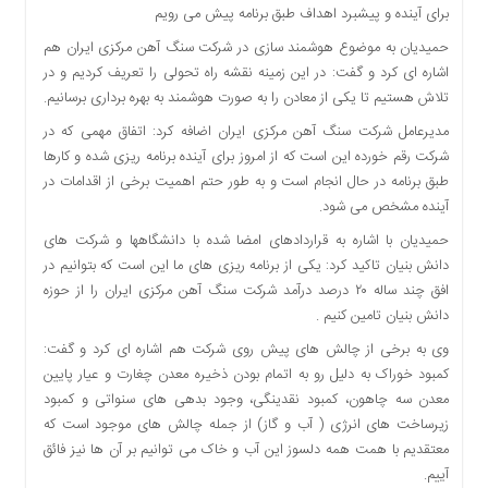
برای آینده و پیشبرد اهداف طبق برنامه پیش می رویم
حمیدیان به موضوع هوشمند سازی در شرکت سنگ آهن مرکزی ایران هم
اشاره ای کرد و گفت: در این زمینه نقشه راه تحولی را تعریف کردیم و در
تلاش هستیم تا یکی از معادن را به صورت هوشمند به بهره برداری برسانیم.
مدیرعامل شرکت سنگ آهن مرکزی ایران اضافه کرد: اتفاق مهمی که در
شرکت رقم خورده این است که از امروز برای آینده برنامه ریزی شده و کارها
طبق برنامه در حال انجام است و به طور حتم اهمیت برخی از اقدامات در
آینده مشخص می شود.
حمیدیان با اشاره به قراردادهای امضا شده با دانشگاهها و شرکت های
دانش بنیان تاکید کرد: یکی از برنامه ریزی های ما این است که بتوانیم در
افق چند ساله ۲۰ درصد درآمد شرکت سنگ آهن مرکزی ایران را از حوزه
دانش بنیان تامین کنیم .
وی به برخی از چالش های پیش روی شرکت هم اشاره ای کرد و گفت:
کمبود خوراک به دلیل رو به اتمام بودن ذخیره معدن چغارت و عیار پایین
معدن سه چاهون، کمبود نقدینگی، وجود بدهی های سنواتی و کمبود
زیرساخت های انرژی ( آب و گاز) از جمله چالش های موجود است که
معتقدیم با همت همه دلسوز این آب و خاک می توانیم بر آن ها نیز فائق
آییم.