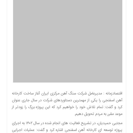
اقتصادی
اجتماعی
فرهنگ
و
هنر
بورس
بانک
و
بیمه
صنعت
و
معدن
نفت
اقتصادزمانه : مدیرعامل شرکت سنگ آهن مرکزی ایران آغاز ساخت کارخانه
و
آهن اسفنجی را یکی از مهمترین دستاوردهای شرکت در سال جاری عنوان
انرژی
کرد و گفت: تمام تلاش خود را خواهیم کرد که این پروژه بزرگ را زودتر از
فناوری
موعد مقرر به مردم تحویل دهیم.
منظقه
مجتبی حمیدیان، در تشریح فعالیت های انجام شده در سال ۱۴۰۲ به اجرای
آزاد
پروژه توسعه ای کارخانه آهن اسفنجی اشاره کرد و گفت: عملیات اجرایی