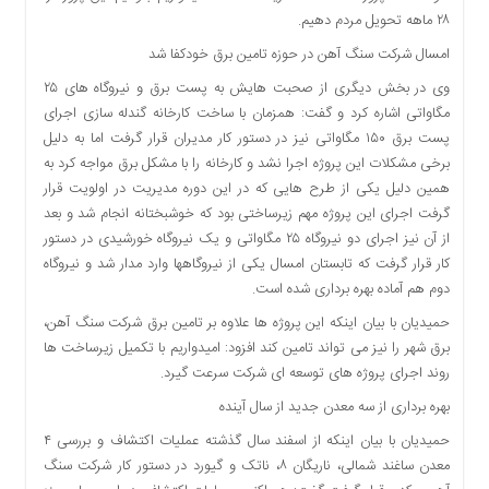
اقتصادی
۲۸ ماهه تحویل مردم دهیم.
فرهنگ
امسال شرکت سنگ آهن در حوزه تامین برق خودکفا شد
و
وی در بخش دیگری از صحبت هایش به پست برق و نیروگاه های ۲۵
هنر
مگاواتی اشاره کرد و گفت: همزمان با ساخت کارخانه گندله سازی اجرای
بین
پست برق ۱۵۰ مگاواتی نیز در دستور کار مدیران قرار گرفت اما به دلیل
الملل
برخی مشکلات این پروژه اجرا نشد و کارخانه را با مشکل برق مواجه کرد به
یادداشت
همین دلیل یکی از طرح هایی که در این دوره مدیریت در اولویت قرار
گرفت اجرای این پروژه مهم زیرساختی بود که خوشبختانه انجام شد و بعد
چند
رسانه
از آن نیز اجرای دو نیروگاه ۲۵ مگاواتی و یک نیروگاه خورشیدی در دستور
کار قرار گرفت که تابستان امسال یکی از نیروگاهها وارد مدار شد و نیروگاه
یادداشت
دوم هم آماده بهره برداری شده است.
حمیدیان با بیان اینکه این پروژه ها علاوه بر تامین برق شرکت سنگ آهن،
برق شهر را نیز می تواند تامین کند افزود: امیدواریم با تکمیل زیرساخت ها
روند اجرای پروژه های توسعه ای شرکت سرعت گیرد.
بهره برداری از سه معدن جدید از سال آینده
حمیدیان با بیان اینکه از اسفند سال گذشته عملیات اکتشاف و بررسی ۴
معدن ساغند شمالی، ناریگان ۸، ناتک و گیورد در دستور کار شرکت سنگ