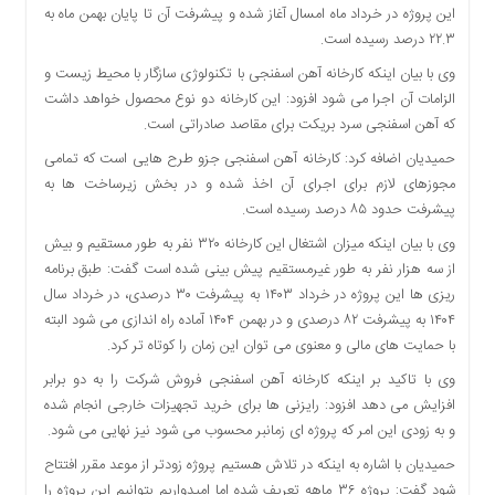
این پروژه در خرداد ماه امسال آغاز شده و پیشرفت آن تا پایان بهمن ماه به
دسترسی
۲۲.۳ درصد رسیده است.
سریع
تماس
وی با بیان اینکه کارخانه آهن اسفنجی با تکنولوژی سازگار با محیط زیست و
با
الزامات آن اجرا می شود افزود: این کارخانه دو نوع محصول خواهد داشت
ما
که آهن اسفنجی سرد بریکت برای مقاصد صادراتی است.
درباره
حمیدیان اضافه کرد: کارخانه آهن اسفنجی جزو طرح هایی است که تمامی
ما
مجوزهای لازم برای اجرای آن اخذ شده و در بخش زیرساخت ها به
کتاب
پیشرفت حدود ۸۵ درصد رسیده است.
پلیس،امنیت
وی با بیان اینکه میزان اشتغال این کارخانه ۳۲۰ نفر به طور مستقیم و بیش
و
از سه هزار نفر به طور غیرمستقیم پیش بینی شده است گفت: طبق برنامه
جامعه
ریزی ها این پروژه در خرداد ۱۴۰۳ به پیشرفت ۳۰ درصدی، در خرداد سال
گرایی
۱۴۰۴ به پیشرفت ۸۲ درصدی و در بهمن ۱۴۰۴ آماده راه اندازی می شود البته
به
با حمایت های مالی و معنوی می توان این زمان را کوتاه تر کرد.
چاپ
رسید
وی با تاکید بر اینکه کارخانه آهن اسفنجی فروش شرکت را به دو برابر
افزایش می دهد افزود: رایزنی ها برای خرید تجهیزات خارجی انجام شده
اخبار
و به زودی این امر که پروژه ای زمانبر محسوب می شود نیز نهایی می شود.
سایت
حمیدیان با اشاره به اینکه در تلاش هستیم پروژه زودتر از موعد مقرر افتتاح
اجتماعی
شود گفت: پروژه ۳۶ ماهه تعریف شده اما امیدواریم بتوانیم این پروژه را