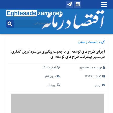
Eghtesade
zamaneh
منوی
بالا
تماس
با
گروه :
صنعت و معدن
ما
اجرای طرح های توسعه ای با جدیت پیگیری می‌شود /ریل گذاری
درباره
در مسیر پیشرفت طرح های توسعه ای
ما
منوی
نویسنده :
gookel
۰۱ فرو ۱۴۰۳
اصلی
کد خبر 93034
بدون نظر
خانه
ایمیل
پرینت
اقتصادی
اجتماعی
بین
الملل