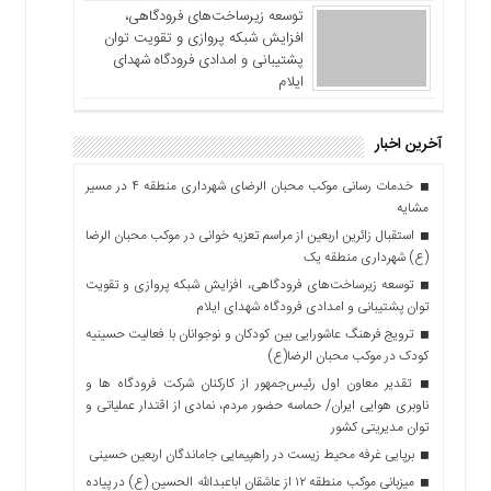
توسعه زیرساخت‌های فرودگاهی،
افزایش شبکه پروازی و تقویت توان
پشتیبانی و امدادی فرودگاه شهدای
ایلام
آخرین اخبار
خدمات رسانی موکب محبان الرضای شهرداری منطقه ۴ در مسیر
مشایه
استقبال زائرین اربعین از مراسم تعزیه خوانی در موکب محبان الرضا
(ع) شهرداری منطقه یک
توسعه زیرساخت‌های فرودگاهی، افزایش شبکه پروازی و تقویت
توان پشتیبانی و امدادی فرودگاه شهدای ایلام
ترویج فرهنگ عاشورایی بین کودکان و نوجوانان با فعالیت حسینیه
کودک در موکب محبان الرضا(ع)
تقدیر معاون اول رئیس‌جمهور از کارکنان شرکت فرودگاه ها و
ناوبری هوایی ایران/ حماسه حضور مردم، نمادی از اقتدار عملیاتی و
توان مدیریتی کشور
برپایی غرفه محیط زیست در راهپیمایی جاماندگان اربعین حسینی
میزبانی موکب منطقه ۱۲ از عاشقان اباعبدالله الحسین (ع) در پیاده