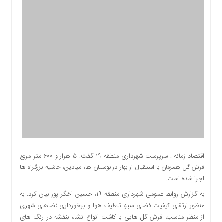
اقتصادی
اجتماعی
فرهنگ
و
هنر
بورس
بانک
و
بیمه
صنعت
و
معدن
نفت
اقتصاد زمانه : سرپرست شهرداری منطقه ۱۹ گفت: ۵ هزار و ۶۰۰ متر مربع
و
فرش گل همزمان با استقبال از بهار در بوستان ها، میادین، حاشیه بزرگراه ها
انرژی
اجرا شده است.
فناوری
به گزارش روابط عمومی شهرداری منطقه ۱۹، حسین اخگر پور بیان کرد: به
منظقه
منظور ارتقای کیفیت فضای سبز، تلطیف هوا و برخورداری فضاهای شهری
آزاد
از منظر مناسب، فرش گل هایی با کاشت انواع نشاء بنفشه در رنگ های