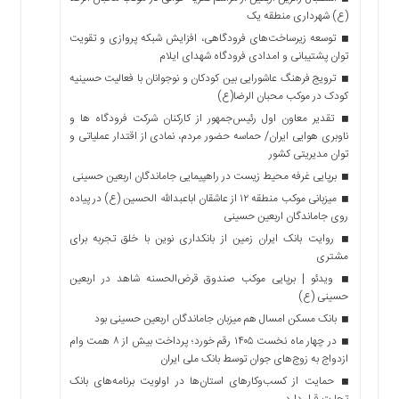
(ع) شهرداری منطقه یک
توسعه زیرساخت‌های فرودگاهی، افزایش شبکه پروازی و تقویت
توان پشتیبانی و امدادی فرودگاه شهدای ایلام
ترویج فرهنگ عاشورایی بین کودکان و نوجوانان با فعالیت حسینیه
کودک در موکب محبان الرضا(ع)
تقدیر معاون اول رئیس‌جمهور از کارکنان شرکت فرودگاه ها و
ناوبری هوایی ایران/ حماسه حضور مردم، نمادی از اقتدار عملیاتی و
توان مدیریتی کشور
برپایی غرفه محیط زیست در راهپیمایی جاماندگان اربعین حسینی
میزبانی موکب منطقه ۱۲ از عاشقان اباعبدالله الحسین (ع) در پیاده
روی جاماندگان اربعین حسینی
روایت بانک ایران زمین از بانکداری نوین با خلق تجربه برای
مشتری
ویدئو | برپایی موکب صندوق قرض‌الحسنه شاهد در اربعین
حسینی (ع)
بانک مسکن امسال هم میزبان جاماندگان اربعین حسینی بود
در چهار ماه نخست ۱۴۰۵ رقم خورد؛ پرداخت بیش از ۸ همت وام
ازدواج به زوج‌های جوان توسط بانک ملی ایران
حمایت از کسب‌وکارهای استان‌ها در اولویت برنامه‌های بانک
تجارت قرار دارد