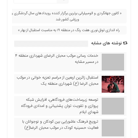
اقتصادی
فرهنگ
« کانون جهانگردی و اتومبیلرانی برترین برگزار کننده رویدادهای سال گردشگری و
و
ورزشی کشور شد
هنر
راه اندازی تونل نوری هفت رنگ در منطقه ۱۹ به مناسبت استقبال از بهار »
بین
الملل
نوشته های مشابه
یادداشت
خدمات رسانی موکب محبان الرضای شهرداری منطقه ۴
چند
در مسیر مشایه
رسانه
یادداشت
استقبال زائرین اربعین از مراسم تعزیه خوانی در موکب
محبان الرضا (ع) شهرداری منطقه یک
توسعه زیرساخت‌های فرودگاهی، افزایش شبکه
پروازی و تقویت توان پشتیبانی و امدادی فرودگاه
شهدای ایلام
ترویج فرهنگ عاشورایی بین کودکان و نوجوانان با
فعالیت حسینیه کودک در موکب محبان الرضا(ع)