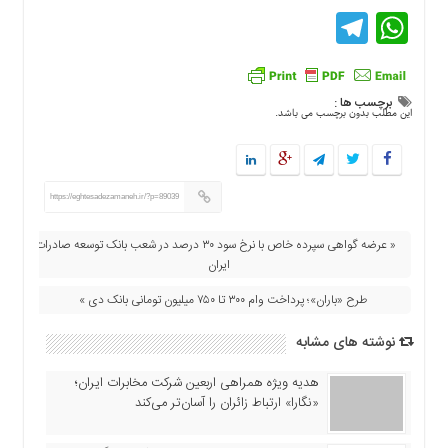
اقتصادی
Telegram
WhatsApp
فرهنگ
و
هنر
برچسب ها :
بین
این مطلب بدون برچسب می باشد.
الملل
یادداشت
چند
https://eghtesadezamaneh.ir/?p=89039
رسانه
« عرضه گواهی سپرده خاص با نرخ سود ۳۰ درصد در شعب بانک توسعه صادرات
یادداشت
ایران
طرح «باران»؛ پرداخت وام ۳۰۰ تا ۷۵۰ میلیون تومانی بانک دی »
نوشته های مشابه
هدیه ویژه همراهی اربعین شرکت مخابرات ایران؛
«نگارا» ارتباط زائران را آسان‌تر می‌کند