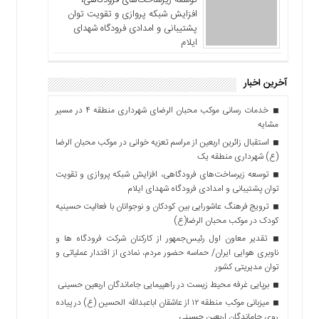
توسعه زیرساخت‌های فرودگاهی،
افزایش شبکه پروازی و تقویت توان
پشتیبانی و امدادی فرودگاه شهدای
ایلام
آخرین اخبار
خدمات رسانی موکب محبان الرضای شهرداری منطقه ۴ در مسیر
مشایه
استقبال زائرین اربعین از مراسم تعزیه خوانی در موکب محبان الرضا
(ع) شهرداری منطقه یک
توسعه زیرساخت‌های فرودگاهی، افزایش شبکه پروازی و تقویت
توان پشتیبانی و امدادی فرودگاه شهدای ایلام
ترویج فرهنگ عاشورایی بین کودکان و نوجوانان با فعالیت حسینیه
کودک در موکب محبان الرضا(ع)
تقدیر معاون اول رئیس‌جمهور از کارکنان شرکت فرودگاه ها و
ناوبری هوایی ایران/ حماسه حضور مردم، نمادی از اقتدار عملیاتی و
توان مدیریتی کشور
برپایی غرفه محیط زیست در راهپیمایی جاماندگان اربعین حسینی
میزبانی موکب منطقه ۱۲ از عاشقان اباعبدالله الحسین (ع) در پیاده
روی جاماندگان اربعین حسینی