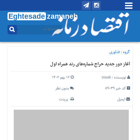
Eghtesade
zamaneh
منوی
بالا
تماس
با
گروه :
فناوری
ما
آغاز دور جدید حراج شماره‌های رند همراه اول
درباره
ما
نویسنده :
staak
۱۲ بهم ۱۴۰۲
منوی
اصلی
کد خبر 89039
بدون نظر
خانه
ایمیل
پرینت
اقتصادی
اجتماعی
بین
الملل