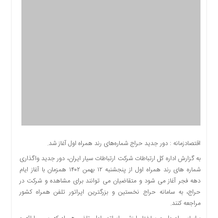
اقتصادی
اجتماعی
فرهنگ
و
هنر
بورس
بانک
و
بیمه
صنعت
و
معدن
اقتصادزمانه : دور جدید حراج شماره‌های رند همراه اول آغاز شد.
نفت
به گزارش اداره کل ارتباطات شرکت ارتباطات سیار ایران، دور جدید واگذاری
و
شماره های رند همراه اول از پنجشنبه ۱۲ بهمن ۱۴۰۲ همزمان با آغاز ایام
انرژی
دهه فجر آغاز می شود و متقاضیان می توانند برای مشاهده و شرکت در
فناوری
حراج، به سامانه حراج نخستین و بزرگترین اپراتور تلفن همراه کشور
منظقه
مراجعه کنند.
آزاد