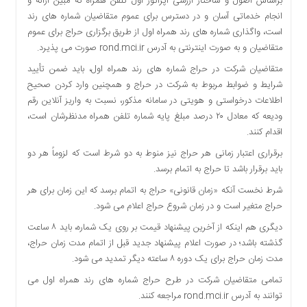
براساس اصول و ساختار ارزشی اپراتور اول تلفن همراه که مبین ارائه و
دسترسی
انجام خدماتی آسان و در دسترس برای عموم متقاضیان شماره های رند
سریع
است، واگذاری شماره های رند همراه اول از طریق برگزاری حراج برای عموم
تماس
متقاضیان و به صورت اينترنتی به آدرس rond.mci.ir صورت می پذیرد.
با
متقاضیان شرکت در حراج شماره های رند همراه اول، باید ضمن تأیید
ما
شرایط و ضوابط مربوط به شرکت در حراج و همچنین وارد کردن صحیح
درباره
اطلاعات درخواستی و هویتی در سامانه مذکور، نسبت به واریز آنلاین رقم
ما
ودیعه که معادل ۲۰ درصد مبلغ پایه شماره تلفن همراه مدنظرشان است،
کتاب
اقدام کنند.
پلیس،امنیت
برقراری اعتبار زمانی هر حراج نیز منوط به دو شرط است که لزوماً هر دو
و
باید برقرار باشد تا حراج به اتمام برسد.
جامعه
گرایی
شرط نخست آنکه «زمان قانونی» حراج به اتمام برسد که این زمان برای هر
به
حراج متغیر است و در زمان شروع حراج اعلام می شود.
چاپ
دیگری هم اینکه از آخرین پیشنهاد قیمت بر روی یک شماره، باید ۸ ساعت
رسید
گذشته باشد؛ در صورت اعلام پیشنهاد جدید قبل از اتمام مدت زمان حراج،
اخبار
مدت زمان حراج برای یک دوره ۸ ساعته دیگر تمدید می شود.
سایت
تمامی متقاضیان شرکت در طرح حراج شماره های رند همراه اول می
اجتماعی
توانند به آدرس rond.mci.ir مراجعه کنند.