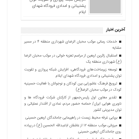
پشتیبانی و امدادی فرودگاه شهدای
ایلام
آخرین اخبار
خدمات رسانی موکب محبان الرضای شهرداری منطقه ۴ در مسیر
مشایه
استقبال زائرین اربعین از مراسم تعزیه خوانی در موکب محبان الرضا
(ع) شهرداری منطقه یک
توسعه زیرساخت‌های فرودگاهی، افزایش شبکه پروازی و تقویت
توان پشتیبانی و امدادی فرودگاه شهدای ایلام
ترویج فرهنگ عاشورایی بین کودکان و نوجوانان با فعالیت حسینیه
کودک در موکب محبان الرضا(ع)
تقدیر معاون اول رئیس‌جمهور از کارکنان شرکت فرودگاه ها و
ناوبری هوایی ایران/ حماسه حضور مردم، نمادی از اقتدار عملیاتی و
توان مدیریتی کشور
برپایی غرفه محیط زیست در راهپیمایی جاماندگان اربعین حسینی
میزبانی موکب منطقه ۱۲ از عاشقان اباعبدالله الحسین (ع) در پیاده
روی جاماندگان اربعین حسینی