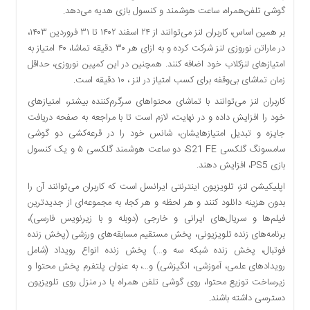
گوشی تلفن‌همراه، ساعت هوشمند و کنسول بازی هدیه می‌دهد.
دسترسی
سریع
بر همین اساس، کاربران لنز می‌توانند از ۲۴ اسفند ۱۴۰۲ تا ۳۱ فروردین ۱۴۰۳،
تماس
در ماراتن نوروزی لنز شرکت کرده و به ازای هر ۳۰ دقیقه تماشا، ۴۰ امتیاز به
با
امتیازهای لنزکلاب خود اضافه کنند. همچنین در این کمپین نوروزی، حداقل
ما
زمان تماشای بی‌وقفه برای کسب امتیاز در لنز ، ۱۰ دقیقه است.
درباره
کاربران لنز می‌توانند با تماشای محتواهای سرگرم‌کننده بیشتر، امتیازهای
ما
خود را افزایش داده و در نهایت، لازم است تا با مراجعه به صفحه دریافت
کتاب
جایزه و تبدیل امتیازهایشان، شانس خود را در قرعه‌کشی دو گوشی
پلیس،امنیت
سامسونگ گلکسی S21 FE، دو ساعت هوشمند گلکسی ۵ و یک کنسول
و
بازی PS5، افزایش دهند.
جامعه
اپلیکیشن لنز، تلویزیون اینترنتی ایرانسل است که کاربران می‌توانند آن را
گرایی
بدون هزینه دانلود کنند و هر لحظه و هر کجا، به مجموعه‌ای از جدیدترین
به
فیلم‌ها و سریال‌های ایرانی و خارجی (دوبله و با زیرنویس فارسی)،
چاپ
برنامه‌های زنده تلویزیونی، پخش مستقیم مسابقه‌های ورزشی (پخش زنده
رسید
فوتبال، پخش زنده شبکه سه و…) پخش زنده انواع رویداد (شامل
اخبار
رویدادهای علمی، آموزشی، انگیزشی) و…، به عنوان پلتفرم پخش محتوا و
سایت
زیرساخت توزیع محتوا، روی گوشی تلفن همراه یا در منزل روی تلویزیون
اجتماعی
دسترسی داشته باشند.