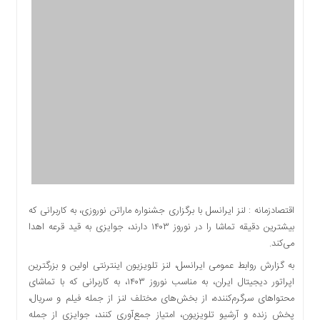
اقتصادی
اجتماعی
فرهنگ
و
هنر
بورس
بانک
و
بیمه
صنعت
و
معدن
اقتصادزمانه : لنز ایرانسل با برگزاری جشنواره ماراتن نوروزی، به کاربرانی که
نفت
بیشترین دقیقه تماشا را در نوروز ۱۴۰۳ دارند، جوایزی به قید قرعه اهدا
و
می‌کند.
انرژی
به گزارش روابط عمومی ایرانسل، لنز تلویزیون اینترنتی اولین و بزرگترین
فناوری
اپراتور دیجیتال ایران، به مناسب نوروز ۱۴۰۳، به کاربرانی که با تماشای
منظقه
محتواهای سرگرم‌کننده، از بخش‌های مختلف لنز از جمله فیلم و سریال،
آزاد
پخش زنده و آرشیو تلویزیون، امتیاز جمع‌آوری کنند، جوایزی از جمله