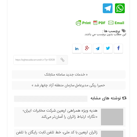
اقتصادی
Telegram
WhatsApp
فرهنگ
و
هنر
برچسب ها :
بین
این مطلب بدون برچسب می باشد.
الملل
یادداشت
چند
https://eghtesadezamaneh.ir/?p=92639
رسانه
« خدمات جدید سامانه متابانک
یادداشت
حمیرا ریگی مدیرعامل سازمان منطقه آزاد چابهار شد »
نوشته های مشابه
هدیه ویژه همراهی اربعین شرکت مخابرات ایران؛
«نگارا» ارتباط زائران را آسان‌تر می‌کند
زائران اربعین با کد ملی، خط تلفن ثابت رایگان با تلفن