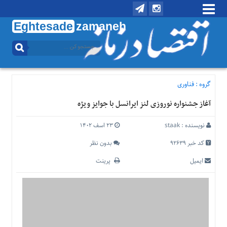
Eghtesade
zamaneh
منوی
بالا
تماس
با
گروه :
فناوری
ما
آغاز جشنواره نوروزی لنز ایرانسل با جوایز ویژه
درباره
ما
نویسنده :
staak
۲۳ اسف ۱۴۰۲
منوی
اصلی
کد خبر 92639
بدون نظر
خانه
ایمیل
پرینت
اقتصادی
اجتماعی
بین
الملل