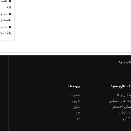
بانک 
بود
همت وام 
حمایت 
بانک تجا
چاپ رسید
نک های مفید
پیوندها
گذاری ها
تسنیم
یت های مذهبی
فارس
نگی اجتماعی
میزان
رت ارشاد
فردا
دشگری
مهر