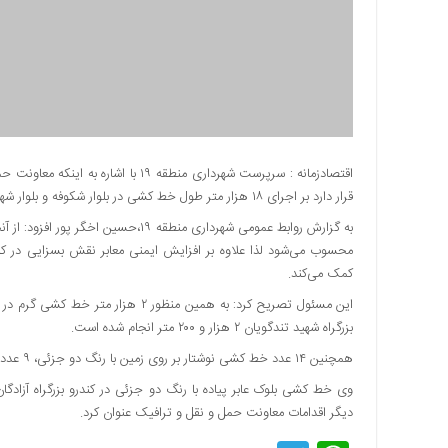
دسترسی
سریع
تماس
با
ما
درباره
ما
اقتصادزمانه : سرپرست شهرداری منطقه ۹
قرار دارد بر اجرای ۱۸ هزار متر طول خط کشی در بلوار شکوفه و بلوار شهید ورامینی از خیابان شهید زلفی تا بزرگراه آیت الله سعیدی خبر داد.
کتاب
پلیس،امنیت
به گزارش روابط عمومی شهرداری منطقه ۱۹
و
محسوب می‌شود لذا علاوه بر افزایش ایمنی معابر نقش بسزایی در کا
جامعه
کمک می‌کند.
گرایی
به
بزرگراه شهید تندگویان ۲ هزار و ۲۰۰ متر انجام شده است.
چاپ
رسید
همچنین ۱۴ عدد خط کشی نوشتار بر روی زمین با رنگ دو جزئی، ۹ عدد خط کشی فلش و ۳۵۰ متر خط کشی دو جزئی نیز اجرا شده است.
اخبار
سایت
دیگر اقدامات معاونت حمل و نقل و ترافیک عنوان کرد.
اجتماعی