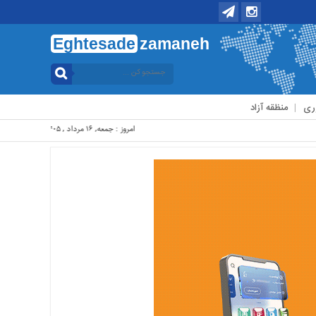
Eghtesade
zamaneh
ری
منظقه آزاد
امروز : جمعه, ۱۶ مرداد , ۱۴۰۵ .::. برابر با : Friday, 7 August , 2026