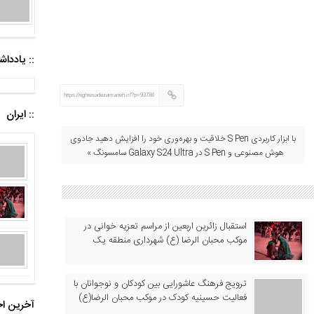
:: یادد
https://eghtesadezamaneh.ir/?p=93786
:: ایران
با ابزار کاربردی S Pen خلاقیت و بهره‌وری خود را افزایش دهید جادوی
هوش مصنوعی و S Pen در Galaxy S24 Ultra سامسونگ »
استقبال زائرین اربعین از مراسم تعزیه خوانی در
موکب محبان الرضا (ع) شهرداری منطقه یک
ترویج فرهنگ عاشورایی بین کودکان و نوجوانان با
فعالیت حسینیه کودک در موکب محبان الرضا(ع)
آخرین اخ