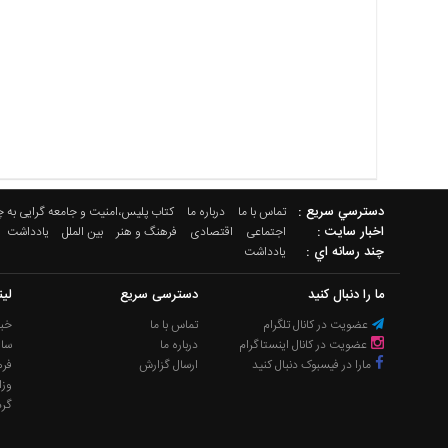
دسترسي سريع :
تماس با ما
درباره ما
کتاب پلیس،امنیت و جامعه گرایی به 
اخبار سایت :
اجتماعی
اقتصادی
فرهنگ و هنر
بین الملل
یادداشت
چند رسانه اي :
یادداشت
ما را دنبال کنید
دسترسی سریع
لی
عضویت در کانال تلگرام
تماس با ما
خبر
عضویت در کانال اینستاگرام
درباره ما
سا
مارا در فیسبوک دنبال کنید
ارسال گزارش
فره
وزا
گر