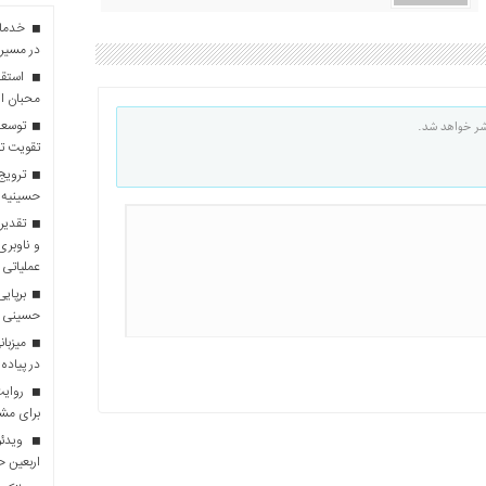
در مسیر 
استقبا
محبان ا
توسعه
شر خواهد شد.
تقویت تو
ترویج 
حسینیه 
تقدیر 
و ناوبری
عملیاتی 
برپایی
حسینی
در پیاده
روایت 
برای مش
ویدئو
اربعین 