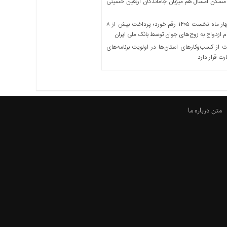
مسکن امسال هم میزبان جاماندگان اربعین حسینی
در چهار ماه نخست ۱۴۰۵ رقم خورد؛ پرداخت بیش از ۸
ازدواج به زوج‌های جوان توسط بانک ملی ایران
از کسب‌وکارهای استان‌ها در اولویت برنامه‌های
رت قرار دارد
متن درباره ما