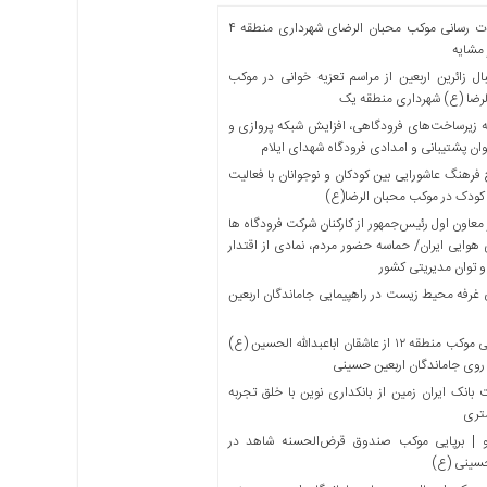
خدمات رسانی موکب محبان الرضای شهرداری منطقه ۴
مشایه
ل زائرین اربعین از مراسم تعزیه خوانی در موکب
لرضا (ع) شهرداری منطقه یک
 زیرساخت‌های فرودگاهی، افزایش شبکه پروازی و
ان پشتیبانی و امدادی فرودگاه شهدای ایلام
فرهنگ عاشورایی بین کودکان و نوجوانان با فعالیت
کودک در موکب محبان الرضا(ع)
معاون اول رئیس‌جمهور از کارکنان شرکت فرودگاه ها
 هوایی ایران/ حماسه حضور مردم، نمادی از اقتدار
و توان مدیریتی کشور
 غرفه محیط زیست در راهپیمایی جاماندگان اربعین
میزبانی موکب منطقه ۱۲ از عاشقان اباعبدالله الحسین (ع)
 روی جاماندگان اربعین حسینی
بانک ایران زمین از بانکداری نوین با خلق تجربه
تری
 | برپایی موکب صندوق قرض‌الحسنه شاهد در
حسینی (ع)