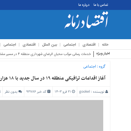
تماس با ما
درباره ما
منوی
بالا
تماس
خانه
اقتصادی
اجتماعی
بین الملل
اقتصادی
اجتماعی
با
ما
اخبار ویژه
استقبا
درباره
ما
گروه :
اجتماعی
منوی
آغاز اقدامات ترافیکی منطقه ۱۹ در سال جدید با ۱۸ هزار متر خط کشی گسترده معابر
اصلی
خانه
نویسنده :
gookel
۲۱ فرو ۱۴۰۳
کد خبر 93786
بدون نظر
اقتصادی
اجتماعی
بین
الملل