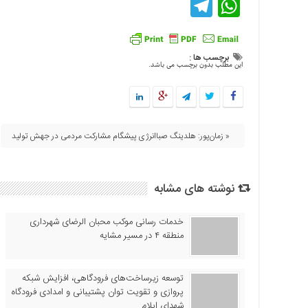
Telegram
WhatsApp
اقتصادی
فرهنگ
و
برچسب ها :
هنر
این مطلب بدون برچسب می باشد.
بین
الملل
یادداشت
« زمان‌پور: هلدینگ صباانرژی پیشگام مشارکت مردمی در جهش تولید
چند
رسانه
یادداشت
نوشته های مشابه
خدمات رسانی موکب محبان الرضای شهرداری
منطقه ۴ در مسیر مشایه
توسعه زیرساخت‌های فرودگاهی، افزایش شبکه
پروازی و تقویت توان پشتیبانی و امدادی فرودگاه
شهدای ایلام