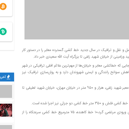
۱ با اشاره به اینکه معاونت حمل و نقل و ترافیک در سال جدید خط کشی گسترده معابر را در دستور کار
،حسین اخگر پور افزود: از آنجایی که خط‌کشی معابر و خیابان‌ها از مهم‌ترین علائم افقی ترافیکی در شهر
هش سوانح رانندگی و ایمنی شهروندان دارد و به روان‌سازی ترافیک نیز
آخرین
این مسئول تصریح کرد: به همین منظور ۲ هزار متر خط کشی گرم در معبر شهید زلفی، هزار و ۹۵۰ متر در خیابان مهران، خیابان شهید لطیفی تا
وی خط کشی بلوک عابر پیاده با رنگ دو جزئی در کندرو بزرگراه آزادگان ورودی مرتضی گرد،۱۰ خط کاهنده، ۷۵ مترمربع خط کشی سرعتکاه را از