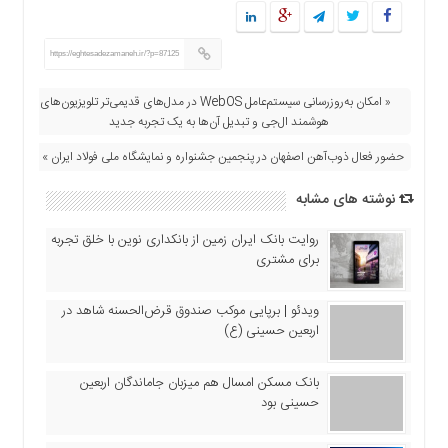
https://eghtesadezamaneh.ir/?p=87125
« امکان به‌روزرسانی سیستم‌عامل WebOS در مدل‌های قدیمی‌تر تلویزیون‌های
هوشمند ال‌جی و تبدیل آن‌ها به یک تجربه جدید
حضور فعال ذوب‌آهن اصفهان در پنجمین جشنواره و نمایشگاه ملی فولاد ایران »
نوشته های مشابه
روایت بانک ایران زمین از بانکداری نوین با خلق تجربه
برای مشتری
ویدئو | برپایی موکب صندوق قرض‌الحسنه شاهد در
اربعین حسینی (ع)
بانک مسکن امسال هم میزبان جاماندگان اربعین
حسینی بود