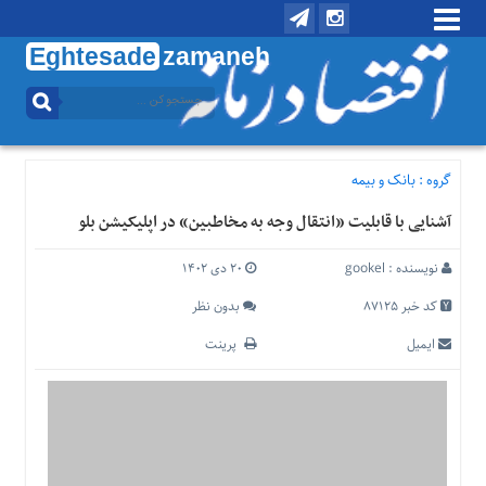
Eghtesade
zamaneh
منوی
بالا
تماس
با
گروه :
بانک و بیمه
ما
آشنایی با قابلیت «انتقال وجه به مخاطبین» در اپلیکیشن بلو
درباره
ما
نویسنده :
gookel
۲۰ دی ۱۴۰۲
منوی
اصلی
کد خبر 87125
بدون نظر
خانه
ایمیل
پرینت
اقتصادی
اجتماعی
بین
الملل