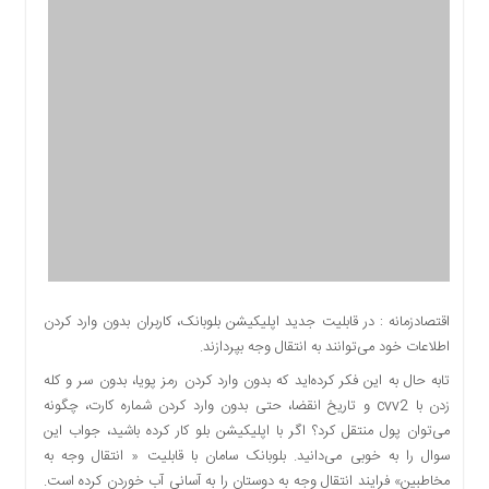
اقتصادی
اجتماعی
فرهنگ
و
هنر
بورس
بانک
و
بیمه
صنعت
و
معدن
اقتصادزمانه : در قابلیت جدید اپلیکیشن بلوبانک، کاربران بدون وارد کردن
نفت
اطلاعات خود می‌توانند به انتقال وجه بپردازند.
و
تابه حال به این فکر کرده‌اید که بدون وارد کردن رمز پویا، بدون سر و کله
انرژی
زدن با cvv2 و تاریخ انقضا، حتی بدون وارد کردن شماره کارت، چگونه
فناوری
می‌توان پول منتقل کرد؟ اگر با اپلیکیشن بلو کار کرده باشید، جواب این
منظقه
سوال را به خوبی می‌دانید. بلوبانک سامان با قابلیت‌ « انتقال وجه به
آزاد
مخاطبین» فرایند انتقال ‌وجه به دوستان را به آسانی آب خوردن کرده است.