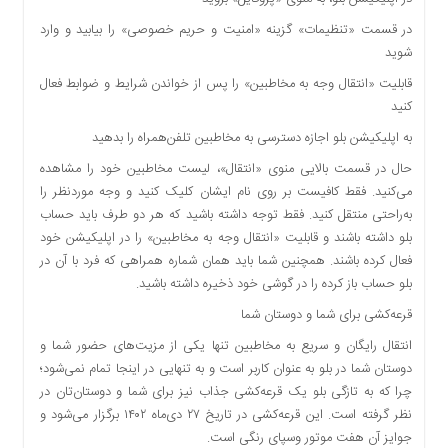
اقتصادی
در قسمت «تنظیمات» گزینه «امنیت و حریم خصوصی» را بیابید و وارد
فرهنگ
شوید
و
هنر
قابلیت «انتقال وجه به مخاطبین» را پس از خواندن شرایط و ضوابط فعال
کنید
بین
الملل
به اپلیکیشن بلو اجازه دسترسی به مخاطبین تلفن‌همراه را بدهید
یادداشت
حال در قسمت بالایی منوی «انتقال»، لیست مخاطبین خود را مشاهده
می‌کنید. فقط کافیست بر روی نام ایشان کلیک کنید و وجه موردنظر را
چند
به‌راحتی منتقل کنید. فقط توجه داشته باشید که هر دو طرف باید حساب
رسانه
بلو داشته باشند و قابلیت «انتقال وجه به مخاطبین» را در اپلیکیشن خود
یادداشت
فعال کرده باشند. همچنین شما باید همان شماره همراهی که فرد با آن در
بلو حساب باز کرده را در گوشی خود ذخیره داشته باشید.
قرعه‌کشی برای شما و دوستان شما
انتقال رایگان و سریع به مخاطبین تنها یکی از مزیت‌های حضور شما و
دوستان شما در بلو به عنوان کاربر است و به تنهایی در اینجا تمام نمی‌شود؛
چرا که به تازگی بلو یک قرعه‌کشی جذاب نیز برای شما و دوستان‌تان در
نظر گرفته است. این قرعه‌کشی در تاریخ ۲۷ دی‌ماه ۱۴۰۲ برگزار می‌شود و
جوایز آن هفت موتور وسپای رنگی است.