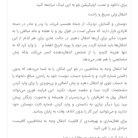
برای دانلود و نصب اپلیکیشن بلو به این لینک مراجعه کنید.
دسترسی
سریع
انتقال ولی سریع و راحت
تماس
دوستان و آشنایان نزدیک از جمله همسر، فرزند، یا پدر و مادر در دسته
با
افرادی قرار دارند که ممکن است در طول روز و یا هفته و ماه، مبالغی را به
ما
صورت مکرر برای آن‌ها انتقال دهیم. در حالت عادی برای هر کدام از این
درباره
انتقال‌ها باید شماره کارت، رمز دوم یا پویا، تاریخ انقضا و … را وارد کرد که نه
ما
تنها هزینه‌ کارمزد را از شخص انتقال‌دهنده کسر می‌کند، بلکه زمان
کتاب
مشخصی را هم هدر می‌دهد.
پلیس،امنیت
اما انتقال وجه به مخاطبین در بلو این امکان را به شما می‌دهد که بدون
و
داشتن شماره‌ کارت و یا شماره حساب دوست خود به راحتی مبالغ دلخواه را
جامعه
به حساب بلوی او انتقال دهید و زمان اضافی و بی‌موردی را برای وارد کردن
گرایی
مشخصات کارت مبدا و مقصد صرف نکنید. این فرایند فوری می‌تواند
به
انتقال‌ پول به اطرافیان را بی‌دردسرتر از همیشه و به‌صورت رایگان پیش
چاپ
ببرد زیرا دیگر نیازی به دانستن و وارد کردن شماره ‌کارت دوستان خود
رسید
ندارید و می‌توانید این کار را بدون اتلاف وقت به پایان رسانید.
اخبار
برای فعال‌سازی و بهره‌مندی از قابلیت انتقال وجه به مخاطبین، کافیست
سایت
مراحل زیر را طی کنید:
اجتماعی
در اپلیکیشن بلو، به منوی «پروفایل» بروید