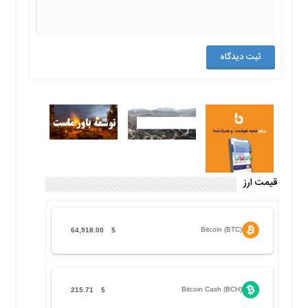
قیمت ارز
Bitcoin (BTC)
64,918.00
$
Bitcoin Cash (BCH)
215.71
$