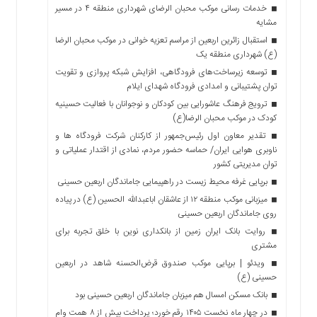
خدمات رسانی موکب محبان الرضای شهرداری منطقه ۴ در مسیر
مشایه
استقبال زائرین اربعین از مراسم تعزیه خوانی در موکب محبان الرضا
(ع) شهرداری منطقه یک
توسعه زیرساخت‌های فرودگاهی، افزایش شبکه پروازی و تقویت
توان پشتیبانی و امدادی فرودگاه شهدای ایلام
ترویج فرهنگ عاشورایی بین کودکان و نوجوانان با فعالیت حسینیه
کودک در موکب محبان الرضا(ع)
تقدیر معاون اول رئیس‌جمهور از کارکنان شرکت فرودگاه ها و
ناوبری هوایی ایران/ حماسه حضور مردم، نمادی از اقتدار عملیاتی و
توان مدیریتی کشور
برپایی غرفه محیط زیست در راهپیمایی جاماندگان اربعین حسینی
میزبانی موکب منطقه ۱۲ از عاشقان اباعبدالله الحسین (ع) در پیاده
روی جاماندگان اربعین حسینی
روایت بانک ایران زمین از بانکداری نوین با خلق تجربه برای
مشتری
ویدئو | برپایی موکب صندوق قرض‌الحسنه شاهد در اربعین
حسینی (ع)
بانک مسکن امسال هم میزبان جاماندگان اربعین حسینی بود
در چهار ماه نخست ۱۴۰۵ رقم خورد؛ پرداخت بیش از ۸ همت وام