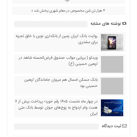
اقتصادی
۴ هزار تن شن مخصوص در معابر شهری پخش شد »
فرهنگ
و
نوشته های مشابه
هنر
بین
روایت بانک ایران زمین از بانکداری نوین با خلق تجربه
الملل
برای مشتری
یادداشت
ویدئو | برپایی موکب صندوق قرض‌الحسنه شاهد در
چند
اربعین حسینی (ع)
رسانه
یادداشت
بانک مسکن امسال هم میزبان جاماندگان اربعین
حسینی بود
در چهار ماه نخست ۱۴۰۵ رقم خورد؛ پرداخت بیش از ۸
همت وام ازدواج به زوج‌های جوان توسط بانک ملی
ایران
ثبت دیدگاه