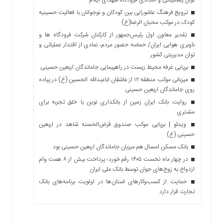
ترویج فرهنگ عاشورایی بین کودکان و نوجوانان با فعالیت حسینیه
کودک در موکب محبان الرضا(ع)
تقدیر معاون اول رئیس‌جمهور از کارکنان شرکت فرودگاه ها و
ناوبری هوایی ایران/ حماسه حضور مردم، نمادی از اقتدار عملیاتی و
توان مدیریتی کشور
برپایی غرفه محیط زیست در راهپیمایی جاماندگان اربعین حسینی
میزبانی موکب منطقه ۱۲ از عاشقان اباعبدالله الحسین (ع) در پیاده
روی جاماندگان اربعین حسینی
روایت بانک ایران زمین از بانکداری نوین با خلق تجربه برای
مشتری
ویدئو | برپایی موکب صندوق قرض‌الحسنه شاهد در اربعین
حسینی (ع)
بانک مسکن امسال هم میزبان جاماندگان اربعین حسینی بود
در چهار ماه نخست ۱۴۰۵ رقم خورد؛ پرداخت بیش از ۸ همت وام
ازدواج به زوج‌های جوان توسط بانک ملی ایران
حمایت از کسب‌وکارهای استان‌ها در اولویت برنامه‌های بانک
تجارت قرار دارد