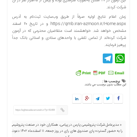
این آزمون در ۲۷ استان به‌صورت سراسری بوده و بیش از ۲۵هزار نفر در آن
دسترسی
شرکت کردند.
سریع
زمان اعلام‌ نتایج اولیه صرفاً از طریق وب‌سایت ثبت‌نام به آدرس
تماس
https://qmb.iran-azmoon.ir/Home.aspx و در تاریخ ۲۰ اسفند
با
مشخص خواهد شد. خواهشمند است متقاضیان محترمی که در آزمون
ما
شرکت کرده‌اند از تماس تلفنی با واحدهای ستادی و استانی بانک جداً
درباره
پرهیز فرمایند.
ما
Telegram
WhatsApp
کتاب
پلیس،امنیت
و
جامعه
برچسب ها :
گرایی
این مطلب بدون برچسب می باشد.
به
چاپ
رسید
https://eghtesadezamaneh.ir/?p=91469
اخبار
سایت
« مدیرعامل شرکت پتروشیمی پارس در پیامی، همکاران خود در صنعت پتروشیمی
را به حضور گسترده پای صندوق های رای در روز جمعه، ۱۱ اسفندماه ۱۴۰۲ دعوت
اجتماعی
کرد