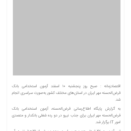
اقتصادی
اجتماعی
فرهنگ
و
هنر
بورس
بانک
و
بیمه
صنعت
و
معدن
اقتصادزمانه : صبح روز پنجشنبه ۱۰ اسفند آزمون استخدامی بانک
نفت
قرض‌الحسنه مهر ایران در استان‌های مختلف کشور به‌صورت سراسری انجام
و
شد.
انرژی
به گزارش پایگاه اطلاع‌رسانی قرض‌الحسنه، آزمون استخدامی بانک
فناوری
قرض‌الحسنه مهر ایران برای جذب نیرو در دو رده شغلی بانکدار و متصدی
منظقه
امور IT برگزار شد.
آزاد