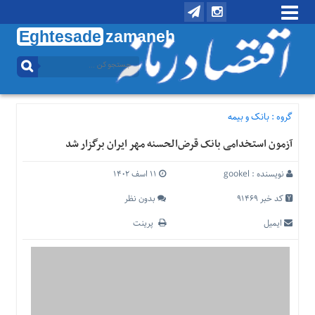
Eghtesade
zamaneh
منوی
بالا
تماس
با
گروه :
بانک و بیمه
ما
آزمون استخدامی بانک قرض‌الحسنه مهر ایران برگزار شد
درباره
ما
نویسنده :
gookel
۱۱ اسف ۱۴۰۲
منوی
اصلی
کد خبر 91469
بدون نظر
خانه
ایمیل
پرینت
اقتصادی
اجتماعی
بین
الملل