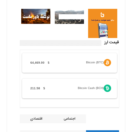
قیمت ارز
Bitcoin (BTC)
64,469.00
$
Bitcoin Cash (BCH)
211.58
$
اجتماعی
اقتصادی