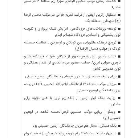
خدمات رسانی موکب محبان الرضای شهرداری منطقه ۴ در مسیر
مشایه
استقبال زائرین اربعین از مراسم تعزیه خوانی در موکب محبان الرضا
(ع) شهرداری منطقه یک
توسعه زیرساخت‌های فرودگاهی، افزایش شبکه پروازی و تقویت
توان پشتیبانی و امدادی فرودگاه شهدای ایلام
ترویج فرهنگ عاشورایی بین کودکان و نوجوانان با فعالیت حسینیه
کودک در موکب محبان الرضا(ع)
تقدیر معاون اول رئیس‌جمهور از کارکنان شرکت فرودگاه ها و
ناوبری هوایی ایران/ حماسه حضور مردم، نمادی از اقتدار عملیاتی و
توان مدیریتی کشور
برپایی غرفه محیط زیست در راهپیمایی جاماندگان اربعین حسینی
میزبانی موکب منطقه ۱۲ از عاشقان اباعبدالله الحسین (ع) در پیاده
روی جاماندگان اربعین حسینی
روایت بانک ایران زمین از بانکداری نوین با خلق تجربه برای
مشتری
ویدئو | برپایی موکب صندوق قرض‌الحسنه شاهد در اربعین
حسینی (ع)
بانک مسکن امسال هم میزبان جاماندگان اربعین حسینی بود
در چهار ماه نخست ۱۴۰۵ رقم خورد؛ پرداخت بیش از ۸ همت وام