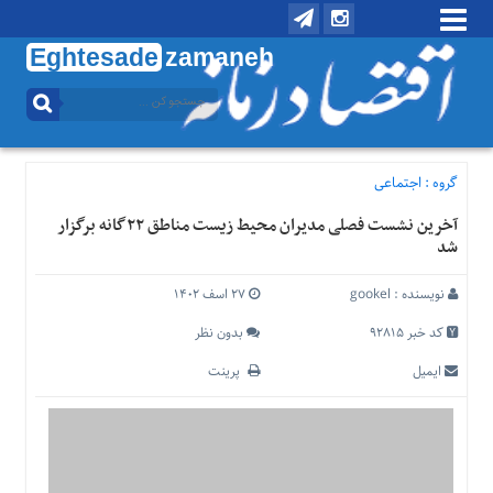
Eghtesade
zamaneh
منوی
بالا
تماس
با
گروه :
اجتماعی
ما
آخرین نشست فصلی مدیران محیط زیست مناطق ۲۲گانه برگزار
درباره
شد
ما
منوی
نویسنده :
gookel
۲۷ اسف ۱۴۰۲
اصلی
کد خبر 92815
بدون نظر
خانه
ایمیل
پرینت
اقتصادی
اجتماعی
بین
الملل