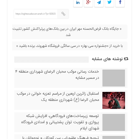
https://eghtesadezamaneh.ir/?p=92815
« جایگاه بانک قرض‌الحسنه مهر ایران در بین بانک‌های پرتراکنش کشور تثبیت
شد
با خرید از «جشنواره سی بهار» در سی سالگی فروشگاه شهروند، برنده باشید »
نوشته های مشابه
خدمات رسانی موکب محبان الرضای شهرداری منطقه ۴
در مسیر مشایه
استقبال زائرین اربعین از مراسم تعزیه خوانی در موکب
محبان الرضا (ع) شهرداری منطقه یک
توسعه زیرساخت‌های فرودگاهی، افزایش شبکه
پروازی و تقویت توان پشتیبانی و امدادی فرودگاه
شهدای ایلام
ترویج فرهنگ عاشورایی بین کودکان و نوجوانان با