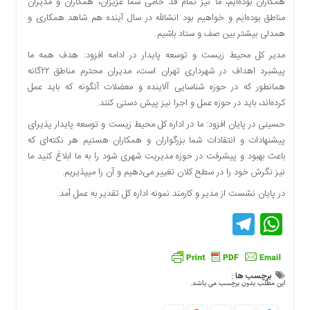
همکاران بوده‌ایم، ما نیز تمام قد حامی شما عزیزان، همکاران و مدیران
اقتصادی
مناطق بوده‌ایم و خواهیم بود انشالله در سال آینده هم شاهد همکاری و
فرهنگ
همدلی بیشتر بین صف و ستاد باشیم.
و
مدیر کل محیط زیست و توسعه پایدار در ادامه افزود: هدف همه ما
هنر
پیشبرد اهداف در شهرداری تهران است، مدیران محترم مناطق ۲۲گانه
بین
همانطور که در حوزه شناسایی آلاینده و معضلات آنگونه که باید عمل
الملل
کرده‌اند، باید در حوزه عمل و اجرا نیز پیش دستی کنند.
یادداشت
حسینی در پایان افزود: ما در اداره کل محیط زیست و توسعه پایدار پذیرای
چند
پیشنهادات و انتقادات شما بزرگواران و همکاران هستیم هر نکته‌ای که
رسانه
باعث بهبود و پیشرفت در حوزه مدیریت شهری شود را به ما ابلاغ کنید ما
نیز نگرش خود را در سطح کلان تغییر می‌دهیم و آن را میپذیریم.
یادداشت
در پایان نشست از مدیر و کارمند نمونه اداره کل تقدیر به عمل آمد.
Telegram
WhatsApp
برچسب ها :
این مطلب بدون برچسب می باشد.