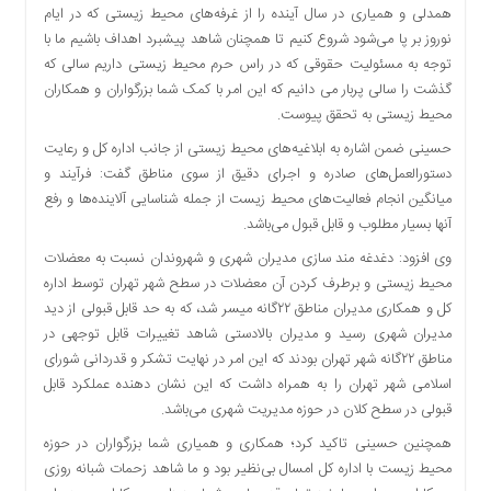
همدلی و همیاری در سال آینده را از غرفه‌های محیط زیستی که در ایام
دسترسی
نوروز بر پا می‌شود شروع کنیم تا همچنان شاهد پیشبرد اهداف باشیم ما با
سریع
توجه به مسئولیت حقوقی که در راس حرم محیط زیستی داریم سالی که
تماس
گذشت را سالی پربار می دانیم که این امر با کمک شما بزرگواران و همکاران
با
محیط زیستی به تحقق پیوست.
ما
حسینی ضمن اشاره به ابلاغیه‌های محیط زیستی از جانب اداره کل و رعایت
درباره
دستورالعمل‌های صادره و اجرای دقیق از سوی مناطق گفت: فرآیند و
ما
میانگین انجام فعالیت‌های محیط زیست از جمله شناسایی آلاینده‌ها و رفع
کتاب
آنها بسیار مطلوب و قابل قبول می‌باشد.
پلیس،امنیت
و
وی افزود: دغدغه مند سازی مدیران شهری و شهروندان نسبت به معضلات
جامعه
محیط زیستی و برطرف کردن آن معضلات در سطح شهر تهران توسط اداره
گرایی
کل و همکاری مدیران مناطق ۲۲گانه میسر شد، که به حد قابل قبولی از دید
به
مدیران شهری رسید و مدیران بالادستی شاهد تغییرات قابل توجهی در
چاپ
مناطق ۲۲گانه شهر تهران بودند که این امر در نهایت تشکر و قدردانی شورای
رسید
اسلامی شهر تهران را به همراه داشت که این نشان دهنده عملکرد قابل
قبولی در سطح کلان در حوزه مدیریت شهری می‌باشد.
اخبار
سایت
همچنین حسینی تاکید کرد؛ همکاری و همیاری شما بزرگواران در حوزه
محیط زیست با اداره کل امسال بی‌نظیر بود و ما شاهد زحمات شبانه روزی
اجتماعی