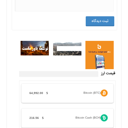
قیمت ارز
Bitcoin (BTC)
64,992.00
$
Bitcoin Cash (BCH)
216.56
$