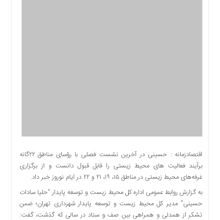
اقتصادی
اجتماعی
فرهنگ
و
هنر
بورس
بانک
و
بیمه
صنعت
و
معدن
نفت
اقتصادزمانه : حسینی در آخرین نشست فصلی با رؤسای مناطق ۲۲گانه
و
برآیند فعالیت های محیط زیستی را قابل قبول دانست و از برگزاری
انرژی
غرفه‌های محیط زیستی در مناطق ۱۵، ۱۹، ۲۱ و ۲۲ در ایام نوروز خبر داد.
فناوری
به گزارش روابط عمومی اداره کل محیط زیست و توسعه پایدار “حلیا سادات
منظقه
حسینی” مدیر کل محیط زیست و توسعه پایدار شهرداری تهران؛ ضمن
آزاد
تشکر از همدلی و همراهی بین صف و ستاد در سالی که گذشت، گفت: