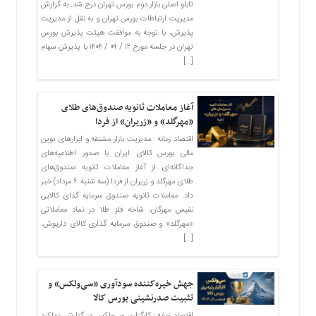
تابلو اصلی بازار دوم بورس تهران درج شد. به گزارش
مدیریت ارتباطات بورس تهران و به نقل از مدیریت
پذیرش، با توجه به موافقت هیئت ‌پذیرش بورس
تهران در جلسه مورخ ۱۲ / ۰۹ / ۱۴۰۴ با پذیرش سهام
[…]
آغاز معاملات ثانویه صندوق‌های طلای
«مهرگلد» و «زریران» از فردا
اقتصاد زمانه : مدیریت بازار مشتقه و ابزارهای نوین
مالی بورس کالای ایران با صدور اطلاعیه‌های
جداگانه‌ای از آغاز معاملات ثانویه صندوق‌های
طلای مهرگلد و زریران از فردا (سه شنبه ۶ مرداد) خبر
داد. معاملات ثانویه صندوق سرمایه گذای کالایی
نفیس مهرگان، شاخه فلز طلا در نماد معاملاتی
«مهرگلد» و صندوق سرمایه گذاری کالای داریوش،
[…]
جهش خیره‌کننده سودآوری «سی‌ولکس» و
تثبیت صدرنشینی بورس کالا