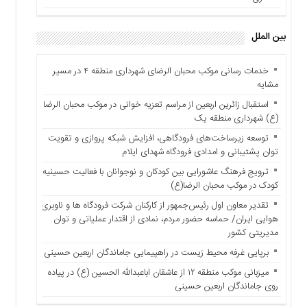
اقتصادی
فرهنگ
بین الملل
و
هنر
خدمات رسانی موکب محبان الرضای شهرداری منطقه ۴ در مسیر
بین
مشایه
الملل
استقبال زائرین اربعین از مراسم تعزیه خوانی در موکب محبان الرضا
یادداشت
(ع) شهرداری منطقه یک
چند
توسعه زیرساخت‌های فرودگاهی، افزایش شبکه پروازی و تقویت
رسانه
توان پشتیبانی و امدادی فرودگاه شهدای ایلام
یادداشت
ترویج فرهنگ عاشورایی بین کودکان و نوجوانان با فعالیت حسینیه
کودک در موکب محبان الرضا(ع)
تقدیر معاون اول رئیس‌جمهور از کارکنان شرکت فرودگاه ها و ناوبری
هوایی ایران/ حماسه حضور مردم، نمادی از اقتدار عملیاتی و توان
مدیریتی کشور
برپایی غرفه محیط زیست در راهپیمایی جاماندگان اربعین حسینی
میزبانی موکب منطقه ۱۲ از عاشقان اباعبدالله الحسین (ع) در پیاده
روی جاماندگان اربعین حسینی