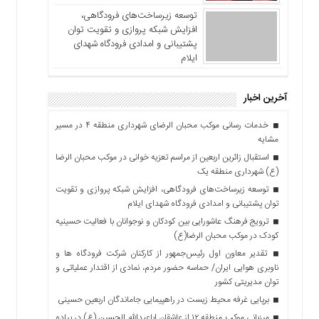
توسعه زیرساخت‌های فرودگاهی،
افزایش شبکه پروازی و تقویت توان
پشتیبانی و امدادی فرودگاه شهدای
ایلام
آخرین اخبار
خدمات رسانی موکب محبان الرضای شهرداری منطقه ۴ در مسیر
مشایه
استقبال زائرین اربعین از مراسم تعزیه خوانی در موکب محبان الرضا
(ع) شهرداری منطقه یک
توسعه زیرساخت‌های فرودگاهی، افزایش شبکه پروازی و تقویت
توان پشتیبانی و امدادی فرودگاه شهدای ایلام
ترویج فرهنگ عاشورایی بین کودکان و نوجوانان با فعالیت حسینیه
کودک در موکب محبان الرضا(ع)
تقدیر معاون اول رئیس‌جمهور از کارکنان شرکت فرودگاه ها و
ناوبری هوایی ایران/ حماسه حضور مردم، نمادی از اقتدار عملیاتی و
توان مدیریتی کشور
برپایی غرفه محیط زیست در راهپیمایی جاماندگان اربعین حسینی
میزبانی موکب منطقه ۱۲ از عاشقان اباعبدالله الحسین (ع) در پیاده