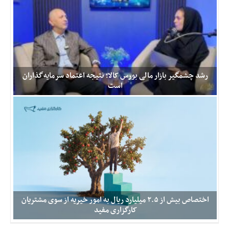
اقتصادی
مالی ۳,۰۰۰ میلیارد تومانی شرکت داروسازی دکتر عبیدی که تمامی
اجتماعی
مراحل طراحی، تامین منابع و اجرای آن از سوی گروه مالی مفید انجام
شد، رکورد جدیدی در تامین مالی صنعت دارویی از طریق بازار سرمایه به
فرهنگ
ثبت رسید. این منابع برای تامین سرمایه در گردش و خرید مواد اولیه
و
شرکت داروسازی دکتر عبیدی به کار
هنر
بورس
رشد چشمگیر بازار مالی بورس کالا؛ نتیجه اعتماد سرمایه‌گذاران
بانک
است
و
بیمه
اقتصاد زمانه : احسان مرادی مدیرعامل شرکت تامین سرمایه لوتوس
صنعت
پارسیان در گفت‌وگو با کالاخبر اظهار کرد: رشد بازار مالی بورس کالا تا
سطح بازار فیزیکی، اتفاقی مهم در مسیر توسعه بازار سرمایه است؛
و
رخدادی که نشان می‌دهد ابزارهای مالی مبتنی بر کالا، جایگاه خود را در
معدن
میان سرمایه‌گذاران و فعالان اقتصادی پیدا کرده‌اند. مرادی گفت:
نفت
مهم‌ترین عامل این موفقیت، اعتماد سرمایه‌گذاران به بورس کالا و
و
ابزارهای مالی آن است. اعتمادی که باید
انرژی
فناوری
اختصاص بیش از ۲.۵ میلیارد ریال به امور خیریه از سوی مشتریان
کارگزاری مفید
منظقه
آزاد