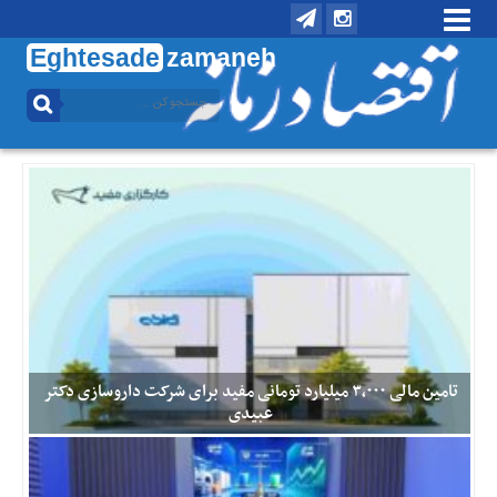
Eghtesade
zamaneh
منوی
بالا
تماس
با
ما
درباره
ما
منوی
اصلی
خانه
اقتصادی
تامین مالی ۳,۰۰۰ میلیارد تومانی مفید برای شرکت داروسازی دکتر
عبیدی
اجتماعی
بین
اقتصاد زمانه : گروه مالی مفید تامین مالی شرکت داروسازی دکتر عبیدی
الملل
را با انتشار ۳,۰۰۰ میلیارد تومان اوراق مرابحه به انجام رساند. با تامین