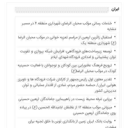
اقتصاد زمانه : کارگزاری مفید در سه‌ماهه پایانی سال ۱۴۰۴ و سه‌ماهه
دسترسی
ایران
نخست سال جاری از طریق سامانه پلکان مجموعا بیش از ۲.۵ میلیارد
سریع
ریال به موسسات خیریه اهدا کردند. مشتریان کارگزاری مفید از تاریخ
تماس
اول دی‌ماه ۱۴۰۴ تا ۳۱ خرداد ۱۴۰۵، در سامانه پلکان (سامانه مشتریان
خدمات رسانی موکب محبان الرضای شهرداری منطقه ۴ در مسیر
با
مفید) ۲۵۹۳۱۴ امتیاز به امور خیریه اختصاص دادند که بر همین اساس
مشایه
ما
کارگزاری مفید معادل ریالی این امتیازات (مبلغ ۱۰ هزار ریال به ازای هر
استقبال زائرین اربعین از مراسم تعزیه خوانی در موکب محبان الرضا
امتیاز) را به حساب موسسات خیریه
درباره
(ع) شهرداری منطقه یک
ما
توسعه زیرساخت‌های فرودگاهی، افزایش شبکه پروازی و تقویت
کتاب
توان پشتیبانی و امدادی فرودگاه شهدای ایلام
پلیس،امنیت
ترویج فرهنگ عاشورایی بین کودکان و نوجوانان با فعالیت حسینیه
و
کودک در موکب محبان الرضا(ع)
جامعه
گرایی
تقدیر معاون اول رئیس‌جمهور از کارکنان شرکت فرودگاه ها و ناوبری
هوایی ایران/ حماسه حضور مردم، نمادی از اقتدار عملیاتی و توان
به
مدیریتی کشور
چاپ
رسید
برپایی غرفه محیط زیست در راهپیمایی جاماندگان اربعین حسینی
اخبار
میزبانی موکب منطقه ۱۲ از عاشقان اباعبدالله الحسین (ع) در پیاده
روی جاماندگان اربعین حسینی
سایت
روایت بانک ایران زمین از بانکداری نوین با خلق تجربه برای
اجتماعی
مشتری